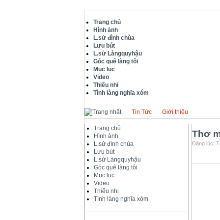
Trang chủ
Hình ảnh
L.sử đình chùa
Lưu bút
L.sử Làngquyhậu
Góc quê làng tôi
Mục lục
Video
Thiếu nhi
Tình làng nghĩa xóm
Tin Tức
Giới thiệu
Trang chủ
Thơ m
Hình ảnh
L.sử đình chùa
Đăng lúc: T
Lưu bút
L.sử Làngquyhậu
Góc quê làng tôi
Mục lục
Video
Thiếu nhi
Tình làng nghĩa xóm