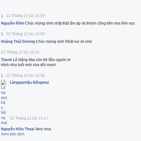
1
·
22 Tháng 12 lúc 14:59
Nguyễn Đình
Chúc mừng sinh nhật thật ấm áp và thành công trên mọi lĩnh vực
1
·
22 Tháng 12 lúc 15:05
Hoàng Thái Dương
Chúc mừng sinh Nhật vui vẻ nhé
22 Tháng 12 lúc 15:14
Thanh Lê
Nắng Mai còn trẻ lắm người ơi
Hình như tuổi mới vừa đôi mươi .
1
·
22 Tháng 12 lúc 15:16
Làngquyhậu Nắngmai
22 Tháng 12 lúc 15:17
Nguyễn Hữu Thoại
Very nice.
Xem bản dịch