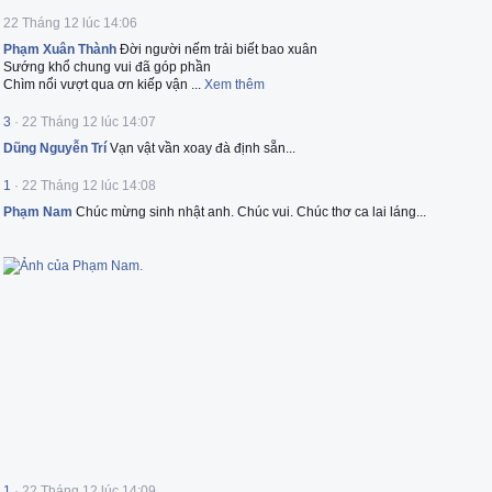
22 Tháng 12 lúc 14:06
Phạm Xuân Thành
Đời người nếm trải biết bao xuân
Sướng khổ chung vui đã góp phần
Chìm nổi vượt qua ơn kiếp vận
...
Xem thêm
3
·
22 Tháng 12 lúc 14:07
Dũng Nguyễn Trí
Vạn vật vần xoay đà định sẵn...
1
·
22 Tháng 12 lúc 14:08
Phạm Nam
Chúc mừng sinh nhật anh. Chúc vui. Chúc thơ ca lai láng...
1
·
22 Tháng 12 lúc 14:09