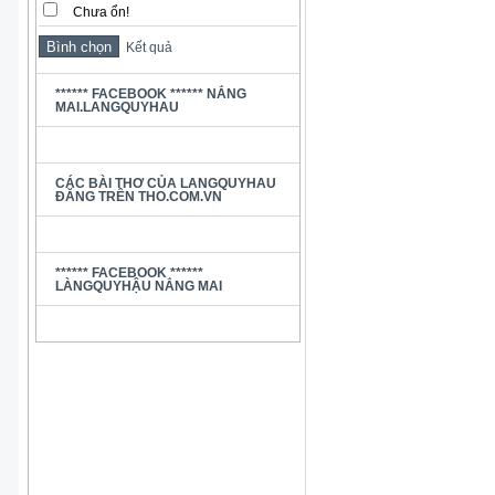
Chưa ổn!
Kết quả
****** FACEBOOK ****** NẮNG
MAI.LANGQUYHAU
CÁC BÀI THƠ CỦA LANGQUYHAU
ĐĂNG TRÊN THO.COM.VN
****** FACEBOOK ******
LÀNGQUYHẬU NẮNG MAI