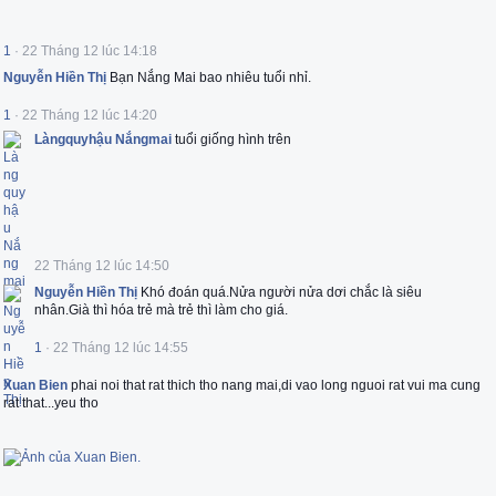
1
·
22 Tháng 12 lúc 14:18
Nguyễn Hiền Thị
Bạn Nắng Mai bao nhiêu tuổi nhỉ.
1
·
22 Tháng 12 lúc 14:20
Làngquyhậu Nắngmai
tuổi giống hình trên
22 Tháng 12 lúc 14:50
Nguyễn Hiền Thị
Khó đoán quá.Nửa người nửa dơi chắc là siêu
nhân.Già thì hóa trẻ mà trẻ thì làm cho giá.
1
·
22 Tháng 12 lúc 14:55
Xuan Bien
phai noi that rat thich tho nang mai,di vao long nguoi rat vui ma cung
rat that...yeu tho