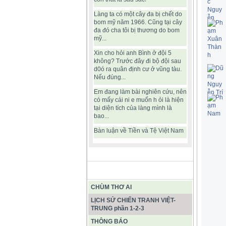
Làng ta có một cây đa bị chết do
bom mỹ năm 1966. Cũng tại cây
đa đó cha tôi bị thương do bom
mỹ...
Xin cho hỏi anh Bình ở đội 5
không? Trước đây đi bộ đội sau
d0ó ra quân định cư ở vũng tàu.
Nếu đúng...
Em đang làm bài nghiên cứu, nên
có mấy cái ni e muốn h ỏi là hiện
tại diện tích của làng mình là
bao...
Bàn luận về Tiền và Tệ Việt Nam
BÀI VIẾT HAY
CHÙM THƠ AI
LỊCH SỬ CHIẾN TRANH VIỆT-
TRUNG phần 1-2-3
THÔNG BÁO