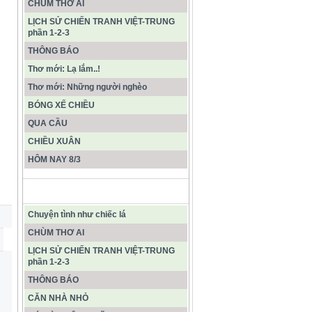
CHÙM THƠ AI
LỊCH SỬ CHIẾN TRANH VIỆT-TRUNG
phần 1-2-3
THÔNG BÁO
Thơ mới: Lạ lắm..!
Thơ mới: Những người nghèo
BÓNG XẾ CHIỀU
QUA CẦU
CHIỀU XUÂN
HÔM NAY 8/3
CÁC BÀI VIẾT MỚI NHẤT
Chuyện tình như chiếc lá
CHÙM THƠ AI
LỊCH SỬ CHIẾN TRANH VIỆT-TRUNG
phần 1-2-3
THÔNG BÁO
CĂN NHÀ NHỎ