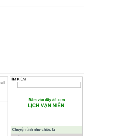
TÌM KIẾM
mail
Bấm vào đây để xem
LỊCH VẠN NIÊN
CÁC BÀI VIẾT TIÊU ĐIỂM
Chuyện tình như chiếc lá