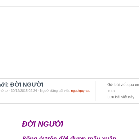
ới: ĐỜI NGƯỜI
Gửi bài viết qua e
hứ tư - 30/12/2015 02:24 - Người đăng bài viết:
nguoiquyhau
In ra
Lưu bài viết này
ĐỜI NGƯỜI
Sống ở trên đời được mấy xuân