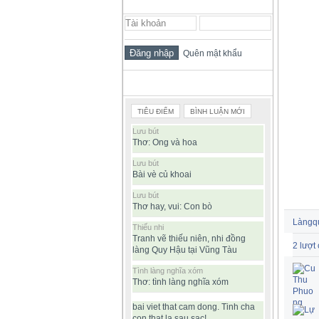
ĐĂNG NHẬP THÀNH VIÊN
Quên mật khẩu
BÀI VIẾT ĐƯỢC ĐỌC NHIỀU
TIÊU ĐIỂM
BÌNH LUẬN MỚI
Lưu bút
Thơ: Ong và hoa
Lưu bút
Bài vè củ khoai
Lưu bút
Thơ hay, vui: Con bò
Làngq
Thiếu nhi
Tranh vẽ thiếu niên, nhi đồng
2 lượt 
làng Quy Hậu tại Vũng Tàu
Bình
Tình làng nghĩa xóm
Luận
Thơ: tình làng nghĩa xóm
bai viet that cam dong. Tinh cha
con that la sau sac!