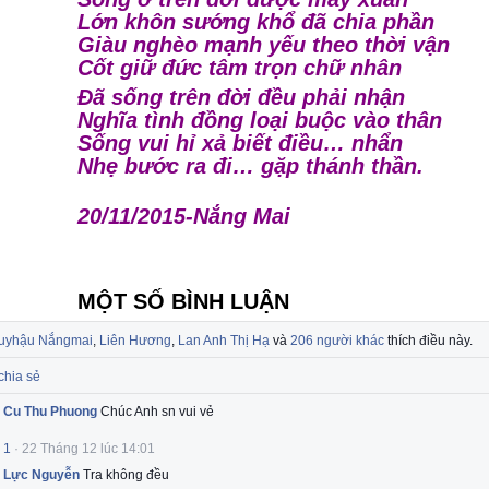
Lớn khôn sướng khổ đã chia phần
Giàu nghèo mạnh yếu theo thời vận
Cốt giữ đức tâm trọn chữ nhân
Đã sống trên đời đều phải nhận
Nghĩa tình đồng loại buộc vào thân
Sống vui hỉ xả biết điều… nhẩn
Nhẹ bước ra đi… gặp thánh thần.
20/11/2015-Nắng Mai
MỘT SỐ BÌNH LUẬN
uyhậu Nắngmai
,
Liên Hương
,
Lan Anh Thị Hạ
và
206 người khác
thích điều này.
chia sẻ
Cu Thu Phuong
Chúc Anh sn vui vẻ
1
·
22 Tháng 12 lúc 14:01
Lực Nguyễn
Tra không đều