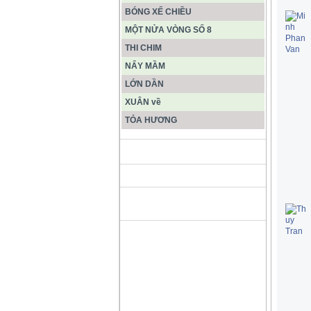
BÓNG XẾ CHIỀU
MỘT NỬA VÒNG SỐ 8
THI CHIM
NẨY MẦM
LỚN DẦN
XUÂN về
TỎA HƯƠNG
ĐỘNG PHONG NHA KẺ BÀNG
HANG SƠN ĐOÒNG MUÔN
MÀU