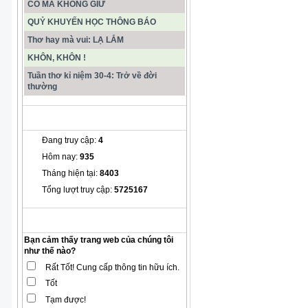
CÓ MÀ KHÔNG GIỮ
QUỶ KHUYẾN HỌC THÔNG BÁO
Thơ hay mà vui: LẠ LẮM
KHÔN, KHÔN !
Tuần thơ kỉ niệm 30-4: Trở về đời
thường
THỐNG KÊ
Đang truy cập:
4
Hôm nay:
935
Tháng hiện tại:
8403
Tổng lượt truy cập:
5725167
THĂM DÒ Ý KIẾN
Bạn cảm thấy trang web của chúng tôi
như thế nào?
Rất Tốt! Cung cấp thông tin hữu ích.
Tốt
Tạm được!