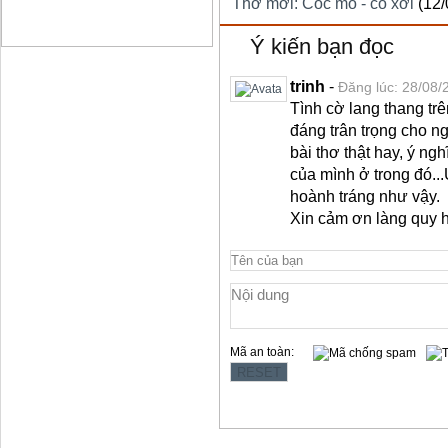
Thơ mới: Cóc mò - cò xơi
(12/
Ý kiến bạn đọc
trinh
-
Đăng lúc: 28/08/
Tình cờ lang thang trên
đáng trân trọng cho n
bài thơ thật hay, ý ng
của mình ở trong đó..
hoành tráng như vậy.
Xin cảm ơn làng quy 
Mã an toàn: