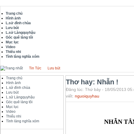
Trang chủ
Hình ảnh
L.sử đình chùa
Lưu bút
L.sử Làngquyhậu
Góc quê làng tôi
Mục lục
Video
Thiếu nhi
Tình làng nghĩa xóm
Tin Tức
Lưu bút
Trang chủ
Thơ hay: Nhẫn !
Hình ảnh
L.sử đình chùa
Đăng lúc: Thứ bảy - 18/05/2013 05:
Lưu bút
viết:
nguoiquyhau
L.sử Làngquyhậu
Góc quê làng tôi
Mục lục
Video
Thiếu nhi
NHẪN TÂ
Tình làng nghĩa xóm