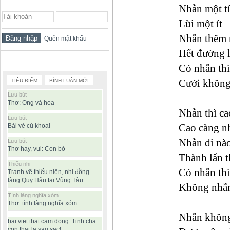
ĐĂNG NHẬP THÀNH VIÊN
Nhẫn một t
Lùi một ít
Nhẫn thêm 
Quên mật khẩu
Hết đường l
BÀI VIẾT ĐƯỢC ĐỌC NHIỀU
Có nhẫn thì
Cưới không 
TIÊU ĐIỂM
BÌNH LUẬN MỚI
Lưu bút
Thơ: Ong và hoa
Nhẫn thì ca
Lưu bút
Cao càng n
Bài vè củ khoai
Nhẫn đi nà
Lưu bút
Thơ hay, vui: Con bò
Thành lẩn t
Thiếu nhi
Có nhẫn thì
Tranh vẽ thiếu niên, nhi đồng
làng Quy Hậu tại Vũng Tàu
Không nhẫn 
Tình làng nghĩa xóm
Thơ: tình làng nghĩa xóm
Nhẫn không
bai viet that cam dong. Tinh cha
con that la sau sac!