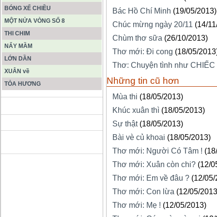
BÓNG XẾ CHIỀU
Bác Hồ Chí Minh
(19/05/2013)
MỘT NỬA VÒNG SỐ 8
Chúc mừng ngày 20/11
(14/11
THI CHIM
Chùm thơ sữa
(26/10/2013)
NẨY MẦM
Thơ mới: Đi cong
(18/05/2013
LỚN DẦN
Thơ: Chuyện tình như CHIẾC
XUÂN về
Những tin cũ hơn
TỎA HƯƠNG
Mùa thi
(18/05/2013)
ĐỘNG PHONG NHA KẺ BÀNG
Khúc xuân thì
(18/05/2013)
Sự thật
(18/05/2013)
Bài vè củ khoai
(18/05/2013)
HANG SƠN ĐOÒNG MUÔN
MÀU
Thơ mới: Người Có Tâm !
(18
Thơ mới: Xuân còn chi?
(12/0
Thơ mới: Em về đâu ?
(12/05/
Thơ mới: Con lừa
(12/05/2013
Thơ mới: Mẹ !
(12/05/2013)