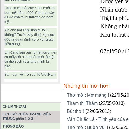
Được yên v
Làng ta có một cây đa bị chết do
Nhẫn được 
bom mỹ năm 1966. Cũng tại cây
Thật là phí.
đa đó cha tôi bị thương do bom
mỹ...
Không nhẫn
Xin cho hỏi anh Bình ở đội 5
Kêu to, rát
không? Trước đây đi bộ đội sau
d0ó ra quân định cư ở vũng tàu.
Nếu đúng...
07giờ50 /
Em đang làm bài nghiên cứu, nên
có mấy cái ni e muốn h ỏi là hiện
tại diện tích của làng mình là
bao...
Bàn luận về Tiền và Tệ Việt Nam
Những tin mới hơn
Thơ mới: Mơ màng !
(22/05/2
BÀI VIẾT HAY
Tham thì Thâm
(22/05/2013)
CHÙM THƠ AI
Bút thơ !
(22/05/2013)
LỊCH SỬ CHIẾN TRANH VIỆT-
TRUNG phần 1-2-3
Vẫn Chiếc Lá - Tình yêu của e
THÔNG BÁO
Thơ mới: Buồn Vui !
(22/05/20