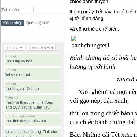
ĐĂNG NHẬP THÀNH VIÊN
chiếc bánh truyền
thống ngày Tết này đã có biết
vị tới hình dáng
Quên mật khẩu
và công thức chế biến.
BÀI VIẾT ĐƯỢC ĐỌC NHIỀU
TIÊU ĐIỂM
BÌNH LUẬN MỚI
Bánh chưng đã có biết ba
Lưu bút
Thơ: Ong và hoa
hương vị với hình
Lưu bút
Bài vè củ khoai
thứcvà công th
Lưu bút
Thơ hay, vui: Con bò
“Gói ghém” cả một nền 
Thiếu nhi
với gạo nếp, đậu xanh,
Tranh vẽ thiếu niên, nhi đồng
làng Quy Hậu tại Vũng Tàu
thịt lợn trong chiếc bánh
Tình làng nghĩa xóm
của chiếc bánh chưng đất
Thơ: tình làng nghĩa xóm
bai viet that cam dong. Tinh cha
Bắc. Những cái Tết xưa, n
con that la sau sac!