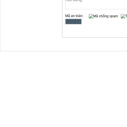
Mã an toàn:
Copyright © 2012 Làng Quy Hậu
Địa chỉ:354 Lê Hồng Phong, t.p Vũng Tàu
Website: www.langquyhau.com.vn
Email: langquyhauvungtau@gmail.com
Điện Thoại:02543859791