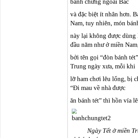
bánh chưng ngoài Bắc
và đặc biệt ít nhân hơn. 
Nam, tuy nhiên, món bán
này lại không được dùng 
đầu năm như ở miền Nam
bởi tên gọi “đòn bánh tét
Trung ngày xưa, mỗi khi
lỡ ham chơi lêu lổng, bị c
“Đi mau về nhà được
ăn bánh tét” thì hồn vía l
Ngày Tết ở miền Trung