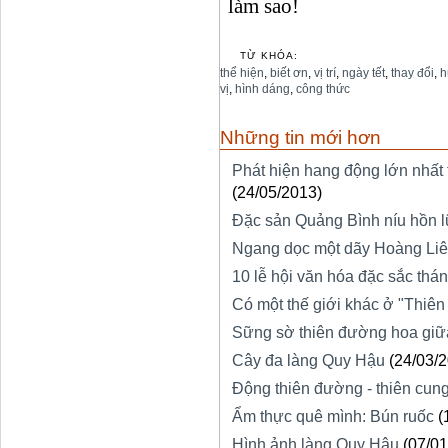
làm sao!
TỪ KHÓA:
thể hiện
,
biết ơn
,
vị trí
,
ngày tết
,
thay đổi
,
h
vị
,
hình dáng
,
công thức
Những tin mới hơn
Phát hiện hang động lớn nhất
(24/05/2013)
Đặc sản Quảng Bình níu hồn 
Ngang dọc một dãy Hoàng Li
10 lễ hội văn hóa đặc sắc thá
Có một thế giới khác ở "Thiê
Sững sờ thiên đường hoa giữ
Cây đa làng Quy Hậu
(24/03/
Động thiên đường - thiên cung
Ẩm thực quê mình: Bún ruốc
(
Hình ảnh làng Quy Hậu
(07/01