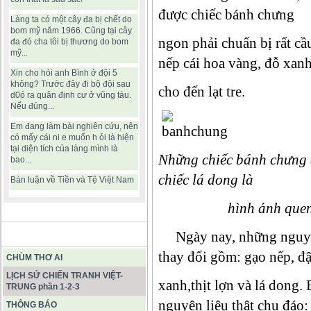
được chiếc bánh chưng
Làng ta có một cây đa bị chết do
bom mỹ năm 1966. Cũng tại cây
ngon phải chuẩn bị rất cầ
đa đó cha tôi bị thương do bom
mỹ...
nếp cái hoa vàng, đỗ xan
Xin cho hỏi anh Bình ở đội 5
không? Trước đây đi bộ đội sau
cho đến lạt tre.
d0ó ra quân định cư ở vũng tàu.
Nếu đúng...
Em đang làm bài nghiên cứu, nên
có mấy cái ni e muốn h ỏi là hiện
tại diện tích của làng mình là
Những chiếc bánh chưng 
bao...
chiếc lá dong là
Bàn luận về Tiền và Tệ Việt Nam
hình ảnh quen thuộc
Ngày nay, những nguyên
BÀI VIẾT HAY
thay đổi gồm: gạo nếp, đ
CHÙM THƠ AI
LỊCH SỬ CHIẾN TRANH VIỆT-
xanh,thịt lợn và lá dong.
TRUNG phần 1-2-3
nguyên liệu thật chu đáo:
THÔNG BÁO