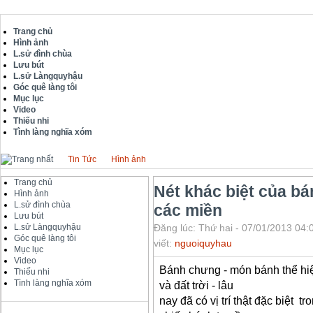
Trang chủ
Hình ảnh
L.sử đình chùa
Lưu bút
L.sử Làngquyhậu
Góc quê làng tôi
Mục lục
Video
Thiếu nhi
Tình làng nghĩa xóm
Tin Tức
Hình ảnh
Trang chủ
Nét khác biệt của b
Hình ảnh
L.sử đình chùa
các miền
Lưu bút
L.sử Làngquyhậu
Đăng lúc: Thứ hai - 07/01/2013 04:
Góc quê làng tôi
viết:
nguoiquyhau
Mục lục
Video
Bánh chưng - món bánh thể hiệ
Thiếu nhi
Tình làng nghĩa xóm
và đất trời - lâu
nay đã có vị trí thật đặc biệt t