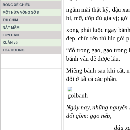
BÓNG XẾ CHIỀU
ngâm mãi thật kỹ; đậu xanh
MỘT NỬA VÒNG SỐ 8
bì, mỡ, ướp đủ gia vị; gói
THI CHIM
NẨY MẦM
xong phải luộc ngay bán
LỚN DẦN
đẹp, chín rền thì lúc gói p
XUÂN về
“đỗ trong gạo, gạo trong 
TỎA HƯƠNG
bánh vẫn để được lâu.
ĐỘNG PHONG NHA KẺ BÀNG
Miếng bánh sau khi cắt, n
đối ở tất cả các phần.
HANG SƠN ĐOÒNG MUÔN
MÀU
Ngày nay, những nguyên 
đổi gồm: gạo nếp,
đậu xanh, thịt 