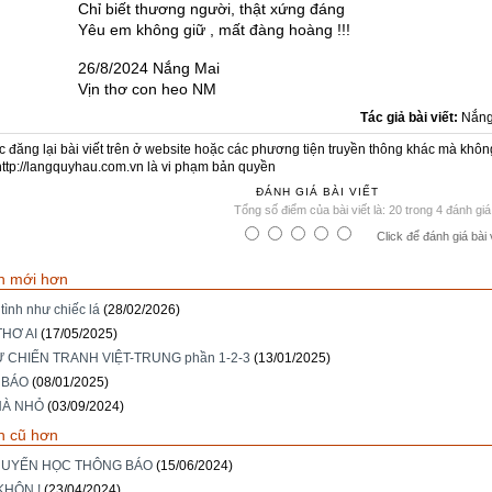
Chỉ biết thương người, thật xứng đáng
Yêu em không giữ , mất đàng hoàng !!!
26/8/2024 Nắng Mai
Vịn thơ con heo NM
Tác giả bài viết:
Nắng
c đăng lại bài viết trên ở website hoặc các phương tiện truyền thông khác mà khôn
http://langquyhau.com.vn là vi phạm bản quyền
ĐÁNH GIÁ BÀI VIẾT
Tổng số điểm của bài viết là: 20 trong 4 đánh giá
Click để đánh giá bài 
n mới hơn
tình như chiếc lá
(28/02/2026)
HƠ AI
(17/05/2025)
Ử CHIẾN TRANH VIỆT-TRUNG phần 1-2-3
(13/01/2025)
 BÁO
(08/01/2025)
HÀ NHỎ
(03/09/2024)
n cũ hơn
HUYẾN HỌC THÔNG BÁO
(15/06/2024)
KHÔN !
(23/04/2024)