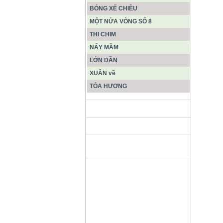
BÓNG XẾ CHIỀU
MỘT NỬA VÒNG SỐ 8
THI CHIM
NẨY MẦM
LỚN DẦN
XUÂN về
TỎA HƯƠNG
ĐỘNG PHONG NHA KẺ BÀNG
HANG SƠN ĐOÒNG MUÔN
MÀU