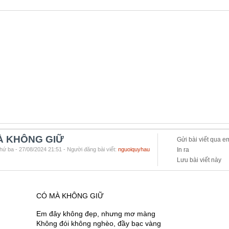
À KHÔNG GIỮ
Gửi bài viết qua e
hứ ba - 27/08/2024 21:51 - Người đăng bài viết:
nguoiquyhau
In ra
Lưu bài viết này
CÓ MÀ KHÔNG GIỮ
Em đây không đẹp, nhưng mơ màng
Không đói không nghèo, đầy bạc vàng