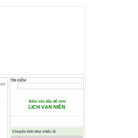
TÌM KIẾM
mail
Bấm vào đây để xem
LỊCH VẠN NIÊN
CÁC BÀI VIẾT TIÊU ĐIỂM
Chuyện tình như chiếc lá