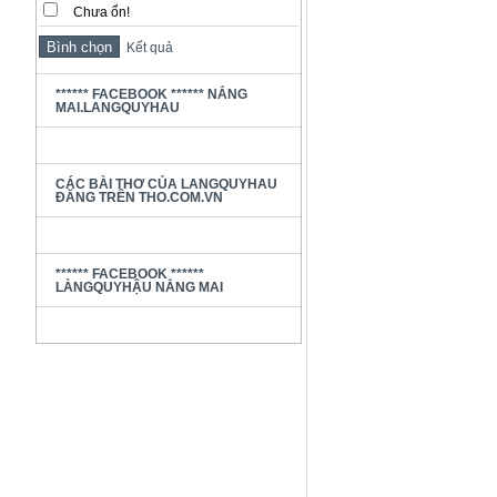
Chưa ổn!
Kết quả
****** FACEBOOK ****** NẮNG
MAI.LANGQUYHAU
CÁC BÀI THƠ CỦA LANGQUYHAU
ĐĂNG TRÊN THO.COM.VN
****** FACEBOOK ******
LÀNGQUYHẬU NẮNG MAI