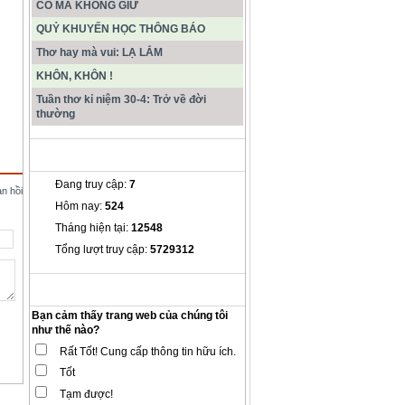
CÓ MÀ KHÔNG GIỮ
QUỶ KHUYẾN HỌC THÔNG BÁO
Thơ hay mà vui: LẠ LẮM
KHÔN, KHÔN !
Tuần thơ kỉ niệm 30-4: Trở về đời
thường
THỐNG KÊ
Đang truy cập:
7
ản hồi
Hôm nay:
524
Tháng hiện tại:
12548
Tổng lượt truy cập:
5729312
THĂM DÒ Ý KIẾN
Bạn cảm thấy trang web của chúng tôi
như thế nào?
Rất Tốt! Cung cấp thông tin hữu ích.
Tốt
Tạm được!