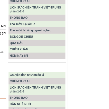
CHÙM THƠ AI
LỊCH SỬ CHIẾN TRANH VIỆT-TRUNG
phần 1-2-3
THÔNG BÁO
Thơ mới: Lạ lắm..!
 Mai
Thơ mới: Những người nghèo
g ghi
BÓNG XẾ CHIỀU
QUA CẦU
CHIỀU XUÂN
viết
HÔM NAY 8/3
CÁC BÀI VIẾT MỚI NHẤT
Chuyện tình như chiếc lá
CHÙM THƠ AI
LỊCH SỬ CHIẾN TRANH VIỆT-TRUNG
phần 1-2-3
THÔNG BÁO
CĂN NHÀ NHỎ