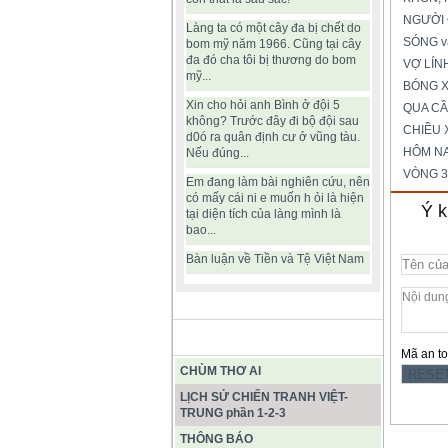
NGƯỜI 
Làng ta có một cây đa bị chết do
SÓNG v
bom mỹ năm 1966. Cũng tại cây
đa đó cha tôi bị thương do bom
VỢ LÍNH
mỹ...
BÓNG X
Xin cho hỏi anh Bình ở đội 5
QUA C
không? Trước đây đi bộ đội sau
CHIỀU 
d0ó ra quân định cư ở vũng tàu.
HÔM NA
Nếu đúng...
VÒNG 3
Em đang làm bài nghiên cứu, nên
có mấy cái ni e muốn h ỏi là hiện
Ý k
tại diện tích của làng mình là
bao...
Bàn luận về Tiền và Tệ Việt Nam
BÀI VIẾT HAY
Mã an t
CHÙM THƠ AI
LỊCH SỬ CHIẾN TRANH VIỆT-
TRUNG phần 1-2-3
THÔNG BÁO