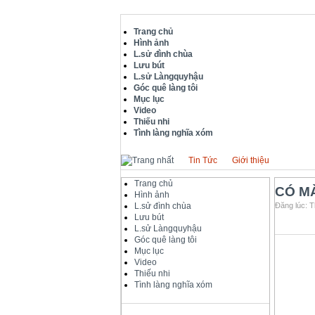
Trang chủ
Hình ảnh
L.sử đình chùa
Lưu bút
L.sử Làngquyhậu
Góc quê làng tôi
Mục lục
Video
Thiếu nhi
Tình làng nghĩa xóm
Tin Tức
Giới thiệu
Trang chủ
CÓ M
Hình ảnh
L.sử đình chùa
Đăng lúc: T
Lưu bút
L.sử Làngquyhậu
Góc quê làng tôi
Mục lục
Video
Thiếu nhi
Tình làng nghĩa xóm