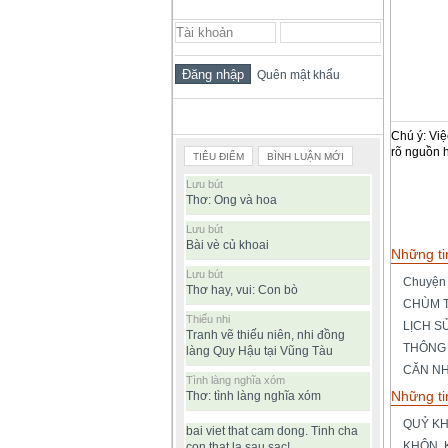
ĐĂNG NHẬP THÀNH VIÊN
Quên mật khẩu
BÀI VIẾT ĐƯỢC ĐỌC NHIỀU
Chú ý: Việ
rõ nguồn 
TIÊU ĐIỂM
BÌNH LUẬN MỚI
Lưu bút
Thơ: Ong và hoa
Lưu bút
Bài vè củ khoai
Những ti
Lưu bút
Chuyện 
Thơ hay, vui: Con bò
CHÙM T
Thiếu nhi
LỊCH S
Tranh vẽ thiếu niên, nhi đồng
THÔNG
làng Quy Hậu tại Vũng Tàu
CĂN N
Tình làng nghĩa xóm
Những ti
Thơ: tình làng nghĩa xóm
QUỶ K
bai viet that cam dong. Tinh cha
KHÔN, 
con that la sau sac!