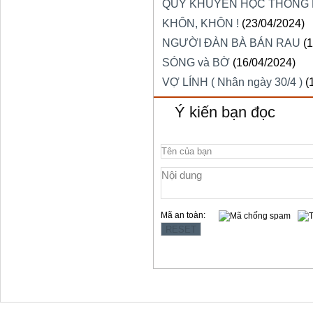
QUỶ KHUYẾN HỌC THÔNG
KHÔN, KHÔN !
(23/04/2024)
NGƯỜI ĐÀN BÀ BÁN RAU
(
SÓNG và BỜ
(16/04/2024)
VỢ LÍNH ( Nhân ngày 30/4 )
(
Ý kiến bạn đọc
Mã an toàn: