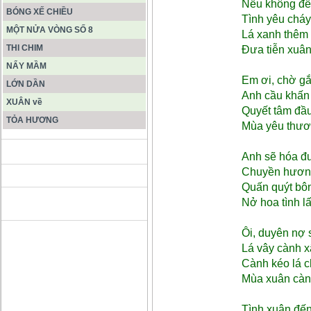
Nếu không đế
BÓNG XẾ CHIỀU
Tình yêu cháy
MỘT NỬA VÒNG SỐ 8
Lá xanh thêm
THI CHIM
Đưa tiễn xuâ
NẨY MẦM
Em ơi, chờ g
LỚN DẦN
Anh cầu khấn 
XUÂN về
Quyết tâm đầu
TỎA HƯƠNG
Mùa yêu thươ
ĐỘNG PHONG NHA KẺ BÀNG
Anh sẽ hóa đ
Chuyền hươn
Quấn quýt bô
HANG SƠN ĐOÒNG MUÔN
Nở hoa tình l
MÀU
Ôi, duyên nợ 
Lá vây cành x
Cành kéo lá 
Mùa xuân càn
Tình xuân đế