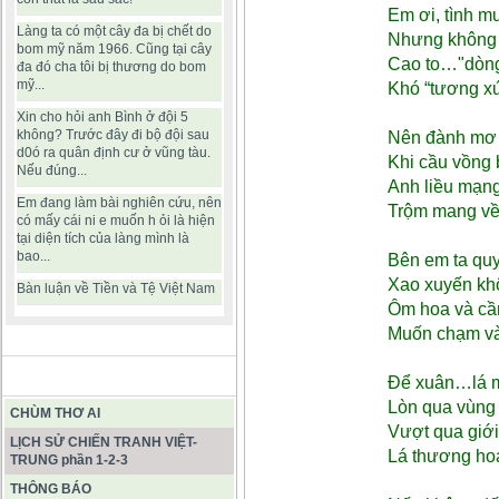
Em ơi, tình m
Làng ta có một cây đa bị chết do
Nhưng không 
bom mỹ năm 1966. Cũng tại cây
Cao to…"dòng
đa đó cha tôi bị thương do bom
mỹ...
Khó “tương x
Xin cho hỏi anh Bình ở đội 5
không? Trước đây đi bộ đội sau
Nên đành mơ
d0ó ra quân định cư ở vũng tàu.
Khi cầu vồng
Nếu đúng...
Anh liều mạn
Em đang làm bài nghiên cứu, nên
Trộm mang về
có mấy cái ni e muốn h ỏi là hiện
tại diện tích của làng mình là
bao...
Bên em ta qu
Xao xuyến kh
Bàn luận về Tiền và Tệ Việt Nam
Ôm hoa và c
Muốn chạm và
BÀI VIẾT HAY
Để xuân…lá 
Lòn qua vùng
CHÙM THƠ AI
Vượt qua giớ
LỊCH SỬ CHIẾN TRANH VIỆT-
Lá thương hoa
TRUNG phần 1-2-3
THÔNG BÁO