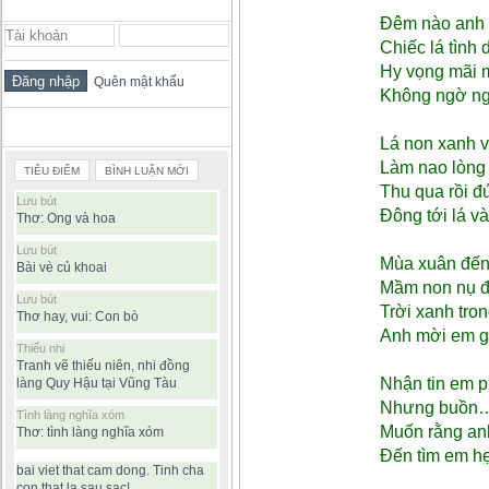
ĐĂNG NHẬP THÀNH VIÊN
Đêm nào anh
Chiếc lá tình
Hy vọng mãi 
Quên mật khẩu
Không ngờ ngo
BÀI VIẾT ĐƯỢC ĐỌC NHIỀU
Lá non xanh v
Làm nao lòng 
TIÊU ĐIỂM
BÌNH LUẬN MỚI
Thu qua rồi đ
Lưu bút
Đông tới lá và
Thơ: Ong và hoa
Lưu bút
Mùa xuân đến 
Bài vè củ khoai
Mầm non nụ đ
Lưu bút
Trời xanh tro
Thơ hay, vui: Con bò
Anh mời em g
Thiếu nhi
Tranh vẽ thiếu niên, nhi đồng
Nhận tin em 
làng Quy Hậu tại Vũng Tàu
Nhưng buồn…
Tình làng nghĩa xóm
Muốn rằng an
Thơ: tình làng nghĩa xóm
Đến tìm em h
bai viet that cam dong. Tinh cha
con that la sau sac!