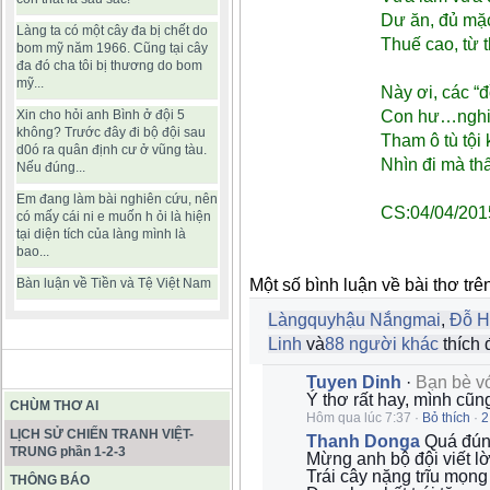
Dư ăn, đủ mặc
Làng ta có một cây đa bị chết do
Thuế cao, từ t
bom mỹ năm 1966. Cũng tại cây
đa đó cha tôi bị thương do bom
mỹ...
Này ơi, các “đ
Xin cho hỏi anh Bình ở đội 5
Con hư…nghiệ
không? Trước đây đi bộ đội sau
Tham ô tù tội 
d0ó ra quân định cư ở vũng tàu.
Nhìn đi mà th
Nếu đúng...
Em đang làm bài nghiên cứu, nên
CS:04/04/201
có mấy cái ni e muốn h ỏi là hiện
tại diện tích của làng mình là
bao...
Bàn luận về Tiền và Tệ Việt Nam
Một số bình luận về bài thơ trê
Làngquyhậu Nắngmai
,
Đỗ H
Linh
và
88 người khác
thích 
BÀI VIẾT HAY
Tuyen Dinh
·
Bạn bè v
Ý thơ rất hay, mình cũng 
CHÙM THƠ AI
Hôm qua lúc 7:37
·
Bỏ thích
·
2
LỊCH SỬ CHIẾN TRANH VIỆT-
Thanh Donga
Quá đún
TRUNG phần 1-2-3
Mừng anh bộ đội viết lờ
Trái cây nặng trĩu mọng
THÔNG BÁO