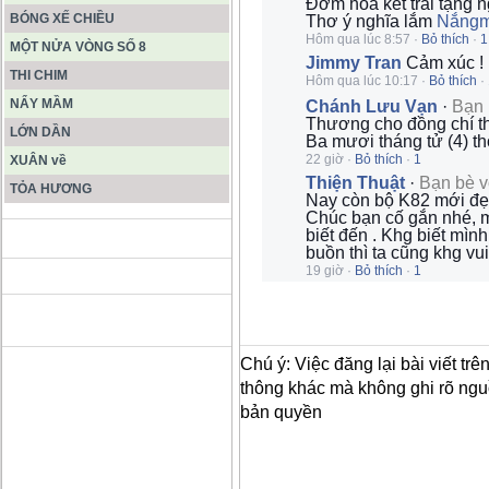
Đơm hoa kết trái tặng 
BÓNG XẾ CHIỀU
Thơ ý nghĩa lắm
Nắngm
Hôm qua lúc 8:57
·
Bỏ thích
·
1
MỘT NỬA VÒNG SỐ 8
Jimmy Tran
Cảm xúc !
THI CHIM
Hôm qua lúc 10:17
·
Bỏ thích
·
NẨY MẦM
Chánh Lưu Vạn
·
Bạn 
Thương cho đồng chí 
LỚN DẦN
Ba mươi tháng tử (4) t
22 giờ
·
Bỏ thích
·
1
XUÂN về
Thiện Thuật
·
Bạn bè 
TỎA HƯƠNG
Nay còn bộ K82 mới đẹp 
Chúc bạn cố gắn nhé, 
biết đến . Khg biết mìn
ĐỘNG PHONG NHA KẺ BÀNG
buồn thì ta cũng khg vui
19 giờ
·
Bỏ thích
·
1
HANG SƠN ĐOÒNG MUÔN
MÀU
Chú ý: Việc đăng lại bài viết tr
thông khác mà không ghi rõ ngu
bản quyền