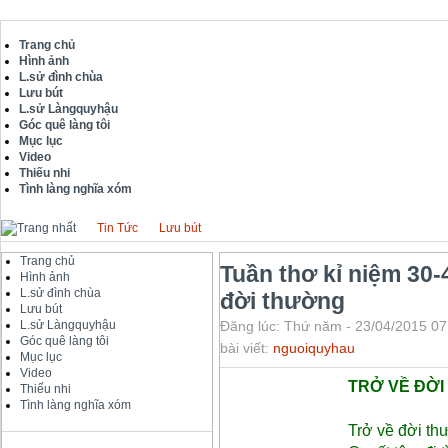
Trang chủ
Hình ảnh
L.sử đình chùa
Lưu bút
L.sử Làngquyhậu
Góc quê làng tôi
Mục lục
Video
Thiếu nhi
Tình làng nghĩa xóm
Tin Tức
Lưu bút
Trang chủ
Tuần thơ kỉ niệm 30-
Hình ảnh
L.sử đình chùa
đời thường
Lưu bút
L.sử Làngquyhậu
Đăng lúc: Thứ năm - 23/04/2015 07
Góc quê làng tôi
bài viết:
nguoiquyhau
Mục lục
Video
TRỞ VỀ ĐỜ
Thiếu nhi
Tình làng nghĩa xóm
Trở về đời thư