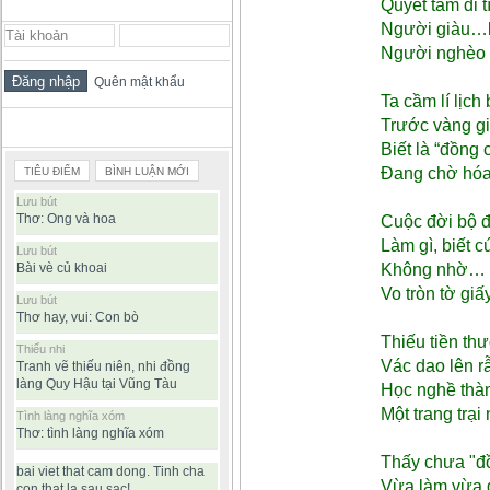
ĐĂNG NHẬP THÀNH VIÊN
Quyết tâm đi 
Người giàu…
Người nghèo x
Quên mật khẩu
Ta cầm lí lịch
Trước vàng gi
BÀI VIẾT ĐƯỢC ĐỌC NHIỀU
Biết là “đồng
Đang chờ hóa 
TIÊU ĐIỂM
BÌNH LUẬN MỚI
Lưu bút
Thơ: Ong và hoa
Cuộc đời bộ đ
Làm gì, biết cú
Lưu bút
Bài vè củ khoai
Không nhờ… 
Vo tròn tờ giấ
Lưu bút
Thơ hay, vui: Con bò
Thiếu tiền th
Thiếu nhi
Vác dao lên r
Tranh vẽ thiếu niên, nhi đồng
làng Quy Hậu tại Vũng Tàu
Học nghề thà
Một trang trại
Tình làng nghĩa xóm
Thơ: tình làng nghĩa xóm
Thấy chưa "đồ
bai viet that cam dong. Tinh cha
Vừa làm vừa 
con that la sau sac!