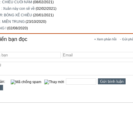
i: CHIỀU CUỐI NĂM
(08/02/2021)
 : Xuân này con sẽ về
(02/02/2021)
I: BÓNG XẾ CHIỀU
(20/01/2021)
i: MIỀN TRUNG
(23/10/2020)
NG !
(02/08/2020)
iến bạn đọc
+ Xem phản hồi
- Gửi ph
oàn: