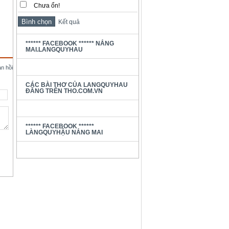
Chưa ổn!
Kết quả
****** FACEBOOK ****** NẮNG
MAI.LANGQUYHAU
ản hồi
CÁC BÀI THƠ CỦA LANGQUYHAU
ĐĂNG TRÊN THO.COM.VN
****** FACEBOOK ******
LÀNGQUYHẬU NẮNG MAI