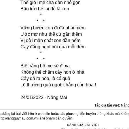
Thế giới mẹ cha dần nhỏ gọn
Bầu trời bé lại đó là con
*
* *
Vững bước con đi đá phải mềm
Ước mơ như thể cứ gần thêm
Vị đời mặn chát con dần nếm
Cay đắng ngọt bùi qua mỗi đêm
*
* *
Biết rằng bố mẹ sẽ đi xa
Không thể chăm cây non ở nhà
Cây đã ra hoa, là có quả
Lẽ thường quả ngọt, chẳng còn hoa !
24/01/2022 - Nắng Mai
Tác giả bài viết:
Nắng
c đăng lại bài viết trên ở website hoặc các phương tiện truyền thông khác mà khôn
http://langquyhau.com.vn là vi phạm bản quyền
ĐÁNH GIÁ BÀI VIẾT