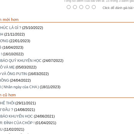
Tổng số điểm của bài viết là: 15 trong 3 đánh giá
Click để đánh giá bài 
n mới hơn
HÚC LÀ GÌ ?
(25/10/2022)
NH
(21/11/2022)
ƯƠNG
(22/01/2023)
ề
(16/04/2023)
!
(16/10/2022)
 BÁO QUỶ KHUYẾN HỌC
(24/07/2022)
Ô VÀ MẸ
(05/03/2022)
Ô VÀ ÔNG PUTIN
(16/03/2022)
BỒNG
(24/04/2022)
 ( Nhân ngày của CHA )
(18/11/2023)
n cũ hơn
HẾ THÔI
(29/11/2021)
Ừ ĐÂU ?
(14/08/2021)
 BÁO KHUYẾN HỌC
(24/06/2021)
I: ĐỈNH CỦA CHÓP !
(01/04/2021)
ỬU
(11/02/2021)