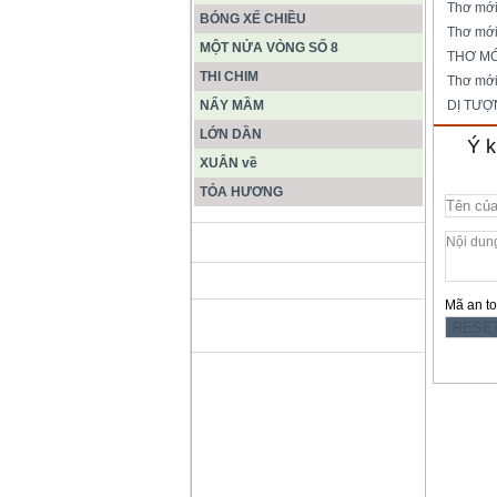
Thơ mớ
BÓNG XẾ CHIỀU
Thơ mới
MỘT NỬA VÒNG SỐ 8
THƠ MỚ
THI CHIM
Thơ mớ
NẨY MẦM
DỊ TƯỢ
LỚN DẦN
Ý k
XUÂN về
TỎA HƯƠNG
ĐỘNG PHONG NHA KẺ BÀNG
Mã an t
HANG SƠN ĐOÒNG MUÔN
MÀU