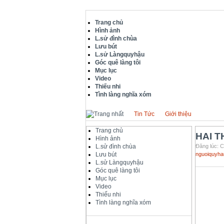
Trang chủ
Hình ảnh
L.sử đình chùa
Lưu bút
L.sử Làngquyhậu
Góc quê làng tôi
Mục lục
Video
Thiếu nhi
Tình làng nghĩa xóm
Tin Tức
Giới thiệu
Trang chủ
HAI T
Hình ảnh
L.sử đình chùa
Đăng lúc: C
Lưu bút
nguoiquyha
L.sử Làngquyhậu
Góc quê làng tôi
Mục lục
Video
Thiếu nhi
Tình làng nghĩa xóm