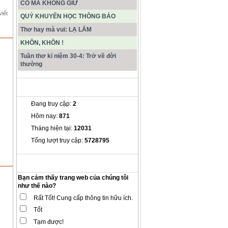
CÓ MÀ KHÔNG GIỮ
viết
QUỶ KHUYẾN HỌC THÔNG BÁO
Thơ hay mà vui: LẠ LẮM
KHÔN, KHÔN !
Tuần thơ kỉ niệm 30-4: Trở về đời
thường
THỐNG KÊ
Đang truy cập:
2
Hôm nay:
871
Tháng hiện tại:
12031
Tổng lượt truy cập:
5728795
THĂM DÒ Ý KIẾN
Bạn cảm thấy trang web của chúng tôi
như thế nào?
Rất Tốt! Cung cấp thông tin hữu ích.
Tốt
Tạm được!