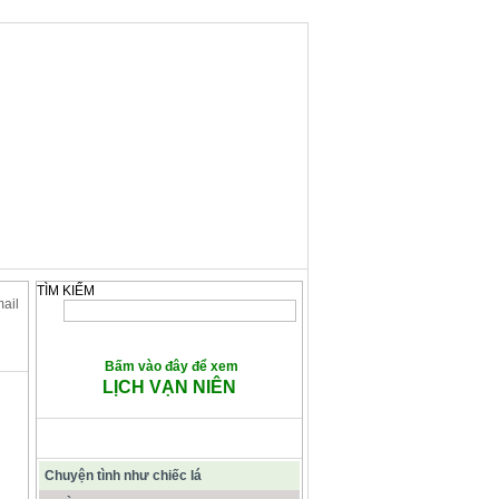
TÌM KIẾM
mail
Bấm vào đây để xem
LỊCH VẠN NIÊN
CÁC BÀI VIẾT TIÊU ĐIỂM
Chuyện tình như chiếc lá