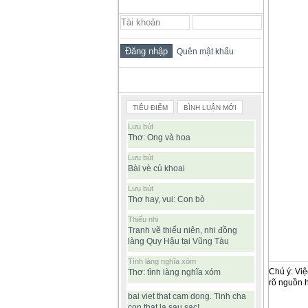
ĐĂNG NHẬP THÀNH VIÊN
Quên mật khẩu
BÀI VIẾT ĐƯỢC ĐỌC NHIỀU
TIÊU ĐIỂM
BÌNH LUẬN MỚI
Lưu bút
Thơ: Ong và hoa
Lưu bút
Bài vè củ khoai
Lưu bút
Thơ hay, vui: Con bò
Thiếu nhi
Tranh vẽ thiếu niên, nhi đồng
làng Quy Hậu tại Vũng Tàu
Tình làng nghĩa xóm
Chú ý: Việ
Thơ: tình làng nghĩa xóm
rõ nguồn 
bai viet that cam dong. Tinh cha
con that la sau sac!