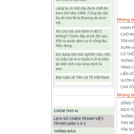
Làng ta có một cây đa bị chết do
bom mỹ năm 1966. Cũng tại cây
đa đó cha tôi bị thương do bom
Những ti
mỹ...
HẠNH P
Xin cho hỏi anh Bình ở đội 5
CHỜ A
không? Trước đây đi bộ đội sau
d0ó ra quân định cư ở vũng tàu.
TỎA H
Nếu đúng...
XUÂN v
CÓ THỂ 
Em đang làm bài nghiên cứu, nên
có mấy cái ni e muốn h ỏi là hiện
THÔNG
tại diện tích của làng mình là
TẶNG C
bao...
LIÊN X
Bàn luận về Tiền và Tệ Việt Nam
VƯỜN 
CHA TÔI
Những ti
BÀI VIẾT HAY
SỐNG T
DỊCH T
CHÙM THƠ AI
THÔNG
LỊCH SỬ CHIẾN TRANH VIỆT-
THƠ MỚ
TRUNG phần 1-2-3
TÂN S
THÔNG BÁO