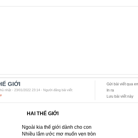
HẾ GIỚI
Gửi bài viết qua e
hủ nhật - 23/01/2022 23:14 - Người đăng bài viết:
In ra
u
Lưu bài viết này
HAI THẾ GIỚI
Ngoài kia thế giới dành cho con
Nhiều lắm ước mơ muốn vẹn tròn