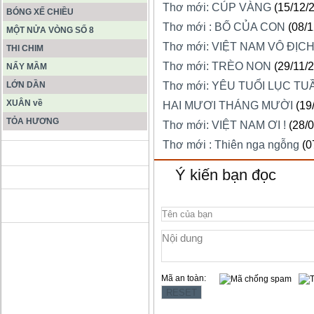
Thơ mới: CÚP VÀNG
(15/12/
BÓNG XẾ CHIỀU
Thơ mới : BỐ CỦA CON
(08/
MỘT NỬA VÒNG SỐ 8
Thơ mới: VIỆT NAM VÔ ĐỊC
THI CHIM
Thơ mới: TRÈO NON
(29/11/
NẨY MẦM
LỚN DẦN
Thơ mới: YÊU TUỔI LỤC TU
XUÂN về
HAI MƯƠI THÁNG MƯỜI
(19
TỎA HƯƠNG
Thơ mới: VIỆT NAM ƠI !
(28/
Thơ mới : Thiên nga ngỗng
(0
ĐỘNG PHONG NHA KẺ BÀNG
Ý kiến bạn đọc
HANG SƠN ĐOÒNG MUÔN
MÀU
Mã an toàn: