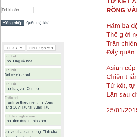
TỨ KẾT A
ĐĂNG NHẬP THÀNH VIÊN
RỒNG VÀ
Quên mật khẩu
Hăm ba độ
Thế giới n
BÀI VIẾT ĐƯỢC ĐỌC NHIỀU
Trận chiế
TIÊU ĐIỂM
BÌNH LUẬN MỚI
Đẩy quân 
Lưu bút
Thơ: Ong và hoa
Asian cúp
Lưu bút
Bài vè củ khoai
Chiến thắn
Lưu bút
Tứ kết, t
Thơ hay, vui: Con bò
Lần sau c
Thiếu nhi
Tranh vẽ thiếu niên, nhi đồng
làng Quy Hậu tại Vũng Tàu
25/01/201
Tình làng nghĩa xóm
Thơ: tình làng nghĩa xóm
bai viet that cam dong. Tinh cha
con that la sau sac!