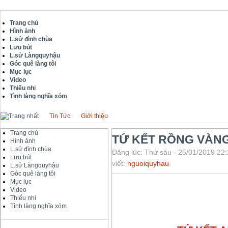
Trang chủ
Hình ảnh
L.sử đình chùa
Lưu bút
L.sử Làngquyhậu
Góc quê làng tôi
Mục lục
Video
Thiếu nhi
Tình làng nghĩa xóm
Tin Tức
Giới thiệu
Trang chủ
TỨ KẾT RỒNG VÀN
Hình ảnh
L.sử đình chùa
Đăng lúc: Thứ sáu - 25/01/2019 22:
Lưu bút
viết:
nguoiquyhau
L.sử Làngquyhậu
Góc quê làng tôi
Mục lục
Video
Thiếu nhi
Tình làng nghĩa xóm