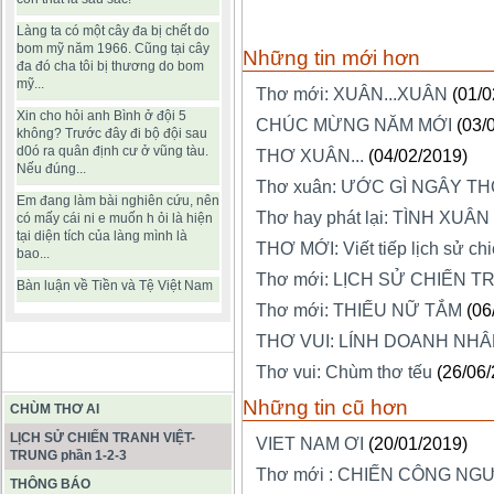
Làng ta có một cây đa bị chết do
bom mỹ năm 1966. Cũng tại cây
Những tin mới hơn
đa đó cha tôi bị thương do bom
mỹ...
Thơ mới: XUÂN...XUÂN
(01/0
Xin cho hỏi anh Bình ở đội 5
CHÚC MỪNG NĂM MỚI
(03/
không? Trước đây đi bộ đội sau
d0ó ra quân định cư ở vũng tàu.
THƠ XUÂN...
(04/02/2019)
Nếu đúng...
Thơ xuân: ƯỚC GÌ NGÂY T
Em đang làm bài nghiên cứu, nên
Thơ hay phát lại: TÌNH XUÂN
có mấy cái ni e muốn h ỏi là hiện
tại diện tích của làng mình là
THƠ MỚI: Viết tiếp lịch sử chi
bao...
Thơ mới: LỊCH SỬ CHIẾN T
Bàn luận về Tiền và Tệ Việt Nam
Thơ mới: THIẾU NỮ TẮM
(06
THƠ VUI: LÍNH DOANH NH
Thơ vui: Chùm thơ tếu
(26/06
BÀI VIẾT HAY
Những tin cũ hơn
CHÙM THƠ AI
LỊCH SỬ CHIẾN TRANH VIỆT-
VIET NAM ƠI
(20/01/2019)
TRUNG phần 1-2-3
Thơ mới : CHIẾN CÔNG NGƯ
THÔNG BÁO