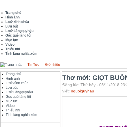
Trang chủ
Hình ảnh
L.sử đình chùa
Lưu bút
L.sử Làngquyhậu
Góc quê làng tôi
Mục lục
Video
Thiếu nhi
Tình làng nghĩa xóm
Tin Tức
Giới thiệu
Trang chủ
Thơ mới: GIỌT BUỒ
Hình ảnh
L.sử đình chùa
Đăng lúc: Thứ bảy - 03/11/2018 23:
Lưu bút
viết:
nguoiquyhau
L.sử Làngquyhậu
Góc quê làng tôi
Mục lục
Video
Thiếu nhi
Tình làng nghĩa xóm