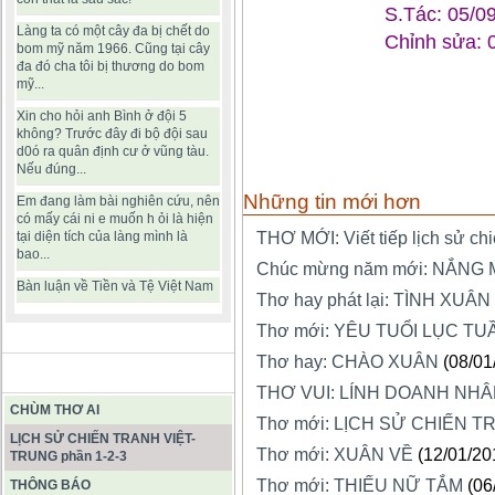
S.Tác: 05/0
Làng ta có một cây đa bị chết do
Chỉnh sửa: 
bom mỹ năm 1966. Cũng tại cây
đa đó cha tôi bị thương do bom
mỹ...
Xin cho hỏi anh Bình ở đội 5
không? Trước đây đi bộ đội sau
d0ó ra quân định cư ở vũng tàu.
Nếu đúng...
Những tin mới hơn
Em đang làm bài nghiên cứu, nên
có mấy cái ni e muốn h ỏi là hiện
tại diện tích của làng mình là
THƠ MỚI: Viết tiếp lịch sử chi
bao...
Chúc mừng năm mới: NẮNG 
Bàn luận về Tiền và Tệ Việt Nam
Thơ hay phát lại: TÌNH XUÂN
Thơ mới: YÊU TUỔI LỤC TU
Thơ hay: CHÀO XUÂN
(08/01
BÀI VIẾT HAY
THƠ VUI: LÍNH DOANH NH
CHÙM THƠ AI
Thơ mới: LỊCH SỬ CHIẾN T
LỊCH SỬ CHIẾN TRANH VIỆT-
Thơ mới: XUÂN VỀ
(12/01/20
TRUNG phần 1-2-3
Thơ mới: THIẾU NỮ TẮM
(06
THÔNG BÁO