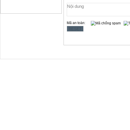
Mã an toàn:
Copyright © 2012 Làng Quy Hậu
Địa chỉ:354 Lê Hồng Phong, t.p Vũng Tàu
Website: www.langquyhau.com.vn
Email: langquyhauvungtau@gmail.com
Điện Thoại:02543859791