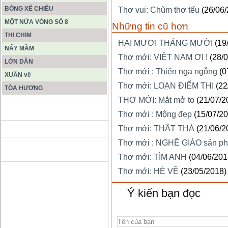
BÓNG XẾ CHIỀU
Thơ vui: Chùm thơ tếu
(26/06
MỘT NỬA VÒNG SỐ 8
Những tin cũ hơn
THI CHIM
HAI MƯƠI THÁNG MƯỜI
(19
NẨY MẦM
Thơ mới: VIỆT NAM ƠI !
(28/
LỚN DẦN
Thơ mới : Thiên nga ngỗng
(0
XUÂN về
Thơ mới: LOẠN ĐIỂM THI
(22
TỎA HƯƠNG
THƠ MỚI: Mắt mở to
(21/07/2
ĐỘNG PHONG NHA KẺ BÀNG
Thơ mới : Mộng đẹp
(15/07/2
Thơ mới: THẬT THÀ
(21/06/2
Thơ mới : NGHỀ GIÁO sản 
HANG SƠN ĐOÒNG MUÔN
MÀU
Thơ mới: TÌM ANH
(04/06/201
Thơ mới: HÈ VỀ
(23/05/2018)
Ý kiến bạn đọc