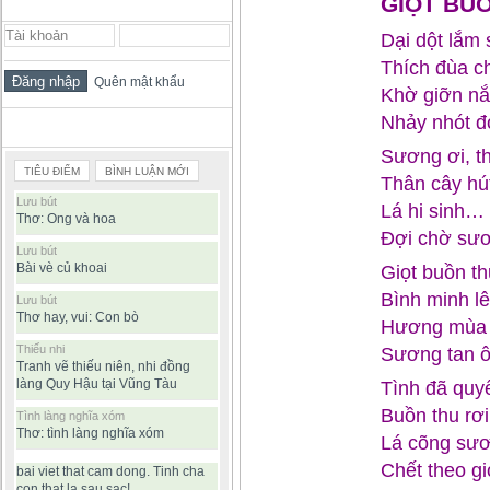
GIỌT BUỒ
ĐĂNG NHẬP THÀNH VIÊN
Dại dột lắm 
Thích đùa c
Quên mật khẩu
Khờ giỡn nắ
Nhảy nhót đ
BÀI VIẾT ĐƯỢC ĐỌC NHIỀU
Sương ơi, t
TIÊU ĐIỂM
BÌNH LUẬN MỚI
Thân cây hú
Lưu bút
Lá hi sinh…
Thơ: Ong và hoa
Đợi chờ sư
Lưu bút
Bài vè củ khoai
Giọt buồn t
Bình minh lê
Lưu bút
Thơ hay, vui: Con bò
Hương mùa 
Thiếu nhi
Sương tan ô
Tranh vẽ thiếu niên, nhi đồng
làng Quy Hậu tại Vũng Tàu
Tình đã quy
Buồn thu rơ
Tình làng nghĩa xóm
Thơ: tình làng nghĩa xóm
Lá cõng sư
Chết theo g
bai viet that cam dong. Tinh cha
con that la sau sac!