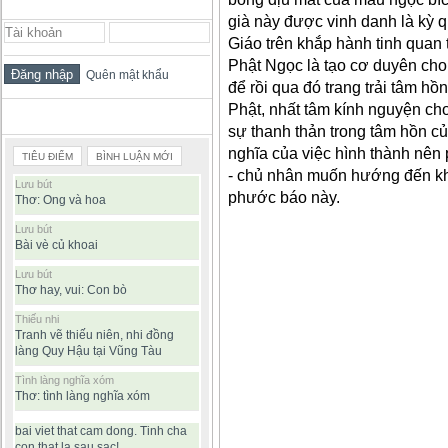
ĐĂNG NHẬP THÀNH VIÊN
già này được vinh danh là kỳ 
Giáo trên khắp hành tinh quan t
Phật Ngọc là tạo cơ duyên cho
Quên mật khẩu
để rồi qua đó trang trải tâm h
Phật, nhất tâm kính nguyện cho
BÀI VIẾT ĐƯỢC ĐỌC NHIỀU
sự thanh thản trong tâm hồn c
nghĩa của việc hình thành nên
TIÊU ĐIỂM
BÌNH LUẬN MỚI
- chủ nhân muốn hướng đến khi
Lưu bút
phước báo này.
Thơ: Ong và hoa
Lưu bút
Bài vè củ khoai
Lưu bút
Thơ hay, vui: Con bò
Thiếu nhi
Tranh vẽ thiếu niên, nhi đồng
làng Quy Hậu tại Vũng Tàu
Tình làng nghĩa xóm
Thơ: tình làng nghĩa xóm
bai viet that cam dong. Tinh cha
con that la sau sac!