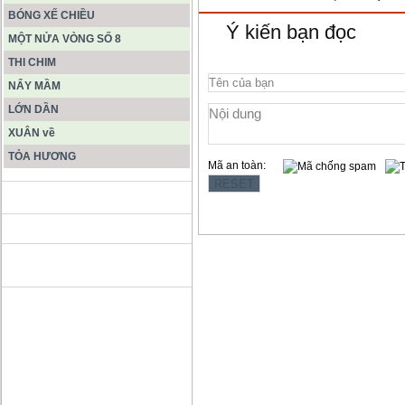
BÓNG XẾ CHIỀU
Ý kiến bạn đọc
MỘT NỬA VÒNG SỐ 8
THI CHIM
NẨY MẦM
LỚN DẦN
XUÂN về
TỎA HƯƠNG
Mã an toàn:
ĐỘNG PHONG NHA KẺ BÀNG
HANG SƠN ĐOÒNG MUÔN
MÀU