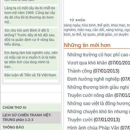
Làng ta có một cây đa bị chết do
bom mỹ năm 1966. Cũng tại cây
đa đó cha tôi bị thương do bom
TỪ KHÓA:
mỹ...
sáng ngày
,
hòa bình
,
thế giới
,
khai mạc
,
t
nghiêm
,
hiện nay
,
cân đối
,
sáng bóng
,
ng
Xin cho hỏi anh Bình ở đội 5
bích
,
tư thế
,
kỳ quan
,
phật giáo
,
cơ duyên
không? Trước đây đi bộ đội sau
d0ó ra quân định cư ở vũng tàu.
Những tin mới hơn
Nếu đúng...
Em đang làm bài nghiên cứu, nên
Những trường có học phí cao
có mấy cái ni e muốn h ỏi là hiện
tại diện tích của làng mình là
Vượt qua khó khăn
(07/01/201
bao...
Thành công
(07/01/2013)
Bàn luận về Tiền và Tệ Việt Nam
Định hướng nghề nghiệp
(07/
Những thương binh giàu nghị 
Truyện cười nông dân
(07/01/
BÀI VIẾT HAY
Những sao việt là đồng hươn
CHÙM THƠ AI
Những chuyện khó tin nhưng c
LỊCH SỬ CHIẾN TRANH VIỆT-
Truyện cười
(07/01/2013)
TRUNG phần 1-2-3
THÔNG BÁO
Hình ảnh chùa Pháp Vân
(07/