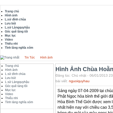
Trang chủ
Hình ảnh
L.sử đình chùa
Lưu bút
L.sử Làngquyhậu
Góc quê làng tôi
Mục lục
Video
Thiếu nhi
Tình làng nghĩa xóm
Tin Tức
Hình ảnh
Trang chủ
Hình Ảnh Chùa Hoằ
Hình ảnh
L.sử đình chùa
Đăng lúc: Chủ nhật - 06/01/2013 23
Lưu bút
bài viết:
nguoiquyhau
L.sử Làngquyhậu
Góc quê làng tôi
Mục lục
Sáng ngày 07-04-2009 tại chù
Video
Phật Ngọc hòa bình thế giới đ
Thiếu nhi
Hòa Bình Thế Giới được xem l
Tình làng nghĩa xóm
nhất hiện nay với chiều cao 3,
bóng dịu mát của màu ngọc bích