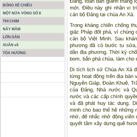
Đảng, toàn dân giành thắng l
BÓNG XẾ CHIỀU
mới. Điều này ghi nhận vị tr
MỘT NỬA VÒNG SỐ 8
cán bộ Đảng tại chùa An Xá.
THI CHIM
Trong kháng chiến chống th
NẨY MẦM
giặc Pháp đốt phá, vì chúng 
LỚN DẦN
cán bộ Việt Minh. Sau khán
phương đã có bước tu sửa, 
XUÂN về
dân địa phương. Thời kỳ ch
TỎA HƯƠNG
bom, bắn phá chùa, làm cho di
ĐỘNG PHONG NHA KẺ BÀNG
Di tích lịch sử Chùa An Xá đ
từng hoạt động trên địa bàn 
Nguyên Giáp, Đoàn Khuê, Tr
HANG SƠN ĐOÒNG MUÔN
của Đảng, Nhà nước và Q
MÀU
nước và các cấp chính quyền
và đã phát huy tác dụng. D
minh cho bao thế hệ những 
nhớ, để nhắc nhở động viên 
quyết tâm xây dựng quê hương