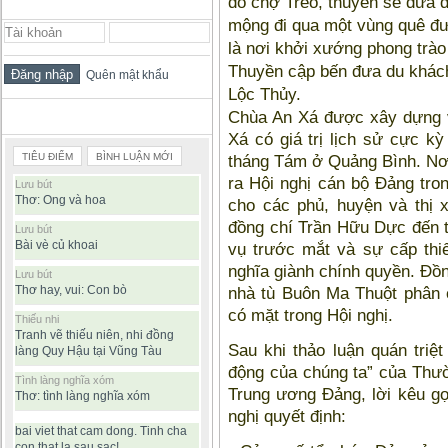
đò chợ Tréo, thuyền sẽ đưa 
ĐĂNG NHẬP THÀNH VIÊN
mộng đi qua một vùng quê đư
là nơi khởi xướng phong trào
Thuyền cập bến đưa du khách
Quên mật khẩu
Lộc Thủy.
Chùa An Xá được xây dựng v
BÀI VIẾT ĐƯỢC ĐỌC NHIỀU
Xá có giá trị lịch sử cực kỳ 
TIÊU ĐIỂM
BÌNH LUẬN MỚI
tháng Tám ở Quảng Bình. Nơi
ra Hội nghị cán bộ Đảng tron
Lưu bút
Thơ: Ong và hoa
cho các phủ, huyện và thị 
đồng chí Trần Hữu Dực đến t
Lưu bút
Bài vè củ khoai
vụ trước mắt và sự cấp thiế
nghĩa giành chính quyền. Đ
Lưu bút
Thơ hay, vui: Con bò
nhà tù Buôn Ma Thuột phân 
có mặt trong Hội nghị.
Thiếu nhi
Tranh vẽ thiếu niên, nhi đồng
Sau khi thảo luận quán triệ
làng Quy Hậu tại Vũng Tàu
động của chúng ta” của Thư
Tình làng nghĩa xóm
Trung ương Đảng, lời kêu gọ
Thơ: tình làng nghĩa xóm
nghị quyết định:
bai viet that cam dong. Tinh cha
con that la sau sac!