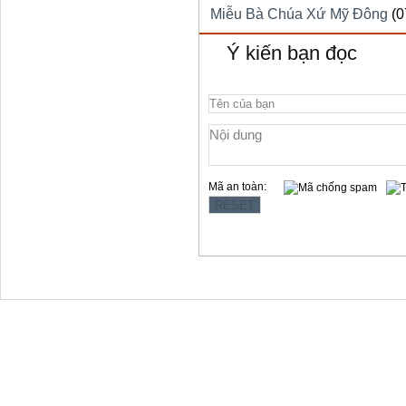
Miễu Bà Chúa Xứ Mỹ Đông
(0
Ý kiến bạn đọc
Mã an toàn:
Copyright © 2012 Làng Quy Hậu
Địa chỉ:354 Lê Hồng Phong, t.p Vũng Tàu
Website: www.langquyhau.com.vn
Email: langquyhauvungtau@gmail.com
Điện Thoại:02543859791