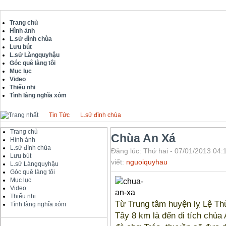
Trang chủ
Hình ảnh
L.sử đình chùa
Lưu bút
L.sử Làngquyhậu
Góc quê làng tôi
Mục lục
Video
Thiếu nhi
Tình làng nghĩa xóm
Tin Tức
L.sử đình chùa
Trang chủ
Chùa An Xá
Hình ảnh
L.sử đình chùa
Đăng lúc: Thứ hai - 07/01/2013 04:
Lưu bút
viết:
nguoiquyhau
L.sử Làngquyhậu
Góc quê làng tôi
Mục lục
Video
Thiếu nhi
Từ Trung tâm huyện lỵ Lệ Th
Tình làng nghĩa xóm
Tây 8 km là đến di tích chùa