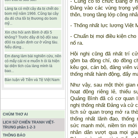
- Củng cố tổ chức Đảng ở n
Đảng vào các vùng trọng yế
Làng ta có một cây đa bị chết do
bom mỹ năm 1966. Cũng tại cây
thôn, trong tầng lớp công nhâ
đa đó cha tôi bị thương do bom
mỹ...
- Thống nhất lực lượng Việt M
Xin cho hỏi anh Bình ở đội 5
- Chuẩn bị mọi điều kiện cho
không? Trước đây đi bộ đội sau
nổ ra.
d0ó ra quân định cư ở vũng tàu.
Nếu đúng...
Hội nghị cũng đã nhất trí 
Em đang làm bài nghiên cứu, nên
gồm ba đồng chí, do đồng c
có mấy cái ni e muốn h ỏi là hiện
tại diện tích của làng mình là
kêu gọi, cán bộ, đảng viên và
bao...
thống nhất hành động, đẩy m
Bàn luận về Tiền và Tệ Việt Nam
Như vậy, sau một thời gian 
hoạt động riêng lẻ, thiếu 
Quảng Bình đã có cơ quan l
BÀI VIẾT HAY
nghị thống nhất Đảng và cử c
lịch sử quan trọng mở ra thờ
CHÙM THƠ AI
thống nhất lãnh đạo, thống 
LỊCH SỬ CHIẾN TRANH VIỆT-
sức mạnh mới, niềm tin mới 
TRUNG phần 1-2-3
nhân dân vượt qua mọi gia
THÔNG BÁO