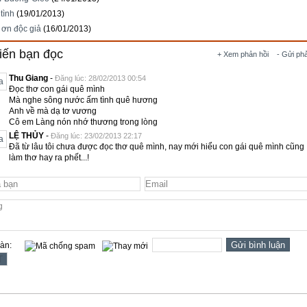
tình
(19/01/2013)
 ơn độc giả
(16/01/2013)
iến bạn đọc
+ Xem phản hồi
- Gửi ph
Thu Giang
-
Đăng lúc: 28/02/2013 00:54
Đọc thơ con gái quê mình
Mà nghe sông nước ấm tình quê hương
Anh về mà dạ tơ vương
Cô em Làng nón nhớ thương trong lòng
LỆ THỦY
-
Đăng lúc: 23/02/2013 22:17
Đã từ lâu tôi chưa được đọc thơ quê mình, nay mới hiểu con gái quê mình cũng
làm thơ hay ra phết...!
oàn: