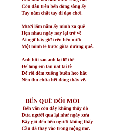
Còn đâu trên bến dòng sông ấy
Tay
nắm chặt tay đi dạo chơi.
Mười lăm năm ấy mình xa quê
Hẹn nhau ngày nay lại trở về
Ai ngỡ bây giờ trên bến nước
Một mình lẻ bước giữa đường quê.
Anh hỡi sao anh lại lỡ thề
Để lòng em tan nát tái tê
Để rồi đêm xuống buồn heo hắt
Nên thu chửa hết đông thấy về.
BẾN QUÊ ĐỔI MỚI
Bến vẫn còn đây không thấy đò
Đưa người qua lại như ngày xưa
Bây giờ đến bến người không thấy
Cầu đã thay vào trong mộng mơ.