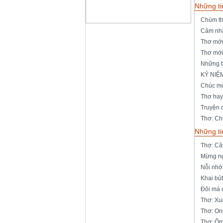
Những ti
Chùm t
Cảm nhậ
Thơ mới
Thơ mới
Những b
KỶ NIỆ
Chúc mừ
Thơ hay
Truyện 
Thơ: Ch
Những ti
Thơ: Câ
Mừng ng
Nỗi nhớ
Khai bút
Đôi má 
Thơ: Xu
Thơ: On
Thơ: Ô