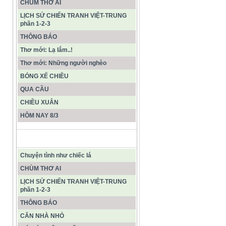
CHÙM THƠ AI
LỊCH SỬ CHIẾN TRANH VIỆT-TRUNG
phần 1-2-3
THÔNG BÁO
Thơ mới: Lạ lắm..!
Thơ mới: Những người nghèo
BÓNG XẾ CHIỀU
QUA CẦU
CHIỀU XUÂN
HÔM NAY 8/3
CÁC BÀI VIẾT MỚI NHẤT
Chuyện tình như chiếc lá
CHÙM THƠ AI
LỊCH SỬ CHIẾN TRANH VIỆT-TRUNG
phần 1-2-3
THÔNG BÁO
CĂN NHÀ NHỎ