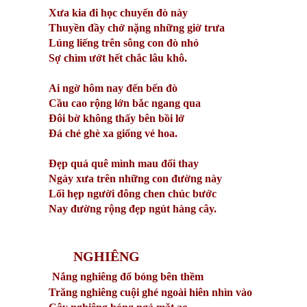
Xưa kia đi học chuyến đò này
Thuyền đầy chở nặng những giờ trưa
Lúng liếng trên sông con đò nhỏ
Sợ chìm ướt hết chắc lâu khô.
Ai ngờ hôm nay đến bến đò
Cầu cao rộng lớn bắc ngang qua
Đôi bờ không thấy bên bồi lở
Đá chẻ ghè xa giống vẻ hoa.
Đẹp quá quê mình mau đổi thay
Ngày xưa trên những con đường này
Lối hẹp người đông chen chúc bước
Nay đường rộng đẹp ngút hàng cây.
NGHIÊNG
Nắng nghiêng đổ bóng bên thềm
Trăng nghiêng cuội ghé ngoài hiên nhìn vào