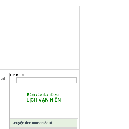
TÌM KIẾM
mail
Bấm vào đây để xem
LỊCH VẠN NIÊN
CÁC BÀI VIẾT TIÊU ĐIỂM
Chuyện tình như chiếc lá