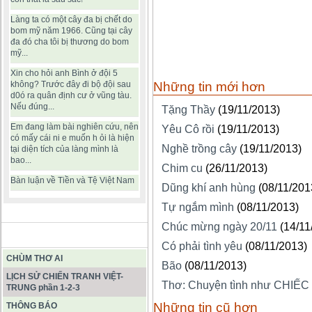
Làng ta có một cây đa bị chết do
bom mỹ năm 1966. Cũng tại cây
đa đó cha tôi bị thương do bom
mỹ...
Xin cho hỏi anh Bình ở đội 5
không? Trước đây đi bộ đội sau
Những tin mới hơn
d0ó ra quân định cư ở vũng tàu.
Nếu đúng...
Tặng Thầy
(19/11/2013)
Em đang làm bài nghiên cứu, nên
Yêu Cô rồi
(19/11/2013)
có mấy cái ni e muốn h ỏi là hiện
Nghề trồng cây
(19/11/2013)
tại diện tích của làng mình là
bao...
Chim cu
(26/11/2013)
Bàn luận về Tiền và Tệ Việt Nam
Dũng khí anh hùng
(08/11/201
Tự ngắm mình
(08/11/2013)
Chúc mừng ngày 20/11
(14/11
BÀI VIẾT HAY
Có phải tình yêu
(08/11/2013)
CHÙM THƠ AI
Bão
(08/11/2013)
LỊCH SỬ CHIẾN TRANH VIỆT-
Thơ: Chuyện tình như CHIẾC
TRUNG phần 1-2-3
Những tin cũ hơn
THÔNG BÁO