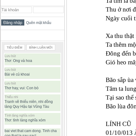
Ta tìm lá ba
ĐĂNG NHẬP THÀNH VIÊN
Thu ở nơi đ
Ngày cuối t
Quên mật khẩu
Xa thu thật
BÀI VIẾT ĐƯỢC ĐỌC NHIỀU
Ta thêm một
TIÊU ĐIỂM
BÌNH LUẬN MỚI
Đông đến bê
Lưu bút
Thơ: Ong và hoa
Gió heo mây
Lưu bút
Bài vè củ khoai
Bão sắp ùa 
Lưu bút
Tâm ta lung
Thơ hay, vui: Con bò
Tại sao thế
Thiếu nhi
Tranh vẽ thiếu niên, nhi đồng
Bão lùa đôn
làng Quy Hậu tại Vũng Tàu
Tình làng nghĩa xóm
Thơ: tình làng nghĩa xóm
LÍNH CŨ
bai viet that cam dong. Tinh cha
01/10/013
con that la sau sac!