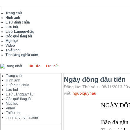
Trang chủ
Hình ảnh
L.sử đình chùa
Lưu bút
L.sử Làngquyhậu
Góc quê làng tôi
Mục lục
Video
Thiếu nhi
Tình làng nghĩa xóm
Tin Tức
Lưu bút
Trang chủ
Ngày đông đầu tiên
Hình ảnh
L.sử đình chùa
Đăng lúc: Thứ sáu - 08/11/2013 20:
Lưu bút
viết:
nguoiquyhau
L.sử Làngquyhậu
Góc quê làng tôi
Mục lục
NGÀY ĐÔ
Video
Thiếu nhi
Tình làng nghĩa xóm
Bão đả gần