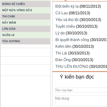
BÓNG XẾ CHIỀU
Đột biến kỳ lạ
(08/11/2013)
MỘT NỬA VÒNG SỐ 8
Cỏ Lau
(08/11/2013)
THI CHIM
Yêu và thú tội
(30/10/2013)
NẨY MẦM
Tuyệt chiêu
(30/10/2013)
LỚN DẦN
Lý do
(30/10/2013)
XUÂN về
Bí quyết thành công
(30/10/20
TỎA HƯƠNG
Kiếm tiền
(30/10/2013)
ĐỘNG PHONG NHA KẺ BÀNG
Thi Lái
(30/10/2013)
Đàn Ông
(30/10/2013)
THU LÊN ĐƯỜNG
(30/10/20
HANG SƠN ĐOÒNG MUÔN
MÀU
Ý kiến bạn đọc