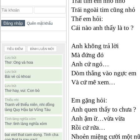
Trái tim em nho nhỏ
ĐĂNG NHẬP THÀNH VIÊN
Trái ngoài tim cũng nhỏ
Thế em hỏi:
Quên mật khẩu
Cái nào anh thấy là to ?
BÀI VIẾT ĐƯỢC ĐỌC NHIỀU
Anh không trả lời
TIÊU ĐIỂM
BÌNH LUẬN MỚI
Mà đứng đó
Lưu bút
Thơ: Ong và hoa
Anh cứ ngó…
Dòm thẳng vào ngực em
Lưu bút
Bài vè củ khoai
Và cứ mê xem…
Lưu bút
Thơ hay, vui: Con bò
Em gặng hỏi:
Thiếu nhi
Tranh vẽ thiếu niên, nhi đồng
Anh quen thấy to chưa ?
làng Quy Hậu tại Vũng Tàu
Anh ậm ừ…vừa vừa
Tình làng nghĩa xóm
Thơ: tình làng nghĩa xóm
Rồi cứ rứa…
bai viet that cam dong. Tinh cha
Nhoẻn miệng cười một nữ
con that la sau sac!