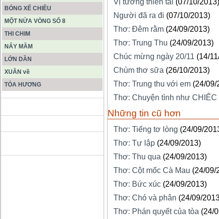
Vị tướng thiên tài
(07/10/2013
BÓNG XẾ CHIỀU
Người đã ra đi
(07/10/2013)
MỘT NỬA VÒNG SỐ 8
Thơ: Đêm rằm
(24/09/2013)
THI CHIM
Thơ: Trung Thu
(24/09/2013)
NẨY MẦM
Chúc mừng ngày 20/11
(14/11
LỚN DẦN
Chùm thơ sữa
(26/10/2013)
XUÂN về
Thơ: Trung thu với em
(24/09/
TỎA HƯƠNG
Thơ: Chuyện tình như CHIẾC
ĐỘNG PHONG NHA KẺ BÀNG
Những tin cũ hơn
Thơ: Tiếng tơ lòng
(24/09/201
HANG SƠN ĐOÒNG MUÔN
Thơ: Tự lập
(24/09/2013)
MÀU
Thơ: Thu qua
(24/09/2013)
Thơ: Cột mốc Cà Mau
(24/09/
Thơ: Bức xúc
(24/09/2013)
Thơ: Chó và phân
(24/09/2013
Thơ: Phán quyết của tòa
(24/