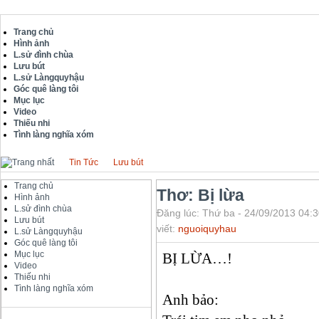
Trang chủ
Hình ảnh
L.sử đình chùa
Lưu bút
L.sử Làngquyhậu
Góc quê làng tôi
Mục lục
Video
Thiếu nhi
Tình làng nghĩa xóm
Tin Tức
Lưu bút
Trang chủ
Thơ: Bị lừa
Hình ảnh
L.sử đình chùa
Đăng lúc: Thứ ba - 24/09/2013 04:3
Lưu bút
viết:
nguoiquyhau
L.sử Làngquyhậu
Góc quê làng tôi
Mục lục
BỊ LỪA…!
Video
Thiếu nhi
Tình làng nghĩa xóm
Anh bảo: