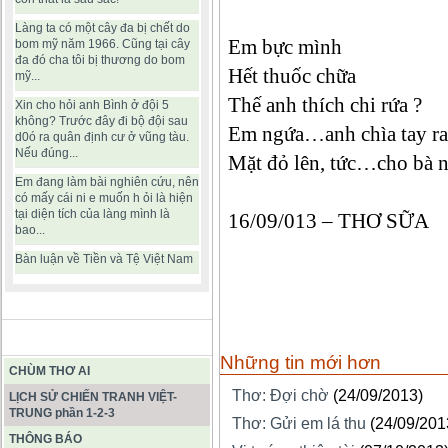
Làng ta có một cây đa bị chết do
Em bực mình
bom mỹ năm 1966. Cũng tại cây
đa đó cha tôi bị thương do bom
Hết thuốc chữa
mỹ...
Thế anh thích chi rứa ?
Xin cho hỏi anh Bình ở đội 5
không? Trước đây đi bộ đội sau
Em ngứa…anh chìa tay ra
d0ó ra quân định cư ở vũng tàu.
Nếu đúng...
Mặt đỏ lên, tức…cho bà n
Em đang làm bài nghiên cứu, nên
có mấy cái ni e muốn h ỏi là hiện
tại diện tích của làng mình là
16/09/013 – THƠ SỮA
bao...
Bàn luận về Tiền và Tệ Việt Nam
BÀI VIẾT HAY
Những tin mới hơn
CHÙM THƠ AI
Thơ: Đợi chờ
(24/09/2013)
LỊCH SỬ CHIẾN TRANH VIỆT-
TRUNG phần 1-2-3
Thơ: Gửi em lá thu
(24/09/201
THÔNG BÁO