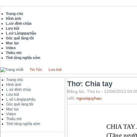
Trang chủ
Hình ảnh
L.sử đình chùa
Lưu bút
L.sử Làngquyhậu
Góc quê làng tôi
Mục lục
Video
Thiếu nhi
Tình làng nghĩa xóm
Tin Tức
Lưu bút
Trang chủ
Thơ: Chia tay
Hình ảnh
L.sử đình chùa
Đăng lúc: Thứ tư - 12/06/2013 04:0
Lưu bút
viết:
nguoiquyhau
L.sử Làngquyhậu
Góc quê làng tôi
Mục lục
Video
Thiếu nhi
Tình làng nghĩa xóm
CHIA TA
(Tặng ngườ