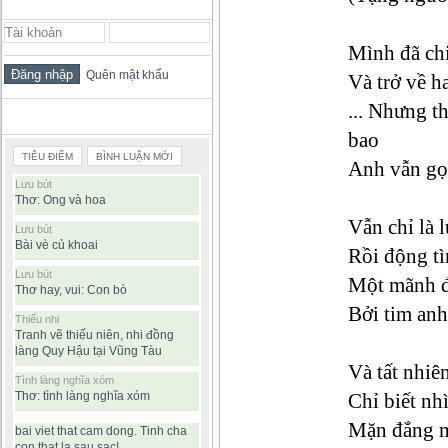
ĐĂNG NHẬP THÀNH VIÊN
Mình đã ch
Quên mật khẩu
Và trở về h
...
Nhưng th
BÀI VIẾT ĐƯỢC ĐỌC NHIỀU
bao
TIÊU ĐIỂM
BÌNH LUẬN MỚI
Anh vẫn g
Lưu bút
Thơ: Ong và hoa
Vẫn chỉ là 
Lưu bút
Bài vè củ khoai
Rồi động t
Lưu bút
Một mãnh đ
Thơ hay, vui: Con bò
Bởi tim anh
Thiếu nhi
Tranh vẽ thiếu niên, nhi đồng
làng Quy Hậu tại Vũng Tàu
Và tất nhiê
Tình làng nghĩa xóm
Thơ: tình làng nghĩa xóm
Chỉ biết nh
Mặn đắng m
bai viet that cam dong. Tinh cha
con that la sau sac!