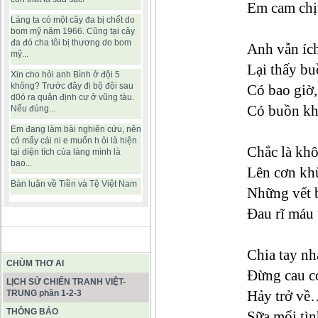
Em cam chịu
Làng ta có một cây đa bị chết do
bom mỹ năm 1966. Cũng tại cây
đa đó cha tôi bị thương do bom
Anh vẫn ích
mỹ...
Lại thấy b
Xin cho hỏi anh Bình ở đội 5
không? Trước đây đi bộ đội sau
Có bao giờ,
d0ó ra quân định cư ở vũng tàu.
Có buồn kh
Nếu đúng...
Em đang làm bài nghiên cứu, nên
có mấy cái ni e muốn h ỏi là hiện
Chắc là kh
tại diện tích của làng mình là
bao...
Lên cơn kh
Bàn luận về Tiền và Tệ Việt Nam
Những vết 
Đau rĩ máu 
BÀI VIẾT HAY
Chia tay n
CHÙM THƠ AI
Đừng cau c
LỊCH SỬ CHIẾN TRANH VIỆT-
Hảy trở về
TRUNG phần 1-2-3
THÔNG BÁO
Sữa mối tì