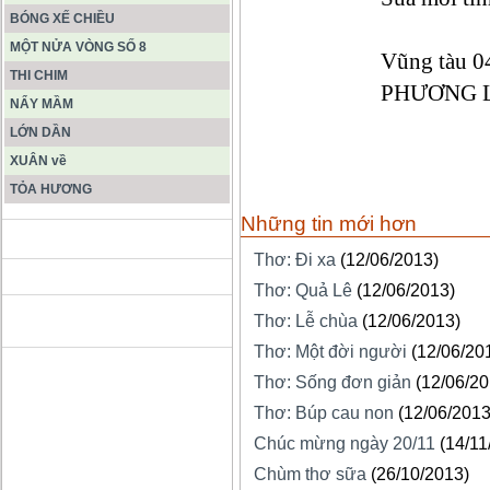
BÓNG XẾ CHIỀU
MỘT NỬA VÒNG SỐ 8
Vũng tàu 0
THI CHIM
PHƯƠNG 
NẨY MẦM
LỚN DẦN
XUÂN về
TỎA HƯƠNG
Những tin mới hơn
ĐỘNG PHONG NHA KẺ BÀNG
Thơ: Đi xa
(12/06/2013)
Thơ: Quả Lê
(12/06/2013)
HANG SƠN ĐOÒNG MUÔN
Thơ: Lễ chùa
(12/06/2013)
MÀU
Thơ: Một đời người
(12/06/20
Thơ: Sống đơn giản
(12/06/20
Thơ: Búp cau non
(12/06/2013
Chúc mừng ngày 20/11
(14/11
Chùm thơ sữa
(26/10/2013)