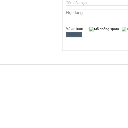
Mã an toàn:
Copyright © 2012 Làng Quy Hậu
Địa chỉ:354 Lê Hồng Phong, t.p Vũng Tàu
Website: www.langquyhau.com.vn
Email: langquyhauvungtau@gmail.com
Điện Thoại:02543859791