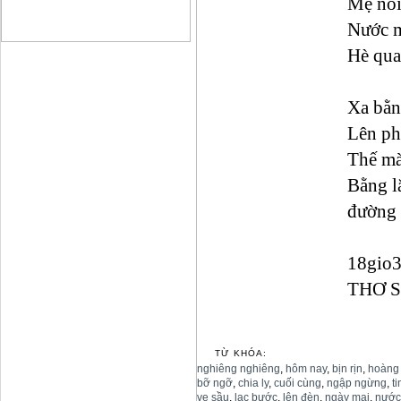
Mẹ nói
Nước m
Hè qua
Xa bằn
Lên ph
Thế m
Bằng l
đường 
18gio3
THƠ 
TỪ KHÓA:
nghiêng nghiêng
,
hôm nay
,
bịn rịn
,
hoàng
bỡ ngỡ
,
chia ly
,
cuối cùng
,
ngập ngừng
,
ti
ve sầu
,
lạc bước
,
lên đèn
,
ngày mai
,
nước