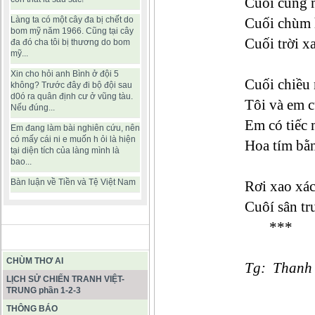
Cuối cùng m
Làng ta có một cây đa bị chết do
Cuối chùm h
bom mỹ năm 1966. Cũng tại cây
Cuối trời xa
đa đó cha tôi bị thương do bom
mỹ...
Xin cho hỏi anh Bình ở đội 5
Cuối chiều 
không? Trước đây đi bộ đội sau
d0ó ra quân định cư ở vũng tàu.
Tôi và em 
Nếu đúng...
Em có tiếc 
Em đang làm bài nghiên cứu, nên
có mấy cái ni e muốn h ỏi là hiện
Hoa tím bằng
tại diện tích của làng mình là
bao...
Bàn luận về Tiền và Tệ Việt Nam
Rơi xao xác 
Cuôí sân tr
***
BÀI VIẾT HAY
CHÙM THƠ AI
Tg: Thanh
LỊCH SỬ CHIẾN TRANH VIỆT-
TRUNG phần 1-2-3
THÔNG BÁO