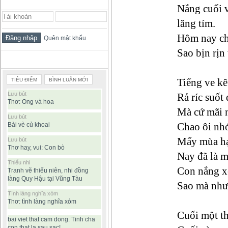
ĐĂNG NHẬP THÀNH VIÊN
Nắng cuối 
lăng tím.
Hôm nay ch
Quên mật khẩu
Sao bịn rịn
BÀI VIẾT ĐƯỢC ĐỌC NHIỀU
Tiếng ve kê
TIÊU ĐIỂM
BÌNH LUẬN MỚI
Lưu bút
Rả ríc suốt 
Thơ: Ong và hoa
Mà cứ mãi n
Lưu bút
Chao ôi nhớ
Bài vè củ khoai
Mấy mùa hạ 
Lưu bút
Thơ hay, vui: Con bò
Nay đã là m
Thiếu nhi
Con nắng x
Tranh vẽ thiếu niên, nhi đồng
làng Quy Hậu tại Vũng Tàu
Sao mà như
Tình làng nghĩa xóm
Thơ: tình làng nghĩa xóm
Cuối một th
bai viet that cam dong. Tinh cha
con that la sau sac!