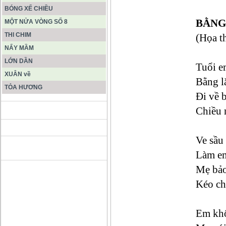
BÓNG XẾ CHIỀU
BẰNG
MỘT NỬA VÒNG SỐ 8
THI CHIM
(Họa t
NẨY MẦM
LỚN DẦN
Tuổi e
XUÂN về
Bằng l
TỎA HƯƠNG
Đi về 
Chiều 
ĐỘNG PHONG NHA KẺ BÀNG
Ve sầu
HANG SƠN ĐOÒNG MUÔN
MÀU
Làm em
Mẹ bảo
Kéo ch
Em kh