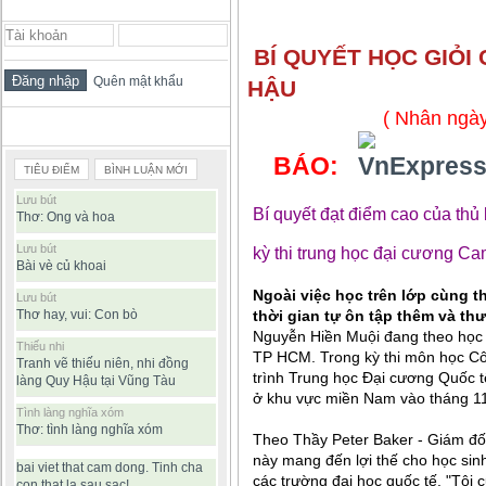
ĐĂNG NHẬP THÀNH VIÊN
BÍ QUYẾT HỌC GIỎI
Quên mật khẩu
HẬU
( Nhân ngày
BÀI VIẾT ĐƯỢC ĐỌC NHIỀU
BÁO:
TIÊU ĐIỂM
BÌNH LUẬN MỚI
Lưu bút
Bí quyết đạt điểm cao của thủ
Thơ: Ong và hoa
Lưu bút
kỳ thi trung học đại cương C
Bài vè củ khoai
Ngoài việc học trên lớp cùng t
Lưu bút
Thơ hay, vui: Con bò
thời gian tự ôn tập thêm và thư
Nguyễn Hiền Muội đang theo học 
Thiếu nhi
TP HCM. Trong kỳ thi môn học Cô
Tranh vẽ thiếu niên, nhi đồng
trình Trung học Đại cương Quốc 
làng Quy Hậu tại Vũng Tàu
ở khu vực miền Nam vào tháng 11
Tình làng nghĩa xóm
Thơ: tình làng nghĩa xóm
Theo Thầy Peter Baker - Giám đố
này mang đến lợi thế cho học sin
bai viet that cam dong. Tinh cha
các trường đại học quốc tế. "Tôi
con that la sau sac!