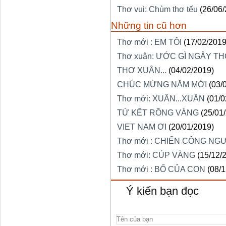
Thơ vui: Chùm thơ tếu
(26/06
Những tin cũ hơn
Thơ mới : EM TÔI
(17/02/2019
Thơ xuân: ƯỚC GÌ NGÂY T
THƠ XUÂN...
(04/02/2019)
CHÚC MỪNG NĂM MỚI
(03/
Thơ mới: XUÂN...XUÂN
(01/0
TỨ KẾT RỒNG VÀNG
(25/01
VIET NAM ƠI
(20/01/2019)
Thơ mới : CHIẾN CÔNG NGƯ
Thơ mới: CÚP VÀNG
(15/12/
Thơ mới : BỐ CỦA CON
(08/
Ý kiến bạn đọc