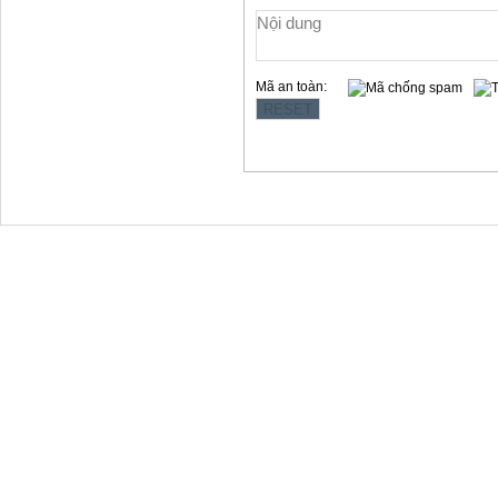
Mã an toàn:
Copyright © 2012 Làng Quy Hậu
Địa chỉ:354 Lê Hồng Phong, t.p Vũng Tàu
Website: www.langquyhau.com.vn
Email: langquyhauvungtau@gmail.com
Điện Thoại:02543859791