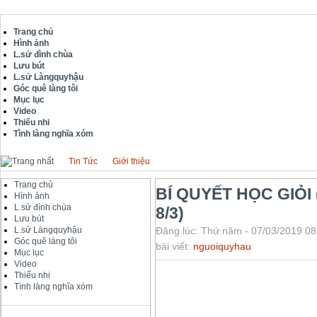
Trang chủ
Hình ảnh
L.sử đình chùa
Lưu bút
L.sử Làngquyhậu
Góc quê làng tôi
Mục lục
Video
Thiếu nhi
Tình làng nghĩa xóm
Tin Tức
Giới thiệu
Trang chủ
BÍ QUYẾT HỌC GIỎI 
Hình ảnh
L.sử đình chùa
8/3)
Lưu bút
L.sử Làngquyhậu
Đăng lúc: Thứ năm - 07/03/2019 08
Góc quê làng tôi
bài viết:
nguoiquyhau
Mục lục
Video
Thiếu nhi
Tình làng nghĩa xóm