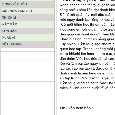
"Môi trường là yếu tố then chố
BÓNG XẾ CHIỀU
Ngoài thành tích tốt tại cuộc thi 
cũng nhiều năm liền đạt danh hiệu 
MỘT NỬA VÒNG SỐ 8
Để có kết quả này, mỗi đầu tuần,
THI CHIM
một ngày dành ba tiếng tự học và 
"Cứ một tiếng học thì em dành 15 
NẨY MẦM
Học xong em cũng dành thời gian 
LỚN DẦN
đều giữa các hoạt động", Hiền Muộ
XUÂN về
Theo nữ sinh, nhờ cân bằng giữa 
Tuy nhiên, Hiền Muội tạo cho mình 
TỎA HƯƠNG
quen học tập. Trong khoảng thời g
chưa hiểuthì lên Internet tra cứu
ĐỘNG PHONG NHA KẺ BÀNG
dẫn thêm.Việc học đều tất cả các
lớp và làm bài tập ngay khi về n
lập tức vào bài tập và được ôn đi 
đình chính là nền tảng để em luô
HANG SƠN ĐOÒNG MUÔN
MÀU
sự tập trung. Môi trường là yếu tố
Hiền Muội dự định sẽ thi vào Đại
thích là kinh doanh quốc tế và tiếp
Tranh
Link vào xem báo
: