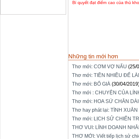
Bí quyết đạt điểm cao của thủ kh
Những tin mới hơn
Thơ mới: CƠM VỢ NẤU
(25/
Thơ mới: TIỀN NHIỀU ĐỂ LÀ
Thơ mới: BỐ GIÀ
(30/04/2019
Thơ mới : CHUYỆN CỦA LÍ
Thơ mới: HOA SỨ CHÂN DÀI
Thơ hay phát lại: TÌNH XUÂN
Thơ mới: LỊCH SỬ CHIẾN T
THƠ VUI: LÍNH DOANH NH
THƠ MỚI: Viết tiếp lịch sử chi