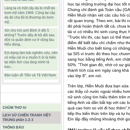
học tại những trường đại học tốt 
Làng ta có một cây đa bị chết do
Chứng chỉ đánh giá Toàn cầu (GAC
bom mỹ năm 1966. Cũng tại cây
Hiền Muội nhận xét các câu hỏi củ
đa đó cha tôi bị thương do bom
rất quan trọng. Theo em, bài thi c
mỹ...
đó phải hoàn thành tất cả, chưa k
Xin cho hỏi anh Bình ở đội 5
tải vì có nhiều thí sinh cùng thực 
không? Trước đây đi bộ đội sau
"Trước khi thi, các bạn có thể th
d0ó ra quân định cư ở vũng tàu.
điểm để biết tiêu chí chấm như th
Nếu đúng...
Hiền Muội cho biết từng có những
Em đang làm bài nghiên cứu, nên
tại SIS vì trước đó theo học chươ
có mấy cái ni e muốn h ỏi là hiện
sang học bằng tiếng Anh, em chật
tại diện tích của làng mình là
50%. "Thời gian đó, nhờ có sự gi
bao...
thành tích của em ngày càng khá h
Bàn luận về Tiền và Tệ Việt Nam
vào lớp 8", em nói.
Trên lớp, Hiền Muội đưa bạn sửa lỗ
các thầy cô nước ngoài nhiều hơn,
nữ sinh cũng tìm hiểu thêm trên 
BÀI VIẾT HAY
tiếng Anh và dần bắt kịp với các 
CHÙM THƠ AI
quả cao hơn so với đi học thêm",
tiếp thu kiến thức trên lớp và tự
LỊCH SỬ CHIẾN TRANH VIỆT-
Em lấp đầy những khoảng thời gia
TRUNG phần 1-2-3
THÔNG BÁO