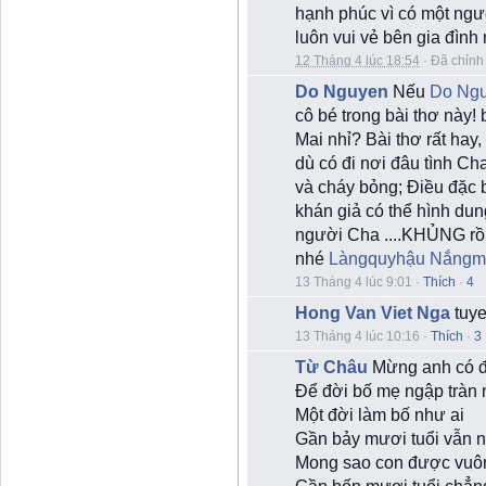
hạnh phúc vì có một ngườ
luôn vui vẻ bên gia đình
12 Tháng 4 lúc 18:54
·
Đã chỉnh
Do Nguyen
Nếu
Do Ng
cô bé trong bài thơ này!
Mai nhỉ? Bài thơ rất hay,
dù có đi nơi đâu tình Ch
và cháy bỏng; Điều
đặc b
khán giả có thể hình du
người Cha ....KHỦNG rồ
nhé
Làngquyhậu Nắngm
13 Tháng 4 lúc 9:01
·
Thích
·
4
Hong Van Viet Nga
tuye
13 Tháng 4 lúc 10:16
·
Thích
·
3
Từ Châu
Mừng anh có
Để đời bố mẹ ngập tràn
Một đời làm bố như ai
Gần bảy mươi tuổi vẫn 
Mong sao con được vuôn