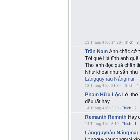
13 Tháng 4 lúc 14:36
·
Thích
·
3
Trần Nam
Anh chắc cở t
Tôi quê Hà tĩnh anh quê
Thơ anh đọc quá chân tì
Như khoai như sắn như 
Làngquyhậu Nắngmai
13 Tháng 4 lúc 21:34
·
Thích
·
4
Phạm Hữu Lộc
Lời thơ
đều rất hay.
14 Tháng 4 lúc 3:23
·
Thích
·
2
Remanth Remnth
Hay q
14 Tháng 4 lúc 8:19
·
Thích
·
1
Làngquyhậu Nắngmai
Langquyhaunangmai xin 