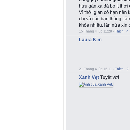
hửu gần xa đã bỏ ít thời 
Vì thời gian có hạn nên 
chị và các bạn thông cảm
khỏe nhiều, lần nửa xin
15 Tháng 4 lúc 11:28
·
Thích
·
4
Laura Kim
21 Tháng 4 lúc 16:11
·
Thích
·
2
B
Xanh Vẹt
Tuyệt vời
i
ể
u
t
ư
ợ
n
g
c
ả