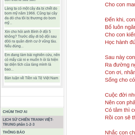
Cho con mau
Làng ta có một cây đa bị chết do
bom mỹ năm 1966. Cũng tại cây
đa đó cha tôi bị thương do bom
Đến khi, con
mỹ...
Bố luôn ngă
Xin cho hỏi anh Bình ở đội 5
Cho con kiế
không? Trước đây đi bộ đội sau
Học hành đ
d0ó ra quân định cư ở vũng tàu.
Nếu đúng...
Em đang làm bài nghiên cứu, nên
Sau này con
có mấy cái ni e muốn h ỏi là hiện
Ra đường ng
tại diện tích của làng mình là
bao...
Con ơi, nhân
Bàn luận về Tiền và Tệ Việt Nam
Sống cho có 
Cuộc đời nh
Nên con phả
BÀI VIẾT HAY
Có tâm thì 
CHÙM THƠ AI
Rồi con sẽ 
LỊCH SỬ CHIẾN TRANH VIỆT-
TRUNG phần 1-2-3
Nhắc con ch
THÔNG BÁO