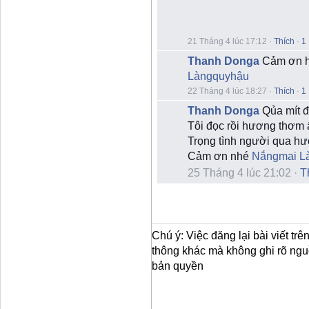
m
x
ú
c
21 Tháng 4 lúc 17:12
·
Thích
·
1
h
Thanh Donga
Cảm ơn h
e
a
Làngquyhậu
r
22 Tháng 4 lúc 18:27
·
Thích
·
1
t
Thanh Donga
Qủa mít đ
Tôi đọc rồi hương thơm 
Trọng tình người qua hư
Cảm ơn nhé
Nắngmai L
25 Tháng 4 lúc 21:02
·
T
Chú ý: Việc đăng lại bài viết tr
thông khác mà không ghi rõ ngu
bản quyền