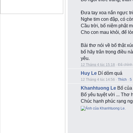
Đưa tay xoa nắn ngực tr
Nghe tim con đập, có cò
Cầu trời, bố niệm phật
Cho con mau khỏi, để lò
Bài thơ nói về bố thật x
bố hãy trân trọng điều nà
yêu.
12 Tháng 4 lúc 15:18
·
Đã chỉnh
Huy Le
Dí dỏm quá
12 Tháng 4 lúc 14:56
·
Thích
·
5
Khanhtuong Le
Bố của
Bố yêu tuyệt vời ... T
Chúc hạnh phúc rạng ng