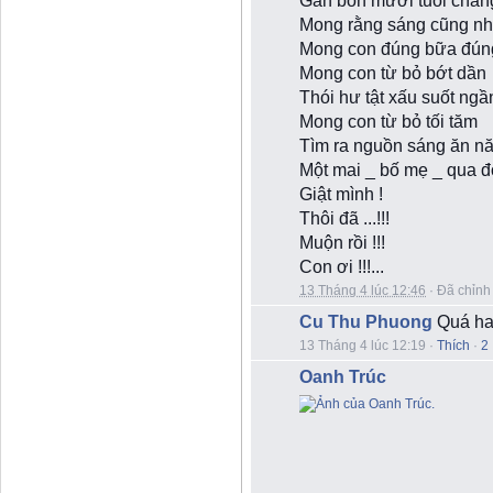
Gần bốn mươi tuổi chẳn
Mong rằng sáng cũng n
Mong con đúng bữa đúng
Mong con từ bỏ bớt dần
Thói hư tật xấu suốt ng
Mong con từ bỏ tối tăm
Tìm ra nguồn sáng ăn năn
Một mai _ bố mẹ _ qua đ
Giật mình !
Thôi đã ...!!!
Muộn rồi !!!
Con ơi !!!...
13 Tháng 4 lúc 12:46
·
Đã chỉnh
Cu Thu Phuong
Quá ha
13 Tháng 4 lúc 12:19
·
Thích
·
2
Oanh Trúc