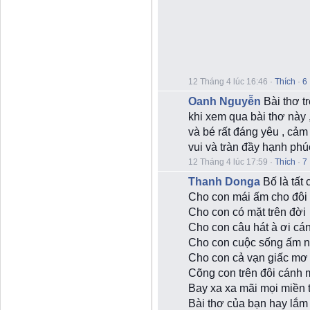
12 Tháng 4 lúc 16:46
·
Thích
·
6
Oanh Nguyễn
Bài thơ tr
khi xem qua bài thơ này , b
và bé rất đáng yêu , cả
vui và tràn đầy hạnh phu
12 Tháng 4 lúc 17:59
·
Thích
·
7
Thanh Donga
Bố là tất 
Cho con mái ấm cho đôi 
Cho con có mặt trên đời
Cho con câu hát à ơi cá
Cho con cuộc sống ấm 
Cho con cả vạn giấc m
Cõng con trên đôi cánh
Bay xa xa mãi mọi miền 
Bài thơ của bạn hay lắ