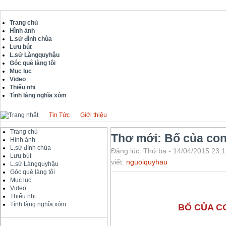
Trang chủ
Hình ảnh
L.sử đình chùa
Lưu bút
L.sử Làngquyhậu
Góc quê làng tôi
Mục lục
Video
Thiếu nhi
Tình làng nghĩa xóm
Tin Tức
Giới thiệu
Trang chủ
Thơ mới: Bố của co
Hình ảnh
L.sử đình chùa
Đăng lúc: Thứ ba - 14/04/2015 23:1
Lưu bút
viết:
nguoiquyhau
L.sử Làngquyhậu
Góc quê làng tôi
Mục lục
Video
Thiếu nhi
Tình làng nghĩa xóm
BỐ CỦA C