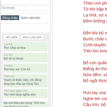
ĐĂNG NHẬP THÀNH VIÊN
Theo con ph
Từ khi bập 
Lạ nhà, sợ 
Quên mật khẩu
Đêm không c
BÀI VIẾT ĐƯỢC ĐỌC NHIỀU
Đến khi bỏ 
TIÊU ĐIỂM
BÌNH LUẬN MỚI
Bước chân c
Cười duyên…
Lưu bút
Thơ: Ong và hoa
Trèo leo lư
Lưu bút
Bài vè củ khoai
Bố con quấn 
Lưu bút
Biếng ăn thí
Thơ hay, vui: Con bò
Nửa đêm, s
Thiếu nhi
Bố ngồi thức
Tranh vẽ thiếu niên, nhi đồng
làng Quy Hậu tại Vũng Tàu
Tình làng nghĩa xóm
Run tay xoa
Thơ: tình làng nghĩa xóm
Nghe tim co
bai viet that cam dong. Tinh cha
Cầu trời, b
con that la sau sac!