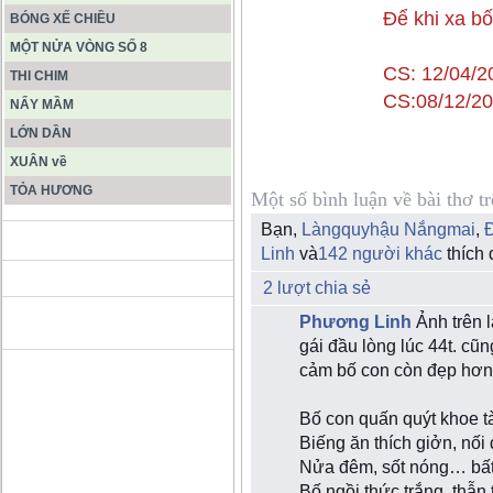
Để khi xa b
BÓNG XẾ CHIỀU
MỘT NỬA VÒNG SỐ 8
CS: 12/04/2
THI CHIM
CS:08/12/20
NẨY MẦM
LỚN DẦN
XUÂN về
TỎA HƯƠNG
Một số bình luận về bài thơ t
Bạn,
Làngquyhậu Nắngmai
,
ĐỘNG PHONG NHA KẺ BÀNG
Linh
và
142 người khác
thích 
2 lượt chia sẻ
HANG SƠN ĐOÒNG MUÔN
Phương Linh
Ảnh trên 
MÀU
gái đầu lòng lúc 44t. cũ
cảm bố con còn đẹp hơn 
Bố con quấn quýt khoe t
Biếng ăn thích giởn, nối 
Nửa đêm, sốt nóng… bấ
Bố ngồi thức trắng, thẫn