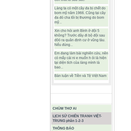
Làng ta có một cây đa bị chết do
bom mỹ năm 1966. Cũng tại cây
đa đó cha tôi bị thương do bom
mỹ...
Xin cho hỏi anh Bình ở đội 5
không? Trước đây đi bộ đội sau
d0ó ra quân định cư ở vũng tàu.
Nếu đúng...
Em đang làm bài nghiên cứu, nên
có mấy cái ni e muốn h ỏi là hiện
tại diện tích của làng mình là
bao...
Bàn luận về Tiền và Tệ Việt Nam
BÀI VIẾT HAY
CHÙM THƠ AI
LỊCH SỬ CHIẾN TRANH VIỆT-
TRUNG phần 1-2-3
THÔNG BÁO