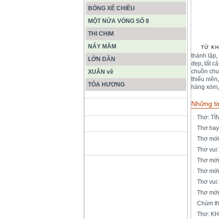
BÓNG XẾ CHIỀU
MỘT NỬA VÒNG SỐ 8
THI CHIM
NẨY MẦM
TỪ KH
thành lập
,
LỚN DẦN
đẹp
,
tất cả
chuồn ch
XUÂN về
thiếu niên
TỎA HƯƠNG
hàng xóm
Những ti
ĐỘNG PHONG NHA KẺ BÀNG
Thơ: T
Thơ hay
Thơ mớ
HANG SƠN ĐOÒNG MUÔN
MÀU
Thơ vui
Thơ mớ
Thơ mớ
Thơ vui
Thơ mớ
Chùm t
Thơ: K