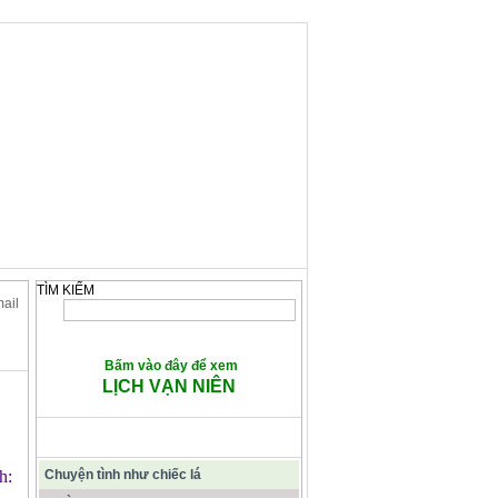
TÌM KIẾM
mail
Bấm vào đây để xem
LỊCH VẠN NIÊN
CÁC BÀI VIẾT TIÊU ĐIỂM
h:
Chuyện tình như chiếc lá