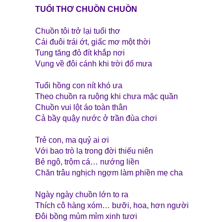
TUỔI THƠ CHUỒN CHUỒN
Chuồn tôi trở lại tuổi thơ
Cái đuôi trái ớt, giấc mơ một thời
Tung tăng đỏ đít khắp nơi
Vụng về đôi cánh khi trời đổ mưa
Tuổi hồng con nít khó ưa
Theo chuồn ra ruộng khi chưa mặc quần
Chuồn vui lột áo toàn thân
Cả bầy quậy nước ở trần đùa chơi
Trẻ con, ma quỷ ai ơi
Với bao trò lạ trong đời thiếu niên
Bẻ ngô, trộm cá… nướng liền
Chăn trâu nghịch ngợm làm phiền mẹ cha
Ngày ngày chuồn lớn to ra
Thích cô hàng xóm… bưỡi, hoa, hơn người
Đôi bồng mủm mỉm xinh tươi