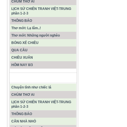
CHÙM THƠ AI
LỊCH SỬ CHIẾN TRANH VIỆT-TRUNG
phần 1-2-3
THÔNG BÁO
Thơ mới: Lạ lắm..!
Thơ mới: Những người nghèo
BÓNG XẾ CHIỀU
QUA CẦU
CHIỀU XUÂN
HÔM NAY 8/3
CÁC BÀI VIẾT MỚI NHẤT
Chuyện tình như chiếc lá
CHÙM THƠ AI
LỊCH SỬ CHIẾN TRANH VIỆT-TRUNG
phần 1-2-3
THÔNG BÁO
CĂN NHÀ NHỎ