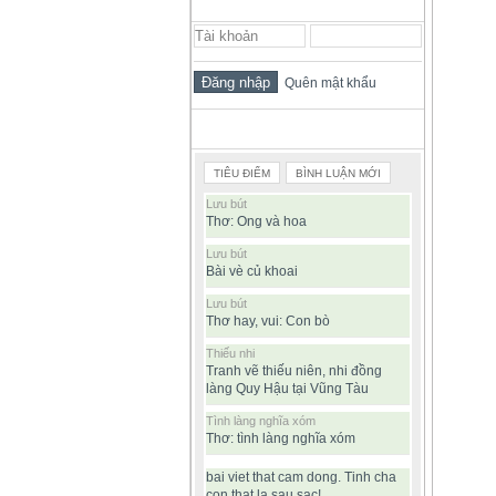
ĐĂNG NHẬP THÀNH VIÊN
Quên mật khẩu
BÀI VIẾT ĐƯỢC ĐỌC NHIỀU
TIÊU ĐIỂM
BÌNH LUẬN MỚI
Lưu bút
Thơ: Ong và hoa
Lưu bút
Bài vè củ khoai
Lưu bút
Thơ hay, vui: Con bò
Thiếu nhi
Tranh vẽ thiếu niên, nhi đồng
làng Quy Hậu tại Vũng Tàu
Tình làng nghĩa xóm
Thơ: tình làng nghĩa xóm
bai viet that cam dong. Tinh cha
con that la sau sac!