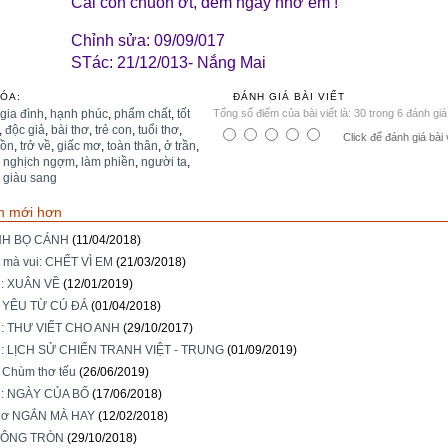
Cái con chuồn ớt, đêm ngày nhớ em !
Chỉnh sửa: 09/09/017
STác: 21/12/013- Nắng Mai
ÓA:
ĐÁNH GIÁ BÀI VIẾT
gia đình
,
hạnh phúc
,
phẩm chất
,
tốt
Tổng số điểm của bài viết là: 30 trong 6 đánh giá
,
độc giả
,
bài thơ
,
trẻ con
,
tuổi thơ
,
Click để đánh giá bài 
uồn
,
trở về
,
giấc mơ
,
toàn thân
,
ở trần
,
,
nghịch ngợm
,
làm phiền
,
người ta
,
,
giàu sang
n mới hơn
ÌNH BỌ CÁNH
(11/04/2018)
 mà vui: CHẾT VÌ EM
(21/03/2018)
i: XUÂN VỀ
(12/01/2019)
: YÊU TỪ CÚ ĐÁ
(01/04/2018)
i: THƯ VIẾT CHO ANH
(29/10/2017)
i: LỊCH SỬ CHIẾN TRANH VIỆT - TRUNG
(01/09/2019)
: Chùm thơ tếu
(26/06/2019)
i: NGÀY CỦA BỐ
(17/06/2018)
hơ NGẮN MÀ HAY
(12/02/2018)
HÔNG TRÒN
(29/10/2018)