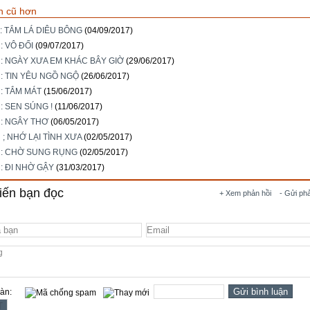
n cũ hơn
h: TẮM LÁ DIÊU BÔNG
(04/09/2017)
: VÔ ĐỐI
(09/07/2017)
i: NGÀY XƯA EM KHÁC BÂY GIỜ
(29/06/2017)
i: TIN YÊU NGỒ NGỘ
(26/06/2017)
i: TẮM MÁT
(15/06/2017)
: SEN SÚNG !
(11/06/2017)
i: NGÂY THƠ
(06/05/2017)
 ; NHỚ LẠI TÌNH XƯA
(02/05/2017)
i: CHỜ SUNG RỤNG
(02/05/2017)
i: ĐI NHỜ GẬY
(31/03/2017)
iến bạn đọc
+ Xem phản hồi
- Gửi ph
oàn: