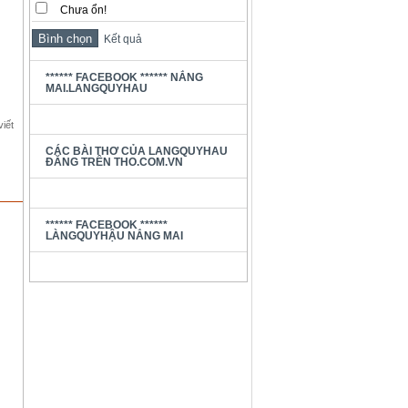
Chưa ổn!
Kết quả
****** FACEBOOK ****** NẮNG
MAI.LANGQUYHAU
viết
CÁC BÀI THƠ CỦA LANGQUYHAU
ĐĂNG TRÊN THO.COM.VN
****** FACEBOOK ******
LÀNGQUYHẬU NẮNG MAI