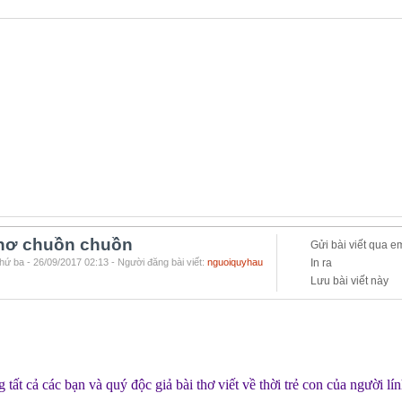
thơ chuồn chuồn
Gửi bài viết qua e
hứ ba - 26/09/2017 02:13 - Người đăng bài viết:
nguoiquyhau
In ra
Lưu bài viết này
 tất cả các bạn và quý độc giả bài thơ viết về thời trẻ con của người lín