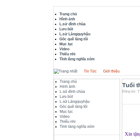
Trang chủ
Hình ảnh
L.sử đình chùa
Lưu bút
L.sử Làngquyhậu
Góc quê làng tôi
Mục lục
Video
Thiếu nhi
Tình làng nghĩa xóm
Tin Tức
Giới thiệu
Trang chủ
Tuổi 
Hình ảnh
L.sử đình chùa
Đăng lúc: T
Lưu bút
L.sử Làngquyhậu
Góc quê làng tôi
Mục lục
Video
Thiếu nhi
Tình làng nghĩa xóm
Xin tặng