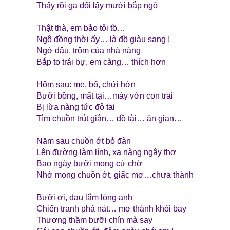
Thấy rồi gạ đổi lấy mười bắp ngô
Thật thà, em bảo tôi tồ…
Ngô đồng thời ấy… là đồ giàu sang !
Ngờ đâu, trộm của nhà nàng
Bắp to trái bự, em càng… thích hơn
Hôm sau: mẹ, bố, chửi hờn
Bưỡi bồng, mất tại…mày vờn con trai
Bị lừa nàng tức đỏ tai
Tìm chuồn trút giận… đồ tài… ăn gian…
Năm sau chuồn ớt bỏ đàn
Lên đường làm lính, xa nàng ngây thơ
Bao ngày bưỡi mọng cứ chờ
Nhớ mong chuồn ớt, giấc mơ…chưa thành
Bưỡi ơi, đau lắm lòng anh
Chiến tranh phá nát… mơ thành khói bay
Thương thầm bưỡi chín mà say