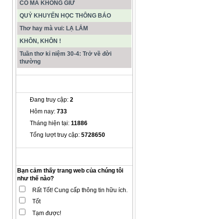
CÓ MÀ KHÔNG GIỮ
QUỶ KHUYẾN HỌC THÔNG BÁO
Thơ hay mà vui: LẠ LẮM
KHÔN, KHÔN !
Tuần thơ kỉ niệm 30-4: Trở về đời
thường
THỐNG KÊ
Đang truy cập:
2
Hôm nay:
733
Tháng hiện tại:
11886
Tổng lượt truy cập:
5728650
THĂM DÒ Ý KIẾN
Bạn cảm thấy trang web của chúng tôi
như thế nào?
Rất Tốt! Cung cấp thông tin hữu ích.
Tốt
Tạm được!