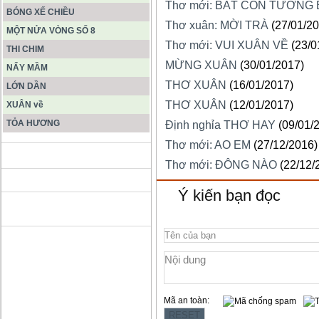
Thơ mới: BẮT CON TƯỠNG
BÓNG XẾ CHIỀU
Thơ xuân: MỜI TRÀ
(27/01/2
MỘT NỬA VÒNG SỐ 8
Thơ mới: VUI XUÂN VỀ
(23/0
THI CHIM
MỪNG XUÂN
(30/01/2017)
NẨY MẦM
THƠ XUÂN
(16/01/2017)
LỚN DẦN
THƠ XUÂN
(12/01/2017)
XUÂN về
TỎA HƯƠNG
Định nghỉa THƠ HAY
(09/01/
Thơ mới: AO EM
(27/12/2016)
ĐỘNG PHONG NHA KẺ BÀNG
Thơ mới: ĐÔNG NÀO
(22/12/
Ý kiến bạn đọc
HANG SƠN ĐOÒNG MUÔN
MÀU
Mã an toàn: