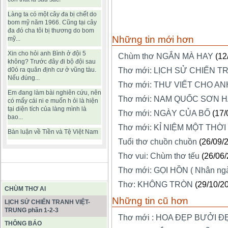
Làng ta có một cây đa bị chết do
bom mỹ năm 1966. Cũng tại cây
đa đó cha tôi bị thương do bom
Những tin mới hơn
mỹ...
Xin cho hỏi anh Bình ở đội 5
Chùm thơ NGẮN MÀ HAY
(12
không? Trước đây đi bộ đội sau
d0ó ra quân định cư ở vũng tàu.
Thơ mới: LỊCH SỬ CHIẾN T
Nếu đúng...
Thơ mới: THƯ VIẾT CHO AN
Em đang làm bài nghiên cứu, nên
Thơ mới: NAM QUỐC SƠN 
có mấy cái ni e muốn h ỏi là hiện
tại diện tích của làng mình là
Thơ mới: NGÀY CỦA BỐ
(17/
bao...
Thơ mới: KỈ NIỆM MỘT THỜI
Bàn luận về Tiền và Tệ Việt Nam
Tuổi thơ chuồn chuồn
(26/09/
Thơ vui: Chùm thơ tếu
(26/06
Thơ mới: GỌI HỒN ( Nhân ng
BÀI VIẾT HAY
Thơ: KHÔNG TRÒN
(29/10/2
CHÙM THƠ AI
Những tin cũ hơn
LỊCH SỬ CHIẾN TRANH VIỆT-
TRUNG phần 1-2-3
Thơ mới : HOA ĐẸP BƯỞI Đ
THÔNG BÁO