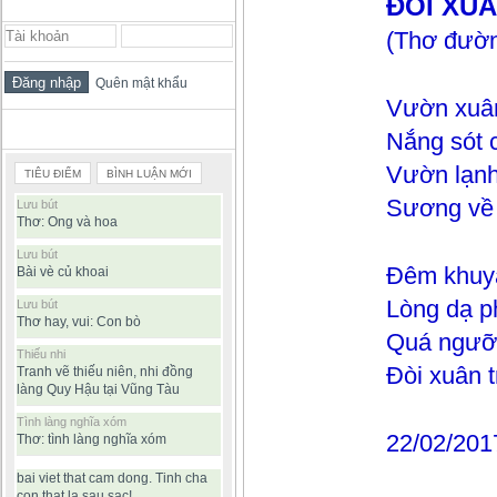
ĐÒI XU
ĐĂNG NHẬP THÀNH VIÊN
(Thơ đườn
Quên mật khẩu
Vườn xuân
BÀI VIẾT ĐƯỢC ĐỌC NHIỀU
Nắng sót 
Vườn lạnh 
TIÊU ĐIỂM
BÌNH LUẬN MỚI
Sương về 
Lưu bút
Thơ: Ong và hoa
Lưu bút
Đêm khuya
Bài vè củ khoai
Lòng dạ p
Lưu bút
Thơ hay, vui: Con bò
Quá ngưỡn
Thiếu nhi
Đòi xuân 
Tranh vẽ thiếu niên, nhi đồng
làng Quy Hậu tại Vũng Tàu
Tình làng nghĩa xóm
22/02/201
Thơ: tình làng nghĩa xóm
bai viet that cam dong. Tinh cha
con that la sau sac!