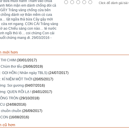
như dưa muối hành Thấm vào chua
Click để đánh giá bài 
 anh Món mặn em dành chống đói cả
GẬY Trăng vàng chống cửa bên
chồng đánh vợ thân mềm cò cưa
a… lật ngữa thả bừa Cây gậy mới
 cửa rơi ngang. CON CÁI Trăng vàng
” bờ ao Chiếu sáng con nào… té nước
Anh ngồi thò lỏ… coi chừng Con cái
uốt chửng mang đi. 29/03/2016 -
n mới hơn
: THI CHIM
(30/01/2017)
: Chùm thơ tếu
(26/06/2019)
: GỌI HỒN ( Nhân ngày TBLS)
(24/07/2017)
: KỈ NIỆM MỘT THỜI
(20/05/2017)
ng: Soi gương
(04/07/2016)
ng: QUEN RỒI LẠ !
(04/01/2017)
HÔNG TRÒN
(29/10/2018)
 CU
(24/08/2016)
ơ chuồn chuồn
(26/09/2017)
ố CON
(16/08/2016)
n cũ hơn