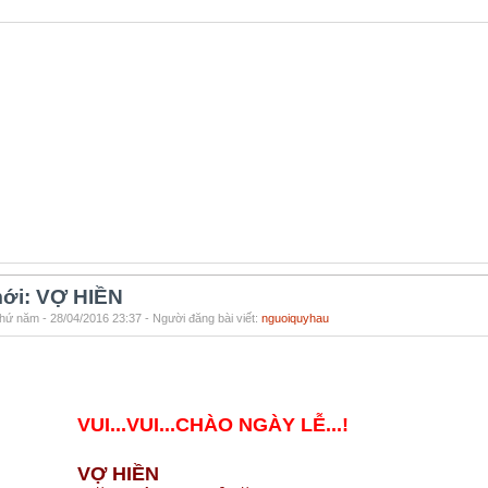
ới: VỢ HIỀN
hứ năm - 28/04/2016 23:37 - Người đăng bài viết:
nguoiquyhau
VUI...VUI...CHÀO NGÀY LỄ...!
VỢ HIỀN