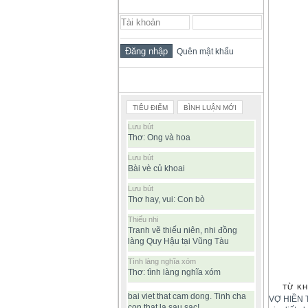
ĐĂNG NHẬP THÀNH VIÊN
Quên mật khẩu
BÀI VIẾT ĐƯỢC ĐỌC NHIỀU
TIÊU ĐIỂM
BÌNH LUẬN MỚI
Lưu bút
Thơ: Ong và hoa
Lưu bút
Bài vè củ khoai
Lưu bút
Thơ hay, vui: Con bò
Thiếu nhi
Tranh vẽ thiếu niên, nhi đồng
làng Quy Hậu tại Vũng Tàu
Tình làng nghĩa xóm
Thơ: tình làng nghĩa xóm
TỪ KH
bai viet that cam dong. Tinh cha
VỢ HIỀN T
con that la sau sac!