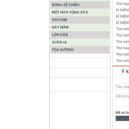
Thơ ha
BÓNG XẾ CHIỀU
KỈ NIỆM
MỘT NỬA VÒNG SỐ 8
KỈ NIỆM
THI CHIM
KỈ NIỆM
NẨY MẦM
Thơ mớ
LỚN DẦN
Thơ mớ
Thơ mới
XUÂN về
Thơ ha
TỎA HƯƠNG
Thơ mớ
Thơ mớ
ĐỘNG PHONG NHA KẺ BÀNG
Ý k
HANG SƠN ĐOÒNG MUÔN
MÀU
Mã an t