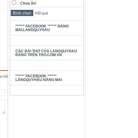
Chưa ổn!
Kết quả
****** FACEBOOK ****** NẮNG
MAI.LANGQUYHAU
CÁC BÀI THƠ CỦA LANGQUYHAU
ĐĂNG TRÊN THO.COM.VN
****** FACEBOOK ******
ản hồi
LÀNGQUYHẬU NẮNG MAI