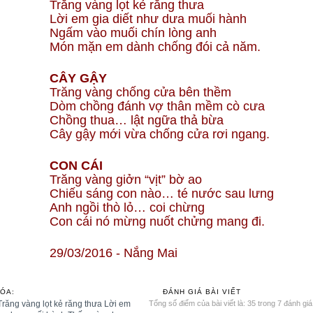
Trăng vàng lọt kẻ răng thưa
Lời em gia diết như dưa muối hành
Ngấm vào muối chín lòng anh
Món mặn em dành chống đói cả năm.
CÂY GẬY
Trăng vàng chống cửa bên thềm
Dòm chồng đánh vợ thân mềm cò cưa
Chồng thua… lật ngữa thả bừa
Cây gậy mới vừa chống cửa rơi ngang.
CON CÁI
Trăng vàng giởn “vịt” bờ ao
Chiếu sáng con nào… té nước sau lưng
Anh ngồi thò lỏ… coi chừng
Con cái nó mừng nuốt chửng mang đi.
29/03/2016 - Nắng Mai
ÓA:
ĐÁNH GIÁ BÀI VIẾT
răng vàng lọt kẻ răng thưa Lời em
Tổng số điểm của bài viết là: 35 trong 7 đánh giá