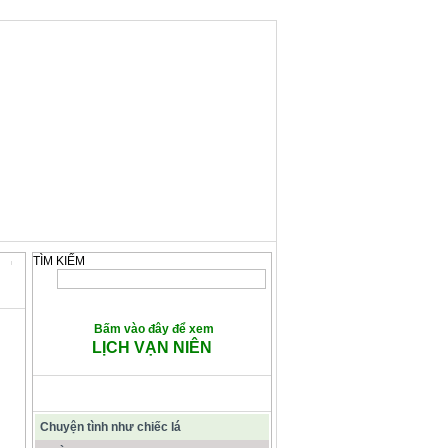
TÌM KIẾM
Bấm vào đây để xem
LỊCH VẠN NIÊN
CÁC BÀI VIẾT TIÊU ĐIỂM
Chuyện tình như chiếc lá