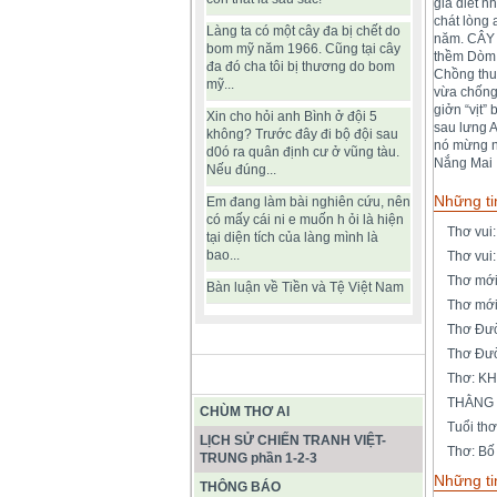
gia diết 
chát lòng
Làng ta có một cây đa bị chết do
năm. CÂY 
bom mỹ năm 1966. Cũng tại cây
thềm Dòm 
đa đó cha tôi bị thương do bom
Chồng thu
mỹ...
vừa chống
giởn “vịt
Xin cho hỏi anh Bình ở đội 5
sau lưng 
không? Trước đây đi bộ đội sau
nó mừng n
d0ó ra quân định cư ở vũng tàu.
Nắng Mai
Nếu đúng...
Những ti
Em đang làm bài nghiên cứu, nên
có mấy cái ni e muốn h ỏi là hiện
Thơ vui
tại diện tích của làng mình là
bao...
Thơ vui
Thơ mới
Bàn luận về Tiền và Tệ Việt Nam
Thơ mới
Thơ Đườ
Thơ Đườ
BÀI VIẾT HAY
Thơ: K
THẰNG
CHÙM THƠ AI
Tuổi th
LỊCH SỬ CHIẾN TRANH VIỆT-
Thơ: B
TRUNG phần 1-2-3
Những ti
THÔNG BÁO