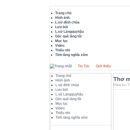
Trang chủ
Hình ảnh
L.sử đình chùa
Lưu bút
L.sử Làngquyhậu
Góc quê làng tôi
Mục lục
Video
Thiếu nhi
Tình làng nghĩa xóm
Tin Tức
Giới thiệu
Trang chủ
Thơ m
Hình ảnh
L.sử đình chùa
Đăng lúc: T
Lưu bút
L.sử Làngquyhậu
Góc quê làng tôi
Mục lục
Video
Thiếu nhi
Tình làng nghĩa xóm