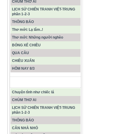
CHÙM THƠ AI
LỊCH SỬ CHIẾN TRANH VIỆT-TRUNG
phần 1-2-3
THÔNG BÁO
Thơ mới: Lạ lắm..!
Thơ mới: Những người nghèo
BÓNG XẾ CHIỀU
QUA CẦU
CHIỀU XUÂN
HÔM NAY 8/3
CÁC BÀI VIẾT MỚI NHẤT
Chuyện tình như chiếc lá
CHÙM THƠ AI
LỊCH SỬ CHIẾN TRANH VIỆT-TRUNG
phần 1-2-3
THÔNG BÁO
CĂN NHÀ NHỎ