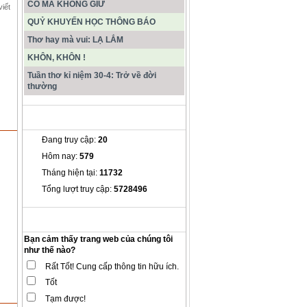
CÓ MÀ KHÔNG GIỮ
viết
QUỶ KHUYẾN HỌC THÔNG BÁO
Thơ hay mà vui: LẠ LẮM
KHÔN, KHÔN !
Tuần thơ kỉ niệm 30-4: Trở về đời
thường
THỐNG KÊ
Đang truy cập:
20
Hôm nay:
579
Tháng hiện tại:
11732
Tổng lượt truy cập:
5728496
THĂM DÒ Ý KIẾN
Bạn cảm thấy trang web của chúng tôi
như thế nào?
Rất Tốt! Cung cấp thông tin hữu ích.
Tốt
Tạm được!