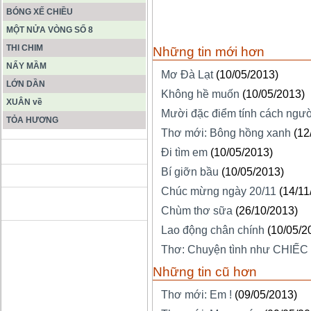
BÓNG XẾ CHIỀU
MỘT NỬA VÒNG SỐ 8
THI CHIM
Những tin mới hơn
NẨY MẦM
Mơ Đà Lạt
(10/05/2013)
LỚN DẦN
Không hề muốn
(10/05/2013)
XUÂN về
Mười đặc điểm tính cách ngườ
TỎA HƯƠNG
Thơ mới: Bông hồng xanh
(12
Đi tìm em
(10/05/2013)
ĐỘNG PHONG NHA KẺ BÀNG
Bí giỡn bầu
(10/05/2013)
Chúc mừng ngày 20/11
(14/11
HANG SƠN ĐOÒNG MUÔN
MÀU
Chùm thơ sữa
(26/10/2013)
Lao động chân chính
(10/05/2
Thơ: Chuyện tình như CHIẾC
Những tin cũ hơn
Thơ mới: Em !
(09/05/2013)