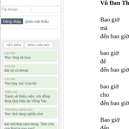
ĐĂNG NHẬP THÀNH VIÊN
Vũ Đan T
Bao giờ
Quên mật khẩu
mà
BÀI VIẾT ĐƯỢC ĐỌC NHIỀU
đến bao giờ
TIÊU ĐIỂM
BÌNH LUẬN MỚI
bao giờ
Lưu bút
Thơ: Ong và hoa
để
Lưu bút
đến bao giờ
Bài vè củ khoai
Lưu bút
Thơ hay, vui: Con bò
bao giờ
Thiếu nhi
cho
Tranh vẽ thiếu niên, nhi đồng
làng Quy Hậu tại Vũng Tàu
đến bao giờ
Tình làng nghĩa xóm
Thơ: tình làng nghĩa xóm
Bao giờ
bai viet that cam dong. Tinh cha
đến
con that la sau sac!