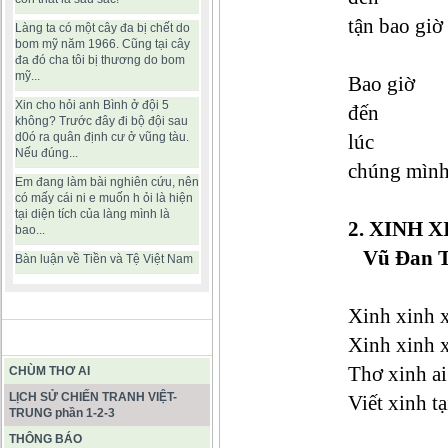
tận bao giờ
Làng ta có một cây đa bị chết do
bom mỹ năm 1966. Cũng tại cây
đa đó cha tôi bị thương do bom
mỹ...
Bao giờ
Xin cho hỏi anh Bình ở đội 5
đến
không? Trước đây đi bộ đội sau
d0ó ra quân định cư ở vũng tàu.
lúc
Nếu đúng...
chúng mình
Em đang làm bài nghiên cứu, nên
có mấy cái ni e muốn h ỏi là hiện
tại diện tích của làng mình là
2. XINH 
bao...
Vũ Đan 
Bàn luận về Tiền và Tệ Việt Nam
Xinh xinh 
BÀI VIẾT HAY
Xinh xinh 
Thơ xinh ai
CHÙM THƠ AI
LỊCH SỬ CHIẾN TRANH VIỆT-
Viết xinh t
TRUNG phần 1-2-3
THÔNG BÁO