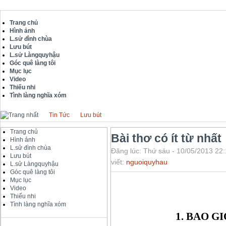
Trang chủ
Hình ảnh
L.sử đình chùa
Lưu bút
L.sử Làngquyhậu
Góc quê làng tôi
Mục lục
Video
Thiếu nhi
Tình làng nghĩa xóm
Tin Tức
Lưu bút
Trang chủ
Bài thơ có ít từ nhất
Hình ảnh
L.sử đình chùa
Đăng lúc: Thứ sáu - 10/05/2013 22:
Lưu bút
viết:
nguoiquyhau
L.sử Làngquyhậu
Góc quê làng tôi
Mục lục
Video
Thiếu nhi
Tình làng nghĩa xóm
1. BAO GI