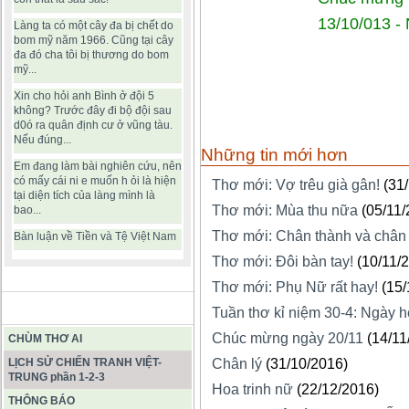
13/10/013 
Làng ta có một cây đa bị chết do
bom mỹ năm 1966. Cũng tại cây
đa đó cha tôi bị thương do bom
mỹ...
Xin cho hỏi anh Bình ở đội 5
không? Trước đây đi bộ đội sau
d0ó ra quân định cư ở vũng tàu.
Nếu đúng...
Những tin mới hơn
Em đang làm bài nghiên cứu, nên
có mấy cái ni e muốn h ỏi là hiện
Thơ mới: Vợ trêu già gân!
(31
tại diện tích của làng mình là
Thơ mới: Mùa thu nữa
(05/11/
bao...
Thơ mới: Chân thành và chân 
Bàn luận về Tiền và Tệ Việt Nam
Thơ mới: Đôi bàn tay!
(10/11/
Thơ mới: Phụ Nữ rất hay!
(15/
BÀI VIẾT HAY
Tuần thơ kỉ niệm 30-4: Ngày h
Chúc mừng ngày 20/11
(14/11
CHÙM THƠ AI
LỊCH SỬ CHIẾN TRANH VIỆT-
Chân lý
(31/10/2016)
TRUNG phần 1-2-3
Hoa trinh nữ
(22/12/2016)
THÔNG BÁO