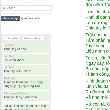
ĐĂNG NHẬP THÀNH VIÊN
(Kỷ niệm 13
Lớn lên chư
Phải đi đánh
Quên mật khẩu
Lên đường 
Chia tay lo 
BÀI VIẾT ĐƯỢC ĐỌC NHIỀU
Trải qua ác 
TIÊU ĐIỂM
BÌNH LUẬN MỚI
Tám phần ng
Tay không…v
Lưu bút
Thơ: Ong và hoa
Liều mình c
Lưu bút
Tự tin, vật 
Bài vè củ khoai
Ngày cày, tố
Lưu bút
Ba năm góp 
Thơ hay, vui: Con bò
Thành công,
Thiếu nhi
Kinh doanh v
Tranh vẽ thiếu niên, nhi đồng
Lính yêu đã
làng Quy Hậu tại Vũng Tàu
Ra đường đ
Tình làng nghĩa xóm
Về nhà mới 
Thơ: tình làng nghĩa xóm
Vợ con tất c
bai viet that cam dong. Tinh cha
Chúc mừng h
con that la sau sac!