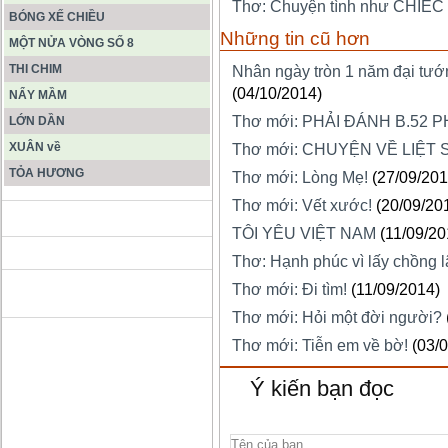
Thơ: Chuyện tình như CHIẾC
BÓNG XẾ CHIỀU
Những tin cũ hơn
MỘT NỬA VÒNG SỐ 8
THI CHIM
Nhân ngày tròn 1 năm đại tướn
(04/10/2014)
NẨY MẦM
Thơ mới: PHẢI ĐÁNH B.52 
LỚN DẦN
XUÂN về
Thơ mới: CHUYỆN VỀ LIỆT S
TỎA HƯƠNG
Thơ mới: Lòng Mẹ!
(27/09/201
Thơ mới: Vết xước!
(20/09/20
ĐỘNG PHONG NHA KẺ BÀNG
TÔI YÊU VIỆT NAM
(11/09/20
Thơ: Hạnh phúc vì lấy chồng l
HANG SƠN ĐOÒNG MUÔN
Thơ mới: Đi tìm!
(11/09/2014)
MÀU
Thơ mới: Hỏi một đời người?
Thơ mới: Tiễn em về bờ!
(03/
Ý kiến bạn đọc