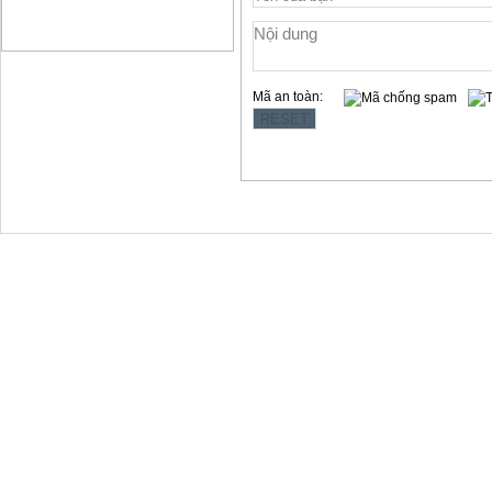
Mã an toàn:
Copyright © 2012 Làng Quy Hậu
Địa chỉ:354 Lê Hồng Phong, t.p Vũng Tàu
Website: www.langquyhau.com.vn
Email: langquyhauvungtau@gmail.com
Điện Thoại:02543859791