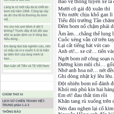
Bảo vệ thông tuyến xe là 
Làng ta có một cây đa bị chết do
Mười cô gái độ xuân thì
bom mỹ năm 1966. Cũng tại cây
Yêu nước chịu khổ gan lì
đa đó cha tôi bị thương do bom
Tiểu đội trưởng Tần chă
mỹ...
Đếm bom nổ chậm phải 
Xin cho hỏi anh Bình ở đội 5
không? Trước đây đi bộ đội sau
Ầm ầm…chẳng thể lung l
d0ó ra quân định cư ở vũng tàu.
Cuốc xẻng vẫn cứ trên ta
Nếu đúng...
Lại cất tiếng hát vút cao
Em đang làm bài nghiên cứu, nên
Anh ơi!... xe cứ… tiến v
có mấy cái ni e muốn h ỏi là hiện
tại diện tích của làng mình là
Ngớt bom nữ công soạn r
bao...
Đường kim mũi chỉ… gối
Bàn luận về Tiền và Tệ Việt Nam
Nhớ anh hoa nở… nét đề
Ghi dòng nhật ký lêu lê
Đột nhiên bom nổ đánh 
BÀI VIẾT HAY
Khói mù phủ kín hai hàng 
Em ơi! đau thắt tim rồi
CHÙM THƠ AI
Khăn tang rủ xuống trên 
LỊCH SỬ CHIẾN TRANH VIỆT-
TRUNG phần 1-2-3
Nén đau nghẹn lại cố kìm
THÔNG BÁO