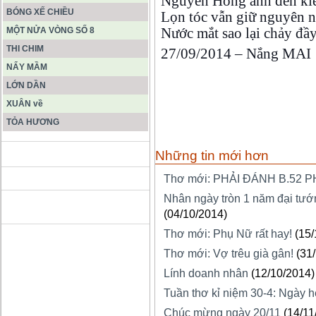
Nguyễn Hồng anh đến ki
BÓNG XẾ CHIỀU
Lọn tóc vẫn giữ nguyên
Nước mắt sao lại chảy đ
MỘT NỬA VÒNG SỐ 8
THI CHIM
27/09/2014 – Nắng MAI
NẨY MẦM
LỚN DẦN
XUÂN về
TỎA HƯƠNG
Những tin mới hơn
ĐỘNG PHONG NHA KẺ BÀNG
Thơ mới: PHẢI ĐÁNH B.52 
Nhân ngày tròn 1 năm đại tướn
HANG SƠN ĐOÒNG MUÔN
MÀU
(04/10/2014)
Thơ mới: Phụ Nữ rất hay!
(15/
Thơ mới: Vợ trêu già gân!
(31
Lính doanh nhân
(12/10/2014)
Tuần thơ kỉ niệm 30-4: Ngày h
Chúc mừng ngày 20/11
(14/11