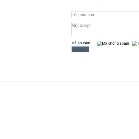
Mã an toàn:
Copyright © 2012 Làng Quy Hậu
Địa chỉ:354 Lê Hồng Phong, t.p Vũng Tàu
Website: www.langquyhau.com.vn
Email: langquyhauvungtau@gmail.com
Điện Thoại:02543859791