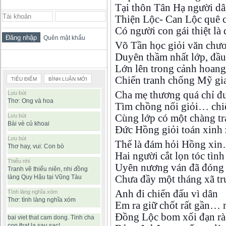
ĐĂNG NHẬP THÀNH VIÊN
Tại thôn Tân Hạ người dâ
Thiện Lộc- Can Lộc quê 
Có người con gái thiệt là
Quên mật khẩu
Võ Tần học giỏi văn chư
Duyên thầm nhất lớp, đầ
BÀI VIẾT ĐƯỢC ĐỌC NHIỀU
Lớn lên trong cảnh hoang
Chiến tranh chống Mỹ gi
TIÊU ĐIỂM
BÌNH LUẬN MỚI
Cha mẹ thương quá chỉ đ
Lưu bút
Thơ: Ong và hoa
Tìm chồng nối giỏi… chi
Cùng lớp có một chàng tr
Lưu bút
Bài vè củ khoai
Đức Hồng giỏi toán xinh 
Lưu bút
Thế là đám hỏi Hồng xi
Thơ hay, vui: Con bò
Hai người cắt lọn tóc tìn
Thiếu nhi
Uyên nương ván đã đóng
Tranh vẽ thiếu niên, nhi đồng
Chưa đầy một tháng xã 
làng Quy Hậu tại Vũng Tàu
Anh đi chiến đấu vì dân
Tình làng nghĩa xóm
Thơ: tình làng nghĩa xóm
Em ra giữ chốt rất gần… 
Đồng Lộc bom xối đạn rà
bai viet that cam dong. Tinh cha
con that la sau sac!