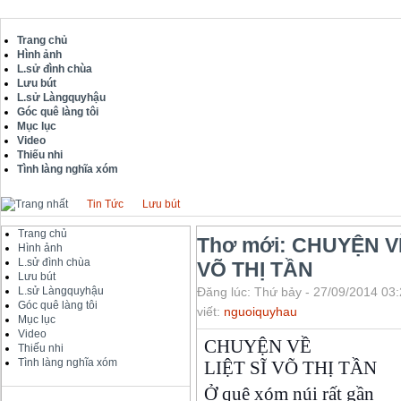
Trang chủ
Hình ảnh
L.sử đình chùa
Lưu bút
L.sử Làngquyhậu
Góc quê làng tôi
Mục lục
Video
Thiếu nhi
Tình làng nghĩa xóm
Tin Tức
Lưu bút
Trang chủ
Thơ mới: CHUYỆN VỀ
Hình ảnh
L.sử đình chùa
VÕ THỊ TẦN
Lưu bút
L.sử Làngquyhậu
Đăng lúc: Thứ bảy - 27/09/2014 03:
Góc quê làng tôi
viết:
nguoiquyhau
Mục lục
Video
CHUYỆN VỀ
Thiếu nhi
Tình làng nghĩa xóm
LIỆT SĨ VÕ THỊ TẦN
Ở quê xóm núi rất gần