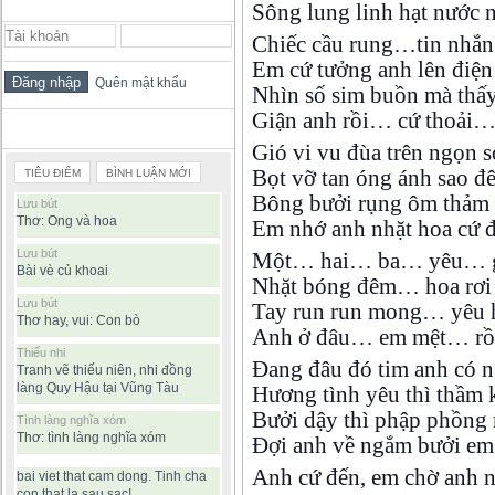
ĐĂNG NHẬP THÀNH VIÊN
Sông lung linh hạt nước 
Chiếc cầu rung…tin nhắn 
Em cứ tưởng anh lên điện
Quên mật khẩu
Nhìn số sim buồn mà thấy
Giận anh rồi… cứ thoải
BÀI VIẾT ĐƯỢC ĐỌC NHIỀU
Gió vi vu đùa trên ngọn 
Bọt vỡ tan óng ánh sao đ
TIÊU ĐIỂM
BÌNH LUẬN MỚI
Bông bưởi rụng ôm thảm
Lưu bút
Thơ: Ong và hoa
Em nhớ anh nhặt hoa cứ
Lưu bút
Một… hai… ba… yêu… g
Bài vè củ khoai
Nhặt bóng đêm… hoa rơi 
Lưu bút
Tay run run mong… yêu h
Thơ hay, vui: Con bò
Anh ở đâu… em mệt… rồi
Thiếu nhi
Đang đâu đó tim anh có 
Tranh vẽ thiếu niên, nhi đồng
làng Quy Hậu tại Vũng Tàu
Hương tình yêu thì thầm 
Bưởi dậy thì phập phồng
Tình làng nghĩa xóm
Thơ: tình làng nghĩa xóm
Đợi anh về ngắm bưởi e
Anh cứ đến, em chờ anh n
bai viet that cam dong. Tinh cha
con that la sau sac!