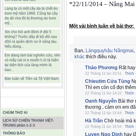
*22/11/2014 – Nắng Mai
Làng ta có một cây đa bị chết do
bom mỹ năm 1966. Cũng tại cây
đa đó cha tôi bị thương do bom
mỹ...
Một vài bình luận về bài thơ:
Xin cho hỏi anh Bình ở đội 5
không? Trước đây đi bộ đội sau
d0ó ra quân định cư ở vũng tàu.
Nếu đúng...
Bạn,
Làngquyhậu Nắngmai
,
Em đang làm bài nghiên cứu, nên
khác
thích điều này.
có mấy cái ni e muốn h ỏi là hiện
tại diện tích của làng mình là
Thảo Phương
Rất hay
bao...
22 Tháng 11 lúc 10:51
·
Thích
Bàn luận về Tiền và Tệ Việt Nam
Chieutim Cửa Tùng
Ng
Thì em còn cố đợi thêm 
22 Tháng 11 lúc 14:22
·
Thích
Oanh Nguyễn
Bài thơ 
BÀI VIẾT HAY
thương , cảm ơn em đã
CHÙM THƠ AI
22 Tháng 11 lúc 15:44
·
Thích
Hà Trần
Chờ hoài mà k
LỊCH SỬ CHIẾN TRANH VIỆT-
TRUNG phần 1-2-3
22 Tháng 11 lúc 16:54
·
Thích
THÔNG BÁO
Luyen Ngo Dinh
hay l