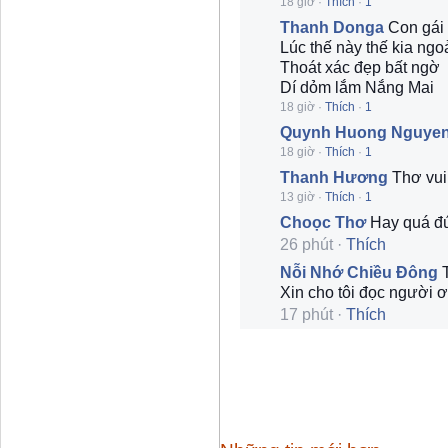
18 giờ
·
Thích
·
1
Thanh Donga
Con gái 
Lúc thế này thế kia ngo
Thoát xác đẹp bất ngờ
Dí dỏm lắm Nắng Mai
18 giờ
·
Thích
·
1
Quynh Huong Nguye
18 giờ
·
Thích
·
1
Thanh Hương
Thơ vui
13 giờ
·
Thích
·
1
Choọc Thơ
Hay quá đún
26 phút
·
Thích
Nỗi Nhớ Chiều Đông
Xin cho tôi đọc người 
17 phút
·
Thích