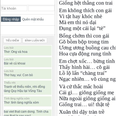
ĐĂNG NHẬP THÀNH VIÊN
Giống hệt thằng con trai
Em không thích con gái
Vì tật hay khóc nhè
Quên mật khẩu
Mà em thì nỏ dại
Đụng một cái lại “tè”
BÀI VIẾT ĐƯỢC ĐỌC NHIỀU
Bổng chớm thì con gái
Gõ bồm bộp trong tim
TIÊU ĐIỂM
BÌNH LUẬN MỚI
Ương ương buồng cau ch
Lưu bút
Thơ: Ong và hoa
Hoa cựa động rung tình
Lưu bút
Em chợt xốc… bừng tỉnh
Bài vè củ khoai
Thấy hình hài… cô gái
Lưu bút
Lồ lộ lấn “chàng trai”
Thơ hay, vui: Con bò
Ngạc nhiên… vô cùng ng
Thiếu nhi
Và cứ thắc mắc hoài
Tranh vẽ thiếu niên, nhi đồng
làng Quy Hậu tại Vũng Tàu
Cái gì… giông giống mẹ
Nữa ngoài giông giống ai
Tình làng nghĩa xóm
Thơ: tình làng nghĩa xóm
Giống trai… ui! thật tệ
Xuân thì dậy tràn trề
bai viet that cam dong. Tinh cha
con that la sau sac!