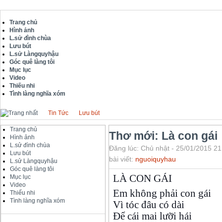
Trang chủ
Hình ảnh
L.sử đình chùa
Lưu bút
L.sử Làngquyhậu
Góc quê làng tôi
Mục lục
Video
Thiếu nhi
Tình làng nghĩa xóm
Tin Tức
Lưu bút
Trang chủ
Thơ mới: Là con gái
Hình ảnh
L.sử đình chùa
Đăng lúc: Chủ nhật - 25/01/2015 21
Lưu bút
bài viết:
nguoiquyhau
L.sử Làngquyhậu
Góc quê làng tôi
LÀ CON GÁI
Mục lục
Video
Em không phải con gái
Thiếu nhi
Tình làng nghĩa xóm
Vì tóc đâu có dài
Để cái mai lưỡi hái