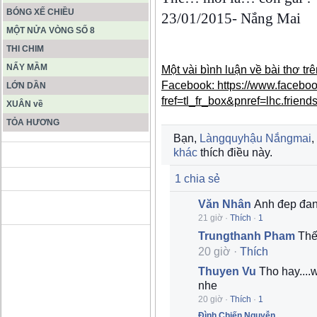
BÓNG XẾ CHIỀU
23/01/2015- Nắng Mai
MỘT NỬA VÒNG SỐ 8
THI CHIM
NẨY MẦM
Một vài bình luận về bài thơ tr
Facebook: https://www.faceb
LỚN DẦN
fref=tl_fr_box&pnref=lhc.friend
XUÂN về
TỎA HƯƠNG
Bạn,
Làngquyhậu Nắngmai
,
khác
thích điều này.
ĐỘNG PHONG NHA KẺ BÀNG
1 chia sẻ
Văn Nhân
Anh đep đan
HANG SƠN ĐOÒNG MUÔN
MÀU
21 giờ
·
Thích
·
1
Trungthanh Pham
Thế 
20 giờ
·
Thích
Thuyen Vu
Tho hay....
nhe
20 giờ
·
Thích
·
1
Đình Chiến Nguyễn