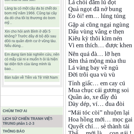
Lá chồi đâm lú đọt
Quả ngọt đã nở bung
Làng ta có một cây đa bị chết do
bom mỹ năm 1966. Cũng tại cây
Eo ôi! em… lúng túng
đa đó cha tôi bị thương do bom
mỹ...
Gặp ai cũng ngại ngùng
Dấu vùng vằng e thẹn
Xin cho hỏi anh Bình ở đội 5
không? Trước đây đi bộ đội sau
Kiêu kỳ thôi kìm nén
d0ó ra quân định cư ở vũng tàu.
Vì em thích… được khen 
Nếu đúng...
Nên quá đà… lỡ hẹn
Em đang làm bài nghiên cứu, nên
có mấy cái ni e muốn h ỏi là hiện
Bèn thả mộng mùa thu
tại diện tích của làng mình là
Lá vàng bay về ngủ
bao...
Đời trôi qua vù vù
Bàn luận về Tiền và Tệ Việt Nam
Tỉnh giấc… em cay cú
Mua chục cái gương soi
Quần áo, xe đầy đủ
BÀI VIẾT HAY
Dày dép, ví… đua đòi
CHÙM THƠ AI
“Mái tóc còi” nhuộm lại
Hoa hồng mới… mọc gai
LỊCH SỬ CHIẾN TRANH VIỆT-
TRUNG phần 1-2-3
Quyết chí… sẻ thành tài
THÔNG BÁO
Thế… mới là… con gái !