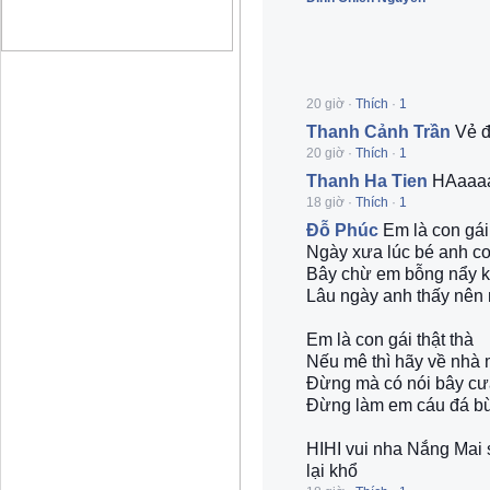
20 giờ
·
Thích
·
1
Thanh Cảnh Trần
Vẻ đ
20 giờ
·
Thích
·
1
Thanh Ha Tien
HAaaaa! 
18 giờ
·
Thích
·
1
Đỗ Phúc
Em là con gái
Ngày xưa lúc bé anh c
Bây chừ em bỗng nẩy 
Lâu ngày anh thấy nên 
Em là con gái thật thà
Nếu mê thì hãy về nhà
Đừng mà có nói bây c
Đừng làm em cáu đá b
HIHI vui nha Nắng Mai s
lại khổ