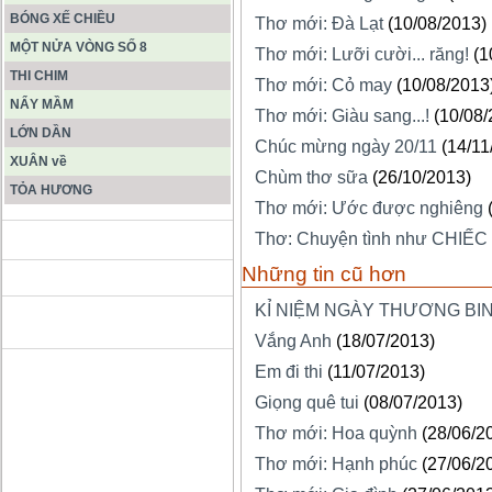
BÓNG XẾ CHIỀU
Thơ mới: Đà Lạt
(10/08/2013)
MỘT NỬA VÒNG SỐ 8
Thơ mới: Lưỡi cười... răng!
(1
THI CHIM
Thơ mới: Cỏ may
(10/08/2013
NẨY MẦM
Thơ mới: Giàu sang...!
(10/08/
LỚN DẦN
Chúc mừng ngày 20/11
(14/11
XUÂN về
Chùm thơ sữa
(26/10/2013)
TỎA HƯƠNG
Thơ mới: Ước được nghiêng
Thơ: Chuyện tình như CHIẾC
ĐỘNG PHONG NHA KẺ BÀNG
Những tin cũ hơn
KỈ NIỆM NGÀY THƯƠNG BINH
HANG SƠN ĐOÒNG MUÔN
MÀU
Vắng Anh
(18/07/2013)
Em đi thi
(11/07/2013)
Giọng quê tui
(08/07/2013)
Thơ mới: Hoa quỳnh
(28/06/2
Thơ mới: Hạnh phúc
(27/06/2