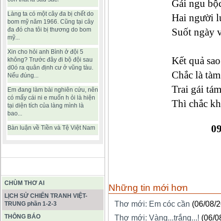
Gái ngu bộ
Làng ta có một cây đa bị chết do
Hai người l
bom mỹ năm 1966. Cũng tại cây
đa đó cha tôi bị thương do bom
Suốt ngày v
mỹ...
Xin cho hỏi anh Bình ở đội 5
Kết quả sao
không? Trước đây đi bộ đội sau
d0ó ra quân định cư ở vũng tàu.
Chắc là tà
Nếu đúng...
Trai gái t
Em đang làm bài nghiên cứu, nên
có mấy cái ni e muốn h ỏi là hiện
Thì chắc kh
tại diện tích của làng mình là
bao...
0
Bàn luận về Tiền và Tệ Việt Nam
BÀI VIẾT HAY
CHÙM THƠ AI
Những tin mới hơn
LỊCH SỬ CHIẾN TRANH VIỆT-
Thơ mới: Em cóc cần
(06/08/
TRUNG phần 1-2-3
THÔNG BÁO
Thơ mới: Vàng...trắng...!
(06/0