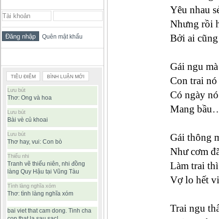
ĐĂNG NHẬP THÀNH VIÊN
Yêu nhau sẻ
Nhưng rồi 
Bởi ai cũng
Quên mật khẩu
BÀI VIẾT ĐƯỢC ĐỌC NHIỀU
Gái ngu mà
TIÊU ĐIỂM
BÌNH LUẬN MỚI
Con trai nó
Lưu bút
Có ngày nó 
Thơ: Ong và hoa
Mang bầu…b
Lưu bút
Bài vè củ khoai
Lưu bút
Gái thông m
Thơ hay, vui: Con bò
Như cơm đã
Thiếu nhi
Làm trai th
Tranh vẽ thiếu niên, nhi đồng
làng Quy Hậu tại Vũng Tàu
Vợ lo hết v
Tình làng nghĩa xóm
Thơ: tình làng nghĩa xóm
Trai ngu th
bai viet that cam dong. Tinh cha
con that la sau sac!