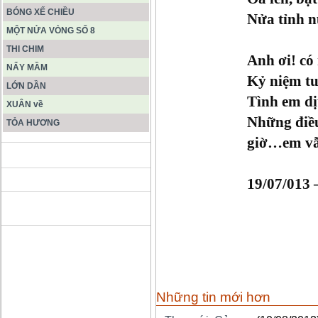
BÓNG XẾ CHIỀU
Nửa tỉnh n
MỘT NỬA VÒNG SỐ 8
THI CHIM
Anh ơi! c
NẨY MẦM
Kỷ niệm tu
LỚN DẦN
Tình em dị
XUÂN về
Những điề
TỎA HƯƠNG
giờ…em vẫ
ĐỘNG PHONG NHA KẺ BÀNG
19/07/013
HANG SƠN ĐOÒNG MUÔN
MÀU
Những tin mới hơn