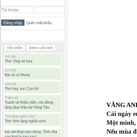
ĐĂNG NHẬP THÀNH VIÊN
Quên mật khẩu
BÀI VIẾT ĐƯỢC ĐỌC NHIỀU
TIÊU ĐIỂM
BÌNH LUẬN MỚI
Lưu bút
Thơ: Ong và hoa
Lưu bút
Bài vè củ khoai
Lưu bút
Thơ hay, vui: Con bò
Thiếu nhi
Tranh vẽ thiếu niên, nhi đồng
V
ẮNG AN
làng Quy Hậu tại Vũng Tàu
Cái ngày e
Tình làng nghĩa xóm
Thơ: tình làng nghĩa xóm
M
ột mình,
Nếu mùa đô
bai viet that cam dong. Tinh cha
con that la sau sac!