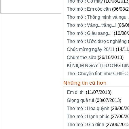
Thơ mới: Cỏ may
(10/08/2013
Thơ mới: Em cóc cần
(06/08/
Thơ mới: Thông minh và ngu...
Thơ mới: Vàng...trắng...!
(06/0
Thơ mới: Giàu sang...!
(10/08/
Thơ mới: Ước được nghiêng
Chúc mừng ngày 20/11
(14/11
Chùm thơ sữa
(26/10/2013)
KỈ NIỆM NGÀY THƯƠNG BINH
Thơ: Chuyện tình như CHIẾC
Những tin cũ hơn
Em đi thi
(11/07/2013)
Giọng quê tui
(08/07/2013)
Thơ mới: Hoa quỳnh
(28/06/2
Thơ mới: Hạnh phúc
(27/06/2
Thơ mới: Gia đình
(27/06/201