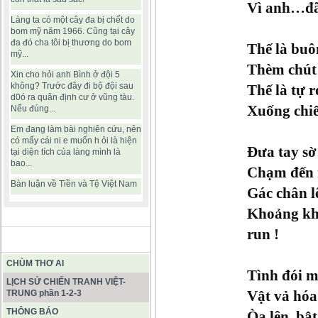
Vì anh…đã 
Làng ta có một cây đa bị chết do
bom mỹ năm 1966. Cũng tại cây
đa đó cha tôi bị thương do bom
Thế là bu
mỹ...
Thèm chút
Xin cho hỏi anh Bình ở đội 5
không? Trước đây đi bộ đội sau
Thế là tự 
d0ó ra quân định cư ở vũng tàu.
Xuống chi
Nếu đúng...
Em đang làm bài nghiên cứu, nên
có mấy cái ni e muốn h ỏi là hiện
Đưa tay s
tại diện tích của làng mình là
bao...
Chạm đến
Bàn luận về Tiền và Tệ Việt Nam
Gác chân 
Khoảng kh
run !
BÀI VIẾT HAY
CHÙM THƠ AI
Tình đói 
LỊCH SỬ CHIẾN TRANH VIỆT-
Vật vả hóa
TRUNG phần 1-2-3
THÔNG BÁO
Òa lên, bậ