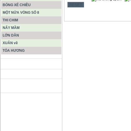
BÓNG XẾ CHIỀU
MỘT NỬA VÒNG SỐ 8
THI CHIM
NẨY MẦM
LỚN DẦN
XUÂN về
TỎA HƯƠNG
ĐỘNG PHONG NHA KẺ BÀNG
HANG SƠN ĐOÒNG MUÔN
MÀU