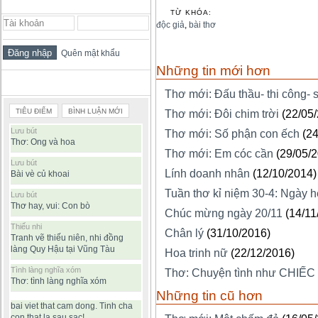
ĐĂNG NHẬP THÀNH VIÊN
TỪ KHÓA:
độc giả
,
bài thơ
Quên mật khẩu
Những tin mới hơn
BÀI VIẾT ĐƯỢC ĐỌC NHIỀU
Thơ mới: Đấu thầu- thi công- 
TIÊU ĐIỂM
BÌNH LUẬN MỚI
Thơ mới: Đôi chim trời
(22/05
Lưu bút
Thơ mới: Số phận con ếch
(2
Thơ: Ong và hoa
Thơ mới: Em cóc cần
(29/05/
Lưu bút
Lính doanh nhân
(12/10/2014)
Bài vè củ khoai
Tuần thơ kỉ niệm 30-4: Ngày h
Lưu bút
Thơ hay, vui: Con bò
Chúc mừng ngày 20/11
(14/11
Thiếu nhi
Chân lý
(31/10/2016)
Tranh vẽ thiếu niên, nhi đồng
làng Quy Hậu tại Vũng Tàu
Hoa trinh nữ
(22/12/2016)
Tình làng nghĩa xóm
Thơ: Chuyện tình như CHIẾC
Thơ: tình làng nghĩa xóm
Những tin cũ hơn
bai viet that cam dong. Tinh cha
con that la sau sac!