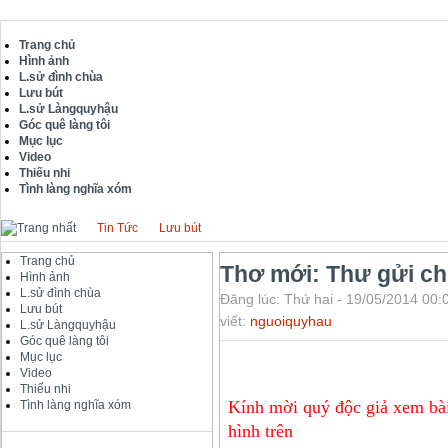
Trang chủ
Hình ảnh
L.sử đình chùa
Lưu bút
L.sử Làngquyhậu
Góc quê làng tôi
Mục lục
Video
Thiếu nhi
Tình làng nghĩa xóm
Tin Tức
Lưu bút
Trang chủ
Thơ mới: Thư gửi ch
Hình ảnh
L.sử đình chùa
Đăng lúc: Thứ hai - 19/05/2014 00:
Lưu bút
viết:
nguoiquyhau
L.sử Làngquyhậu
Góc quê làng tôi
Mục lục
Video
Thiếu nhi
K
ính mời quý độc giả xem bà
Tình làng nghĩa xóm
hình trên