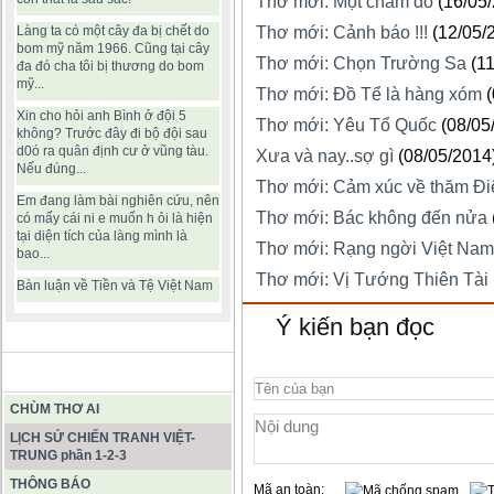
Thơ mới: Một chấm đỏ
(16/05
Làng ta có một cây đa bị chết do
Thơ mới: Cảnh báo !!!
(12/05/
bom mỹ năm 1966. Cũng tại cây
Thơ mới: Chọn Trường Sa
(1
đa đó cha tôi bị thương do bom
mỹ...
Thơ mới: Đồ Tể là hàng xóm
Xin cho hỏi anh Bình ở đội 5
Thơ mới: Yêu Tổ Quốc
(08/05
không? Trước đây đi bộ đội sau
d0ó ra quân định cư ở vũng tàu.
Xưa và nay..sợ gì
(08/05/2014
Nếu đúng...
Thơ mới: Cảm xúc về thăm Đi
Em đang làm bài nghiên cứu, nên
Thơ mới: Bác không đến nửa
có mấy cái ni e muốn h ỏi là hiện
tại diện tích của làng mình là
Thơ mới: Rạng ngời Việt Nam
bao...
Thơ mới: Vị Tướng Thiên Tài
Bàn luận về Tiền và Tệ Việt Nam
Ý kiến bạn đọc
BÀI VIẾT HAY
CHÙM THƠ AI
LỊCH SỬ CHIẾN TRANH VIỆT-
TRUNG phần 1-2-3
THÔNG BÁO
Mã an toàn: