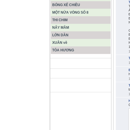
BÓNG XẾ CHIỀU
MỘT NỬA VÒNG SỐ 8
THI CHIM
N
NẨY MẦM
C
LỚN DẦN
XUÂN về
TỎA HƯƠNG
ĐỘNG PHONG NHA KẺ BÀNG
HANG SƠN ĐOÒNG MUÔN
MÀU
b
C