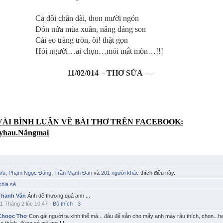
ôi chân dài, thon mười ngón
nửa mùa xuân, nâng dáng son
eo trăng tròn, ôi! thật gọn
người…ai chọn…mỏi mắt mòn…!!!
11/02/014 – THƠ SỮA
—
ÀI BÌNH LUẬN VỀ BÀI THƠ TRÊN FACEBOOK:
yhau.Nắngmai
Vu
,
Phạm Ngọc Đáng
,
Trần Mạnh Đan
và
201 người khác
thích điều này.
chia sẻ
Thanh Vân
Ảnh dể thương quá anh ...
11 Tháng 2 lúc 10:47
·
Bỏ thích
·
3
Choọc Thơ
Con gái người ta xinh thế mà... đâu để sẳn cho mấy anh mày râu thích, chon...h