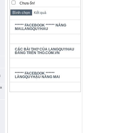
Chưa ổn!
Kết quả
****** FACEBOOK ****** NẮNG
MAI.LANGQUYHAU
CÁC BÀI THƠ CỦA LANGQUYHAU
ĐĂNG TRÊN THO.COM.VN
****** FACEBOOK ******
i
LÀNGQUYHẬU NẮNG MAI
ua