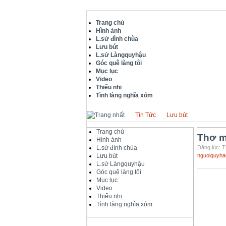
Trang chủ
Hình ảnh
L.sử đình chùa
Lưu bút
L.sử Làngquyhậu
Góc quê làng tôi
Mục lục
Video
Thiếu nhi
Tình làng nghĩa xóm
Tin Tức
Lưu bút
Trang chủ
Thơ m
Hình ảnh
L.sử đình chùa
Đăng lúc: T
Lưu bút
nguoiquyha
L.sử Làngquyhậu
Góc quê làng tôi
Mục lục
Video
Đôi 
Thiếu nhi
Đôi 
Tình làng nghĩa xóm
Đôi 
Đôi 