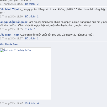
o thích, đừng có mà mơ !!!
1 Tháng 2 lúc 11:26
·
Bỏ thích
·
2
Kiều Minh Thịnh
-_Làngquyhậu Nắngmai ơi ! sao không phải là " Cái eo thon thả trông thậy
ọn "
1 Tháng 2 lúc 11:30
·
Bỏ thích
·
1
Làngquyhậu Nắngmai
Cảm ơn chị Kiều Minh Thịnh đả góp ý, cái eo trăng tròn của em ý nói
uổi vừa đủ lớn...Chúc chị một ngày thật vui, một năm hạnh phúc , mọi sư như ý.
1 Tháng 2 lúc 11:35
·
Thích
·
1
Kiều Minh Thịnh
Cám ơn những lời chúc tôt đẹp của Làngquyhậu Nắngmai nhé !
1 Tháng 2 lúc 11:37
·
Bỏ thích
·
1
Trần Mạnh Đan
11 Tháng 2 lúc 12:47
·
Bỏ thích
·
4