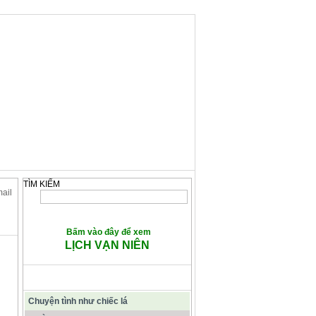
TÌM KIẾM
mail
Bấm vào đây để xem
LỊCH VẠN NIÊN
CÁC BÀI VIẾT TIÊU ĐIỂM
Chuyện tình như chiếc lá