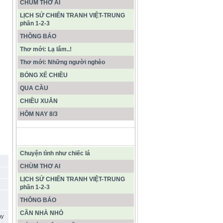
CHÙM THƠ AI
LỊCH SỬ CHIẾN TRANH VIỆT-TRUNG
phần 1-2-3
THÔNG BÁO
Thơ mới: Lạ lắm..!
Thơ mới: Những người nghèo
BÓNG XẾ CHIỀU
QUA CẦU
CHIỀU XUÂN
HÔM NAY 8/3
CÁC BÀI VIẾT MỚI NHẤT
Chuyện tình như chiếc lá
CHÙM THƠ AI
LỊCH SỬ CHIẾN TRANH VIỆT-TRUNG
phần 1-2-3
THÔNG BÁO
CĂN NHÀ NHỎ
ay