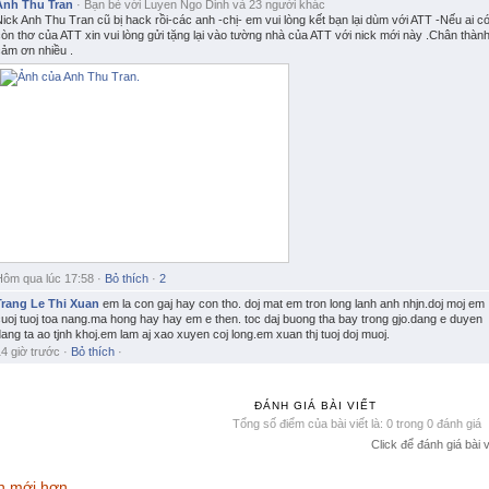
Anh Thu Tran
·
Bạn bè với
Luyen Ngo Dinh
và
23 người khác
ick Anh Thu Tran cũ bị hack rồi-các anh -chị- em vui lòng kết bạn lại dùm với ATT -Nếu ai c
òn thơ của ATT xin vui lòng gửi tặng lại vào tường nhà của ATT với nick mới này .Chân thàn
cảm ơn nhiều .
Hôm qua lúc 17:58
·
Bỏ thích
·
2
Trang Le Thi Xuan
em la con gaj hay con tho. doj mat em tron long lanh anh nhjn.doj moj em
uoj tuoj toa nang.ma hong hay hay em e then. toc daj buong tha bay trong gjo.dang e duyen
ang ta ao tjnh khoj.em lam aj xao xuyen coj long.em xuan thj tuoj doj muoj.
4 giờ trước
·
Bỏ thích
·
ĐÁNH GIÁ BÀI VIẾT
Tổng số điểm của bài viết là: 0 trong 0 đánh giá
Click để đánh giá bài v
n mới hơn