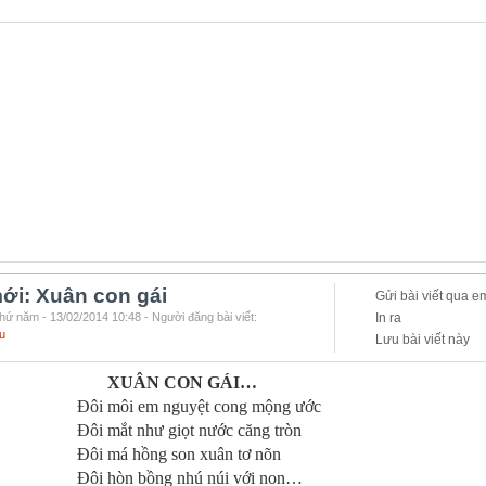
ới: Xuân con gái
Gửi bài viết qua e
hứ năm - 13/02/2014 10:48 - Người đăng bài viết:
In ra
u
Lưu bài viết này
XUÂN CON GÁI…
môi em nguyệt cong mộng ước
mắt như giọt nước căng tròn
má hồng son xuân tơ nõn
hòn bồng nhú núi với non…