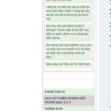
k
1
Làng ta có một cây đa bị chết do
bom mỹ năm 1966. Cũng tại cây
g
đa đó cha tôi bị thương do bom
1
mỹ...
Xin cho hỏi anh Bình ở đội 5
t
không? Trước đây đi bộ đội sau
1
d0ó ra quân định cư ở vũng tàu.
Nếu đúng...
1
Em đang làm bài nghiên cứu, nên
có mấy cái ni e muốn h ỏi là hiện
tại diện tích của làng mình là
bao...
Bàn luận về Tiền và Tệ Việt Nam
BÀI VIẾT HAY
CHÙM THƠ AI
LỊCH SỬ CHIẾN TRANH VIỆT-
TRUNG phần 1-2-3
THÔNG BÁO