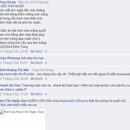
Thuy Dung
·
Bạn bè với
Lê Quang
TUỔI THƠ NGÂY
Ánh mắt thơ ngây liếc nhẹ nhàng
Đôi môi hồng thắm mộng tròn căng
Bờ lưng uốn lượn như thân trúc
hỏ nhắn đôi tai phủ tóc quăn
hiếc áo dài xinh màu trắng tuyết
Bao che bồng đảo nhịp lăng tăng
Em thơ mộng đẹp xuân như ý
Nhựa sống tình yêu tựa ánh trăng
11/2/2014.Dĩnh Tùng
11 Tháng 2 lúc 13:29
·
Bỏ thích
·
2
Thảo Phương
Anh dep tho hay
11 Tháng 2 lúc 15:57
·
Bỏ thích
·
1
Bình Hoàng Thị Mai
·
7 bạn bè chung
Hai mươi năm lẻ về trước , em cũng như vậy đó. Thếaf giờ đây em đã ngoại tứ tuần huuuuuui
11 Tháng 2 lúc 16:00
·
Bỏ thích
·
1
Thanh Ha Tien
That dep that nen na , thanh lich biet bao ! Hinh anh dep lai lam cho bai tho c
an nhieu y nghia !!!
11 Tháng 2 lúc 17:05
·
Bỏ thích
·
1
Hoa Tím Ngày Xưa
XUÂN CON GÁI của
Làngquyhậu Nắngmai
thật ấn tượng và tuyệt vời... .
húc anh buổi chiều an vui.