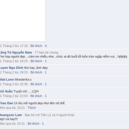
11 Tháng 2 lúc 17:15
·
Bỏ thích
·
4
Lãng Tử Nguyễn Nam
·
77 bạn bè chung
hơ hay.người đẹp ...cám ơn nhiều nhe...chúc ai đó buổi tối luôn tràn ngập niềm vui ...hjhjhjhj
11 Tháng 2 lúc 19:25
·
Bỏ thích
·
1
Luyen Ngo Dinh
thơ hay..ảnh đẹp.
11 Tháng 2 lúc 19:33
·
Bỏ thích
·
1
Bilal Lone
Wonderful u
11 Tháng 2 lúc 22:45
·
Bỏ thích
·
1
Gió Xuân
Tuyệt vời .....LQH
11 Tháng 2 lúc 22:54
·
Bỏ thích
·
1
Thao Dan
Ui rêu mê người đẹp như tiên nữ thế.
Hôm qua lúc 16:21
·
Thích
Hoangson Lam
·
Bạn bè với
Tiên Lý
và
4 người khác
ẹp! và hay!!!
Hôm qua lúc 16:31
·
Bỏ thích
·
1