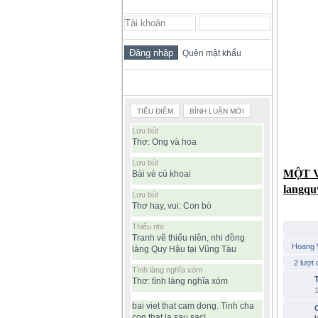
ĐĂNG NHẬP THÀNH VIÊN
Cả đ
Đón 
Quên mật khẩu
Cái 
Hỏi 
BÀI VIẾT ĐƯỢC ĐỌC NHIỀU
TIÊU ĐIỂM
BÌNH LUẬN MỚI
Lưu bút
Thơ: Ong và hoa
Lưu bút
MỘT V
Bài vè củ khoai
langqu
Lưu bút
Thơ hay, vui: Con bò
Thiếu nhi
Tranh vẽ thiếu niên, nhi đồng
Hoang 
làng Quy Hậu tại Vũng Tàu
2 lượt 
Tình làng nghĩa xóm
Thơ: tình làng nghĩa xóm
bai viet that cam dong. Tinh cha
con that la sau sac!