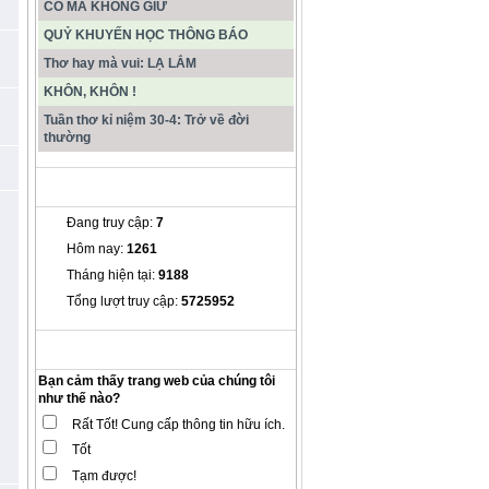
CÓ MÀ KHÔNG GIỮ
QUỶ KHUYẾN HỌC THÔNG BÁO
Thơ hay mà vui: LẠ LẮM
KHÔN, KHÔN !
Tuần thơ kỉ niệm 30-4: Trở về đời
thường
THỐNG KÊ
Đang truy cập:
7
Hôm nay:
1261
Tháng hiện tại:
9188
Tổng lượt truy cập:
5725952
THĂM DÒ Ý KIẾN
Bạn cảm thấy trang web của chúng tôi
như thế nào?
Rất Tốt! Cung cấp thông tin hữu ích.
Tốt
Tạm được!