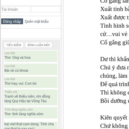
Cố gắng là
ĐĂNG NHẬP THÀNH VIÊN
Xuất tinh 
Xuất được t
Quên mật khẩu
Tình hình s
cử…vui vẻ 
BÀI VIẾT ĐƯỢC ĐỌC NHIỀU
Cố gắng giữ
TIÊU ĐIỂM
BÌNH LUẬN MỚI
Lưu bút
Thơ: Ong và hoa
Dư thì khẩn
Chú ý đưa 
Lưu bút
Bài vè củ khoai
chúng, làm
Lưu bút
Để quá trìn
Thơ hay, vui: Con bò
Thì không
Thiếu nhi
Tranh vẽ thiếu niên, nhi đồng
Bồi dưỡng c
làng Quy Hậu tại Vũng Tàu
Tình làng nghĩa xóm
Thơ: tình làng nghĩa xóm
Kiên quyết 
bai viet that cam dong. Tinh cha
Chứ không c
con that la sau sac!