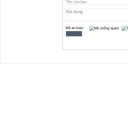
Mã an toàn:
Copyright © 2012 Làng Quy Hậu
Địa chỉ:354 Lê Hồng Phong, t.p Vũng Tàu
Website: www.langquyhau.com.vn
Email: langquyhauvungtau@gmail.com
Điện Thoại:02543859791