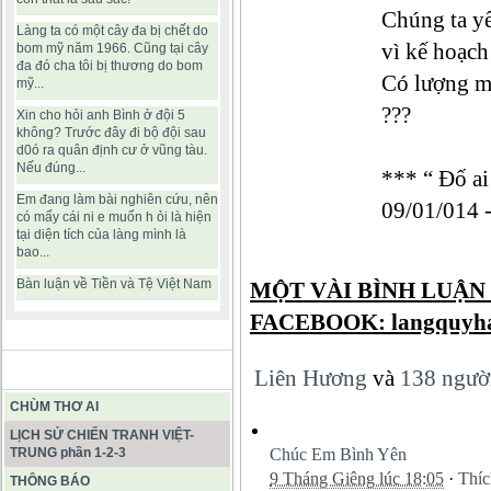
Chúng ta y
Làng ta có một cây đa bị chết do
vì kế hoạch
bom mỹ năm 1966. Cũng tại cây
đa đó cha tôi bị thương do bom
Có lượng m
mỹ...
???
Xin cho hỏi anh Bình ở đội 5
không? Trước đây đi bộ đội sau
d0ó ra quân định cư ở vũng tàu.
Nếu đúng...
*** “ Đố ai
Em đang làm bài nghiên cứu, nên
09/01/014
có mấy cái ni e muốn h ỏi là hiện
tại diện tích của làng mình là
bao...
Bàn luận về Tiền và Tệ Việt Nam
MỘT VÀI BÌNH LUẬN
FACEBOOK: langquyh
BÀI VIẾT HAY
Liên Hương
và
138 ngườ
CHÙM THƠ AI
LỊCH SỬ CHIẾN TRANH VIỆT-
TRUNG phần 1-2-3
Chúc Em Bình Yên
9 Tháng Giêng lúc 18:05
·
Thíc
THÔNG BÁO