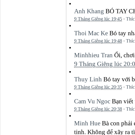
Anh Khang
BÓ TAY C
9 Tháng Giêng lúc 19:45
·
Thíc
Thoi Mac Ke
Bó tay nh
9 Tháng Giêng lúc 19:48
·
Thíc
Minhhieu Tran
Ối, chơi
9 Tháng Giêng lúc 20:
Thuy Linh
Bó tay với b
9 Tháng Giêng lúc 20:35
·
Thíc
Cam Vu Ngoc
Bạn viết
9 Tháng Giêng lúc 20:38
·
Thíc
Minh Hue
Bà con phải 
tinh. Không để xãy ra t