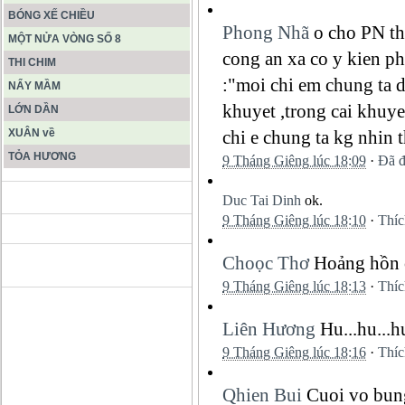
BÓNG XẾ CHIỀU
Phong Nhã
o cho PN th
MỘT NỬA VÒNG SỐ 8
cong an xa co y kien p
THI CHIM
:"moi chi em chung ta d
NẨY MẦM
khuyet ,trong cai khuye
LỚN DẦN
XUÂN về
chi e chung ta kg nhin 
TỎA HƯƠNG
9 Tháng Giêng lúc 18:09
·
Đã đ
ĐỘNG PHONG NHA KẺ BÀNG
Duc Tai Dinh
ok.
9 Tháng Giêng lúc 18:10
·
Thíc
Choọc Thơ
Hoảng hồn c
HANG SƠN ĐOÒNG MUÔN
MÀU
9 Tháng Giêng lúc 18:13
·
Thíc
Liên Hương
Hu...hu...hu
9 Tháng Giêng lúc 18:16
·
Thíc
Qhien Bui
Cuoi vo bun