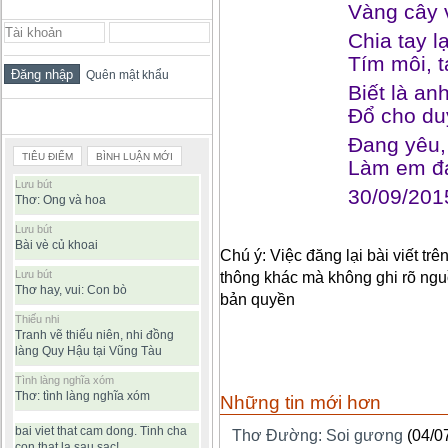
ĐĂNG NHẬP THÀNH VIÊN
Vàng cây 
Chia tay lạ
Tím môi, t
Quên mật khẩu
Biết là an
Đổ cho duy
BÀI VIẾT ĐƯỢC ĐỌC NHIỀU
Đang yêu,
TIÊU ĐIỂM
BÌNH LUẬN MỚI
Làm em đa
Lưu bút
30/09/201
Thơ: Ong và hoa
Lưu bút
Bài vè củ khoai
Chú ý: Việc đăng lại bài viết tr
Lưu bút
thông khác mà không ghi rõ ngu
Thơ hay, vui: Con bò
bản quyền
Thiếu nhi
Tranh vẽ thiếu niên, nhi đồng
làng Quy Hậu tại Vũng Tàu
Tình làng nghĩa xóm
Thơ: tình làng nghĩa xóm
Những tin mới hơn
bai viet that cam dong. Tinh cha
Thơ Đường: Soi gương
(04/0
con that la sau sac!