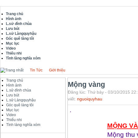
Trang chủ
Hình ảnh
L.sử đình chùa
Lưu bút
L.sử Làngquyhậu
Góc quê làng tôi
Mục lục
Video
Thiếu nhi
Tình làng nghĩa xóm
Tin Tức
Giới thiệu
Trang chủ
Mộng vàng
Hình ảnh
L.sử đình chùa
Đăng lúc: Thứ bảy - 03/10/2015 22:
Lưu bút
viết:
nguoiquyhau
L.sử Làngquyhậu
Góc quê làng tôi
Mục lục
Video
Thiếu nhi
MỘNG V
Tình làng nghĩa xóm
Mộng thu 