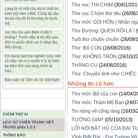
Thơ vui: THI CHIM
(30/01/201
Làng ta có một cây đa bị chết do
Thơ vui: Chùm thơ tếu
(26/06
bom mỹ năm 1966. Cũng tại cây
đa đó cha tôi bị thương do bom
Thơ mới: GỌI HỒN ( Nhân ng
mỹ...
Thơ Đường: QUEN RỒI LẠ !
Xin cho hỏi anh Bình ở đội 5
không? Trước đây đi bộ đội sau
Tuổi thơ chuồn chuồn
(26/09/
d0ó ra quân định cư ở vũng tàu.
Nếu đúng...
Thơ: Bố CON
(16/08/2016)
Em đang làm bài nghiên cứu, nên
Thơ: KHÔNG TRÒN
(29/10/2
có mấy cái ni e muốn h ỏi là hiện
THẰNG CU
(24/08/2016)
tại diện tích của làng mình là
bao...
Thơ: Chuyện tình như CHIẾC
Bàn luận về Tiền và Tệ Việt Nam
Những tin cũ hơn
Thơ mới: Bố của con
(14/04/2
Thơ mới: Thăm Mộ Bạn
(24/0
BÀI VIẾT HAY
Tin nóng về cổng làng
(16/03/
CHÙM THƠ AI
TƯỚNG GIÁP
(05/10/2013)
LỊCH SỬ CHIẾN TRANH VIỆT-
TRUNG phần 1-2-3
LỜI NÓI BẤT HỦ CỦA ĐẠI 
THÔNG BÁO
Vĩnh Biệt Bác - Đại Tướng V