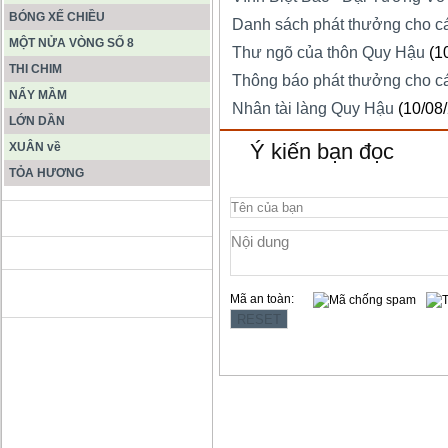
BÓNG XẾ CHIỀU
Danh sách phát thưởng cho cá
MỘT NỬA VÒNG SỐ 8
Thư ngõ của thôn Quy Hậu
(1
THI CHIM
Thông báo phát thưởng cho cá
NẨY MẦM
Nhân tài làng Quy Hậu
(10/08
LỚN DẦN
Ý kiến bạn đọc
XUÂN về
TỎA HƯƠNG
ĐỘNG PHONG NHA KẺ BÀNG
HANG SƠN ĐOÒNG MUÔN
Mã an toàn:
MÀU