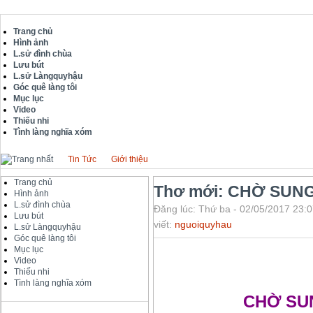
Trang chủ
Hình ảnh
L.sử đình chùa
Lưu bút
L.sử Làngquyhậu
Góc quê làng tôi
Mục lục
Video
Thiếu nhi
Tình làng nghĩa xóm
Tin Tức
Giới thiệu
Trang chủ
Thơ mới: CHỜ SUN
Hình ảnh
L.sử đình chùa
Đăng lúc: Thứ ba - 02/05/2017 23:0
Lưu bút
viết:
nguoiquyhau
L.sử Làngquyhậu
Góc quê làng tôi
Mục lục
Video
Thiếu nhi
Tình làng nghĩa xóm
CHỜ SU