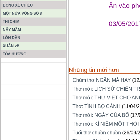
Ăn vào ph
BÓNG XẾ CHIỀU
MỘT NỬA VÒNG SỐ 8
THI CHIM
03/05/201
NẨY MẦM
LỚN DẦN
XUÂN về
TỎA HƯƠNG
ĐỘNG PHONG NHA KẺ BÀNG
Những tin mới hơn
Chùm thơ NGẮN MÀ HAY
(12
Thơ mới: LỊCH SỬ CHIẾN T
HANG SƠN ĐOÒNG MUÔN
MÀU
Thơ mới: THƯ VIẾT CHO AN
Thơ: TÌNH BỌ CÁNH
(11/04/
Thơ mới: NGÀY CỦA BỐ
(17/
Thơ mới: KỈ NIỆM MỘT THỜI
Tuổi thơ chuồn chuồn
(26/09/