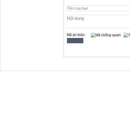
Mã an toàn:
Copyright © 2012 Làng Quy Hậu
Địa chỉ:354 Lê Hồng Phong, t.p Vũng Tàu
Website: www.langquyhau.com.vn
Email: langquyhauvungtau@gmail.com
Điện Thoại:02543859791