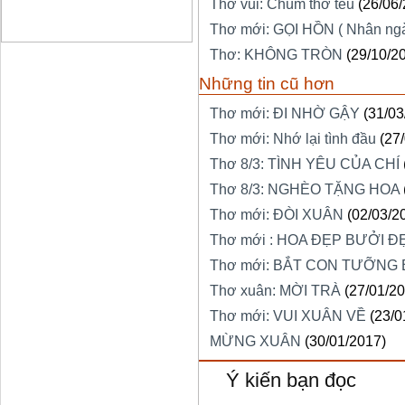
Thơ vui: Chùm thơ tếu
(26/06
Thơ mới: GỌI HỒN ( Nhân ng
Thơ: KHÔNG TRÒN
(29/10/2
Những tin cũ hơn
Thơ mới: ĐI NHỜ GẬY
(31/03
Thơ mới: Nhớ lại tình đầu
(27
Thơ 8/3: TÌNH YÊU CỦA CHÍ
Thơ 8/3: NGHÈO TẶNG HOA
Thơ mới: ĐÒI XUÂN
(02/03/2
Thơ mới : HOA ĐẸP BƯỞI Đ
Thơ mới: BẮT CON TƯỠNG
Thơ xuân: MỜI TRÀ
(27/01/2
Thơ mới: VUI XUÂN VỀ
(23/0
MỪNG XUÂN
(30/01/2017)
Ý kiến bạn đọc