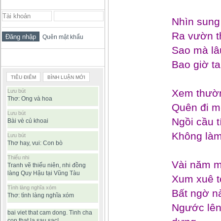
ĐĂNG NHẬP THÀNH VIÊN
Nhìn sung
Ra vườn t
Quên mật khẩu
Sao mà lâ
BÀI VIẾT ĐƯỢC ĐỌC NHIỀU
Bao giờ ta
TIÊU ĐIỂM
BÌNH LUẬN MỚI
Xem thườn
Lưu bút
Thơ: Ong và hoa
Quên đi m
Lưu bút
Ngồi cầu t
Bài vè củ khoai
Không làm
Lưu bút
Thơ hay, vui: Con bò
Thiếu nhi
Vài năm m
Tranh vẽ thiếu niên, nhi đồng
làng Quy Hậu tại Vũng Tàu
Xum xuê to
Tình làng nghĩa xóm
Bất ngờ nà
Thơ: tình làng nghĩa xóm
Ngước lên
bai viet that cam dong. Tinh cha
con that la sau sac!