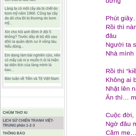
dưng
Làng ta có một cây đa bị chết do
bom mỹ năm 1966. Cũng tại cây
Phút giây
đa đó cha tôi bị thương do bom
mỹ...
Rồi thì 
Xin cho hỏi anh Bình ở đội 5
đâu
không? Trước đây đi bộ đội sau
d0ó ra quân định cư ở vũng tàu.
Người ta 
Nếu đúng...
Nhà mình 
Em đang làm bài nghiên cứu, nên
có mấy cái ni e muốn h ỏi là hiện
tại diện tích của làng mình là
Rồi thì “k
bao...
Không ai 
Bàn luận về Tiền và Tệ Việt Nam
Nhặt lên 
Ăn thì… m
BÀI VIẾT HAY
CHÙM THƠ AI
Cuộc đời,
LỊCH SỬ CHIẾN TRANH VIỆT-
Ngờ đâu m
TRUNG phần 1-2-3
Cầm me… 
THÔNG BÁO