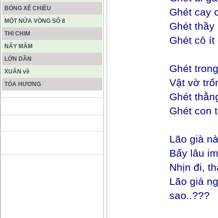
BÓNG XẾ CHIỀU
Ghét cay 
MỘT NỬA VÒNG SỐ 8
Ghét thầy
THI CHIM
Ghét cô ít
NẨY MẦM
LỚN DẦN
Ghét trong
XUÂN về
Vật vờ tr
TỎA HƯƠNG
Ghét thằn
ĐỘNG PHONG NHA KẺ BÀNG
Ghét con 
Lão già nà
HANG SƠN ĐOÒNG MUÔN
MÀU
Bấy lâu i
Nhịn đi, 
Lão già n
sao..???