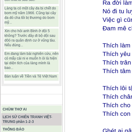
Ra đời làm
Làng ta có một cây đa bị chết do
Nó đi tu l
bom mỹ năm 1966. Cũng tại cây
đa đó cha tôi bị thương do bom
Việc gì cũ
mỹ...
Đam mê ch
Xin cho hỏi anh Bình ở đội 5
không? Trước đây đi bộ đội sau
d0ó ra quân định cư ở vũng tàu.
Thích làm
Nếu đúng...
Thích yêu
Em đang làm bài nghiên cứu, nên
có mấy cái ni e muốn h ỏi là hiện
Thích trân
tại diện tích của làng mình là
bao...
Thích tâm 
Bàn luận về Tiền và Tệ Việt Nam
Thích lôi 
Thích châ
BÀI VIẾT HAY
Thích cho 
CHÙM THƠ AI
Thích con
LỊCH SỬ CHIẾN TRANH VIỆT-
TRUNG phần 1-2-3
THÔNG BÁO
Ghét ai gâ