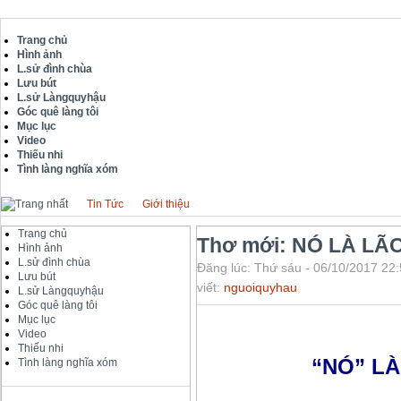
Trang chủ
Hình ảnh
L.sử đình chùa
Lưu bút
L.sử Làngquyhậu
Góc quê làng tôi
Mục lục
Video
Thiếu nhi
Tình làng nghĩa xóm
Tin Tức
Giới thiệu
Trang chủ
Thơ mới: NÓ LÀ LÃ
Hình ảnh
L.sử đình chùa
Đăng lúc: Thứ sáu - 06/10/2017 22:
Lưu bút
viết:
nguoiquyhau
L.sử Làngquyhậu
Góc quê làng tôi
Mục lục
Video
Thiếu nhi
“NÓ” L
Tình làng nghĩa xóm