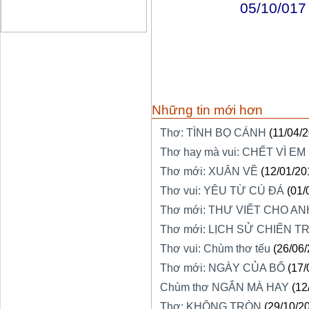
05/10/017
Những tin mới hơn
Thơ: TÌNH BỌ CÁNH
(11/04/
Thơ hay mà vui: CHẾT VÌ EM
Thơ mới: XUÂN VỀ
(12/01/20
Thơ vui: YÊU TỪ CÚ ĐÁ
(01/
Thơ mới: THƯ VIẾT CHO AN
Thơ mới: LỊCH SỬ CHIẾN T
Thơ vui: Chùm thơ tếu
(26/06
Thơ mới: NGÀY CỦA BỐ
(17/
Chùm thơ NGẮN MÀ HAY
(12
Thơ: KHÔNG TRÒN
(29/10/2