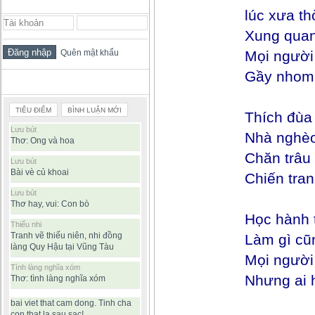
ĐĂNG NHẬP THÀNH VIÊN
lúc xưa thờ
Xung quan
Quên mật khẩu
Mọi người
Gầy nhom 
BÀI VIẾT ĐƯỢC ĐỌC NHIỀU
TIÊU ĐIỂM
BÌNH LUẬN MỚI
Thích đùa
Lưu bút
Nhà nghèo 
Thơ: Ong và hoa
Chăn trâu 
Lưu bút
Bài vè củ khoai
Chiến tran
Lưu bút
Thơ hay, vui: Con bò
Học hành 
Thiếu nhi
Tranh vẽ thiếu niên, nhi đồng
Làm gì cũn
làng Quy Hậu tại Vũng Tàu
Mọi người
Tình làng nghĩa xóm
Nhưng ai h
Thơ: tình làng nghĩa xóm
bai viet that cam dong. Tinh cha
con that la sau sac!