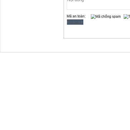
Mã an toàn:
Copyright © 2012 Làng Quy Hậu
Địa chỉ:354 Lê Hồng Phong, t.p Vũng Tàu
Website: www.langquyhau.com.vn
Email: langquyhauvungtau@gmail.com
Điện Thoại:02543859791