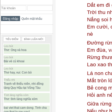
ĐĂNG NHẬP THÀNH VIÊN
Dắt em đi
Trời thu 
Nắng soi h
Quên mật khẩu
Em cười,
BÀI VIẾT ĐƯỢC ĐỌC NHIỀU
nè
TIÊU ĐIỂM
BÌNH LUẬN MỚI
Đường rừn
Lưu bút
Em đùa, v
Thơ: Ong và hoa
Rừng thưa
Lưu bút
Bài vè củ khoai
Lao xao th
Lưu bút
Lá non c
Thơ hay, vui: Con bò
Mắt tròn l
Thiếu nhi
Tranh vẽ thiếu niên, nhi đồng
Bẻ cong m
làng Quy Hậu tại Vũng Tàu
Hỏi anh nếu
Tình làng nghĩa xóm
Thơ: tình làng nghĩa xóm
Giữa rừng 
bai viet that cam dong. Tinh cha
Nếu như bị
con that la sau sac!