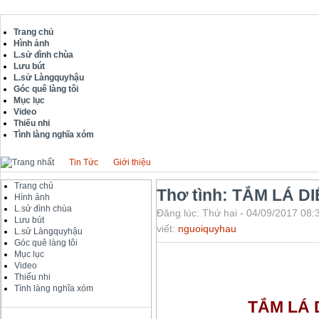
Trang chủ
Hình ảnh
L.sử đình chùa
Lưu bút
L.sử Làngquyhậu
Góc quê làng tôi
Mục lục
Video
Thiếu nhi
Tình làng nghĩa xóm
Tin Tức
Giới thiệu
Trang chủ
Thơ tình: TẮM LÁ 
Hình ảnh
L.sử đình chùa
Đăng lúc: Thứ hai - 04/09/2017 08:
Lưu bút
viết:
nguoiquyhau
L.sử Làngquyhậu
Góc quê làng tôi
Mục lục
Video
Thiếu nhi
Tình làng nghĩa xóm
TẮM LÁ 