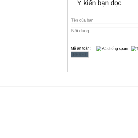
Ý kiến bạn đọc
Mã an toàn:
Copyright © 2012 Làng Quy Hậu
Địa chỉ:354 Lê Hồng Phong, t.p Vũng Tàu
Website: www.langquyhau.com.vn
Email: langquyhauvungtau@gmail.com
Điện Thoại:02543859791