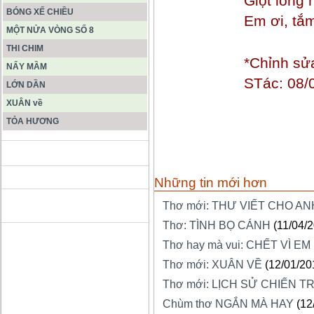
Giọt lòng
BÓNG XẾ CHIỀU
Em ơi, tắ
MỘT NỬA VÒNG SỐ 8
THI CHIM
*Chỉnh sử
NẨY MẦM
STác: 08/
LỚN DẦN
XUÂN về
TỎA HƯƠNG
ĐỘNG PHONG NHA KẺ BÀNG
Những tin mới hơn
HANG SƠN ĐOÒNG MUÔN
Thơ mới: THƯ VIẾT CHO AN
MÀU
Thơ: TÌNH BỌ CÁNH
(11/04/
Thơ hay mà vui: CHẾT VÌ EM
Thơ mới: XUÂN VỀ
(12/01/20
Thơ mới: LỊCH SỬ CHIẾN T
Chùm thơ NGẮN MÀ HAY
(12