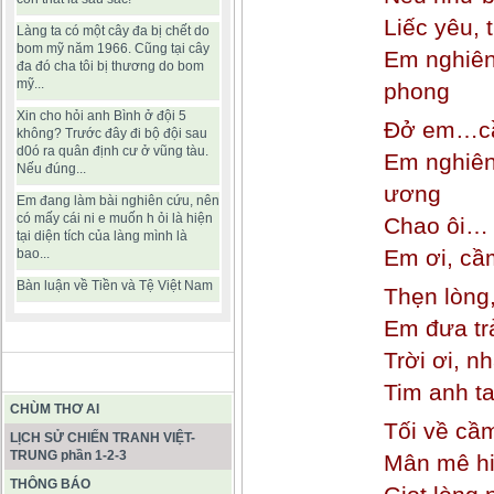
Liếc yêu,
Làng ta có một cây đa bị chết do
bom mỹ năm 1966. Cũng tại cây
Em nghiên
đa đó cha tôi bị thương do bom
mỹ...
phong
Xin cho hỏi anh Bình ở đội 5
Đở em…cầ
không? Trước đây đi bộ đội sau
d0ó ra quân định cư ở vũng tàu.
Em nghiên
Nếu đúng...
ương
Em đang làm bài nghiên cứu, nên
có mấy cái ni e muốn h ỏi là hiện
Chao ôi…
tại diện tích của làng mình là
Em ơi, cầ
bao...
Bàn luận về Tiền và Tệ Việt Nam
Thẹn lòng,
Em đưa tr
Trời ơi, n
BÀI VIẾT HAY
Tim anh t
CHÙM THƠ AI
Tối về cầ
LỊCH SỬ CHIẾN TRANH VIỆT-
TRUNG phần 1-2-3
Mân mê h
THÔNG BÁO