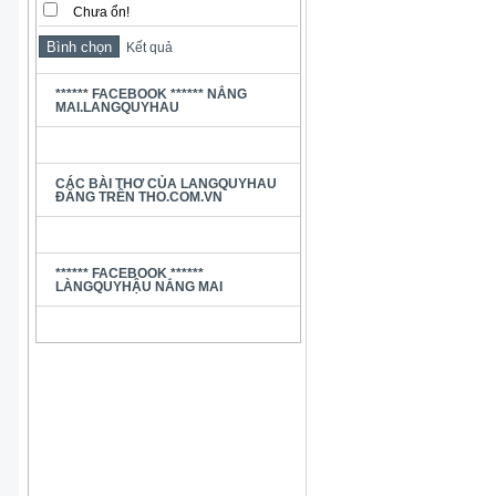
Chưa ổn!
Kết quả
****** FACEBOOK ****** NẮNG
MAI.LANGQUYHAU
CÁC BÀI THƠ CỦA LANGQUYHAU
ĐĂNG TRÊN THO.COM.VN
****** FACEBOOK ******
LÀNGQUYHẬU NẮNG MAI