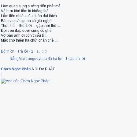
Làm quan sung sướng đến phát mê
Về hưu khó lắm là không thể
Lắm tiền nhiều của chân dài thích
Bảo sao các quan cố giữ nghề ...
Thời thế ... thế thời ... gặp thời thế ...
Đội trên đạp dưới củng cố ghế
Vợ bảo anh ơi còn thiếu tí ...!
Mặc cho thiên hạ chửi chán chê ...
Bỏ thích
·
Trả lời
·
2
·
16 giờ
NắngMai Langquyhau đã trả lời
·
1 câu trả lời
Chơn Ngọc Pháp
A DI ĐA PHẬT