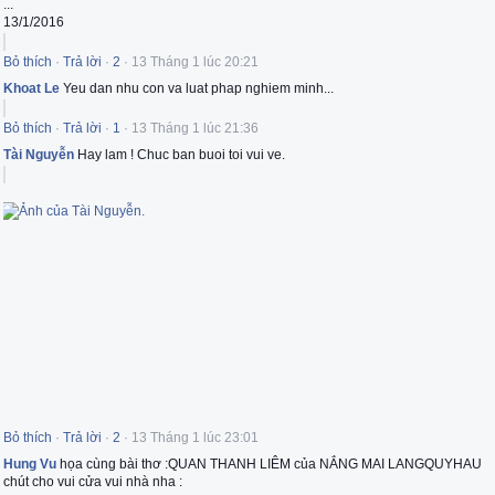
...
13/1/2016
Bỏ thích
·
Trả lời
·
2
·
13 Tháng 1 lúc 20:21
Khoat Le
Yeu dan nhu con va luat phap nghiem minh...
Bỏ thích
·
Trả lời
·
1
·
13 Tháng 1 lúc 21:36
Tài Nguyễn
Hay lam ! Chuc ban buoi toi vui ve.
Bỏ thích
·
Trả lời
·
2
·
13 Tháng 1 lúc 23:01
Hung Vu
họa cùng bài thơ :QUAN THANH LIÊM của NẮNG MAI LANGQUYHAU
chút cho vui cửa vui nhà nha :