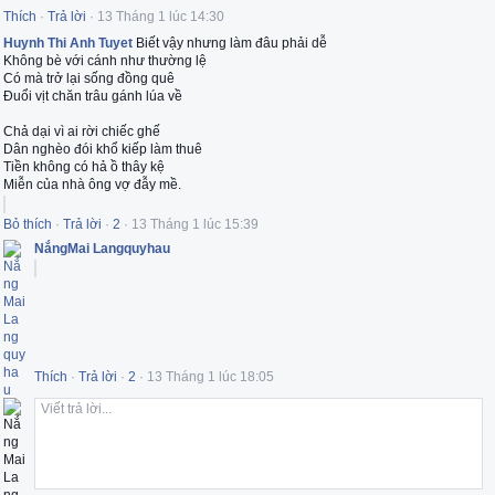
Thích
·
Trả lời
·
13 Tháng 1 lúc 14:30
Huynh Thi Anh Tuyet
Biết vậy nhưng làm đâu phải dễ
Không bè với cánh như thường lệ
Có mà trở lại sống đồng quê
Đuổi vịt chăn trâu gánh lúa về
Chả dại vì ai rời chiếc ghế
Dân nghèo đói khổ kiếp làm thuê
Tiền không có hả ồ thây kệ
Miễn của nhà ông vợ đẫy mề.
Bỏ thích
·
Trả lời
·
2
·
13 Tháng 1 lúc 15:39
NắngMai Langquyhau
Thích
·
Trả lời
·
2
·
13 Tháng 1 lúc 18:05
Viết trả lời...