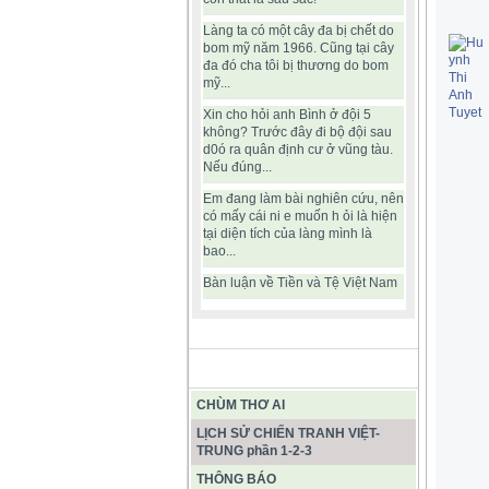
Làng ta có một cây đa bị chết do
bom mỹ năm 1966. Cũng tại cây
đa đó cha tôi bị thương do bom
mỹ...
Xin cho hỏi anh Bình ở đội 5
không? Trước đây đi bộ đội sau
d0ó ra quân định cư ở vũng tàu.
Nếu đúng...
Em đang làm bài nghiên cứu, nên
có mấy cái ni e muốn h ỏi là hiện
tại diện tích của làng mình là
bao...
Bàn luận về Tiền và Tệ Việt Nam
BÀI VIẾT HAY
CHÙM THƠ AI
LỊCH SỬ CHIẾN TRANH VIỆT-
TRUNG phần 1-2-3
THÔNG BÁO