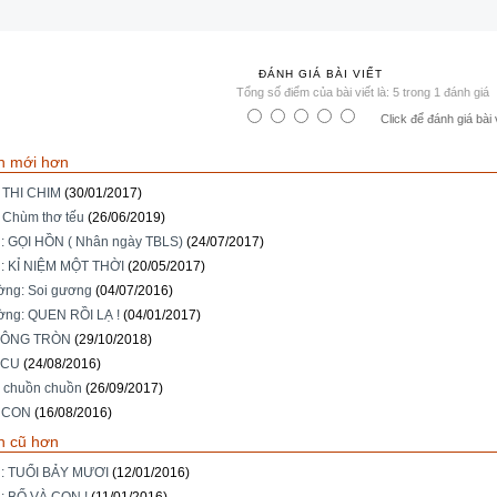
ĐÁNH GIÁ BÀI VIẾT
Tổng số điểm của bài viết là: 5 trong 1 đánh giá
Click để đánh giá bài 
n mới hơn
: THI CHIM
(30/01/2017)
: Chùm thơ tếu
(26/06/2019)
: GỌI HỒN ( Nhân ngày TBLS)
(24/07/2017)
: KỈ NIỆM MỘT THỜI
(20/05/2017)
ng: Soi gương
(04/07/2016)
ng: QUEN RỒI LẠ !
(04/01/2017)
HÔNG TRÒN
(29/10/2018)
 CU
(24/08/2016)
ơ chuồn chuồn
(26/09/2017)
ố CON
(16/08/2016)
n cũ hơn
i: TUỔI BẢY MƯƠI
(12/01/2016)