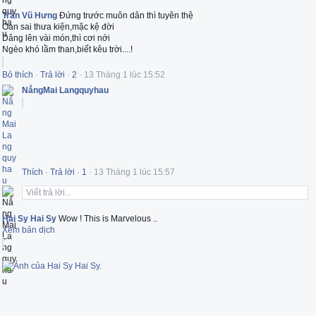
Trần Vũ Hưng
Đứng trước muôn dân thì tuyên thệ
Oan sai thưa kiện,mặc kệ đời
Dâng lên vài món,thì cơi nới
Ngèo khó lầm than,biết kêu trời....!
Bỏ thích
·
Trả lời
·
2
·
13 Tháng 1 lúc 15:52
NắngMai Langquyhau
Thích
·
Trả lời
·
1
·
13 Tháng 1 lúc 15:57
Viết trả lời...
Hai Sy Hai Sy
Wow ! This is Marvelous ..
Xem bản dịch