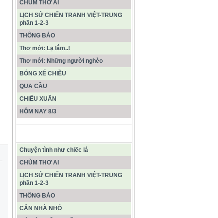
CHÙM THƠ AI
LỊCH SỬ CHIẾN TRANH VIỆT-TRUNG
phần 1-2-3
THÔNG BÁO
Thơ mới: Lạ lắm..!
Thơ mới: Những người nghèo
BÓNG XẾ CHIỀU
QUA CẦU
CHIỀU XUÂN
HÔM NAY 8/3
CÁC BÀI VIẾT MỚI NHẤT
Chuyện tình như chiếc lá
CHÙM THƠ AI
LỊCH SỬ CHIẾN TRANH VIỆT-TRUNG
phần 1-2-3
THÔNG BÁO
CĂN NHÀ NHỎ