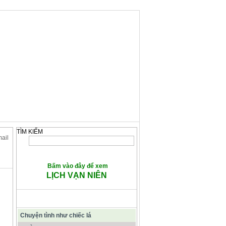
TÌM KIẾM
mail
Bấm vào đây để xem
LỊCH VẠN NIÊN
CÁC BÀI VIẾT TIÊU ĐIỂM
Chuyện tình như chiếc lá