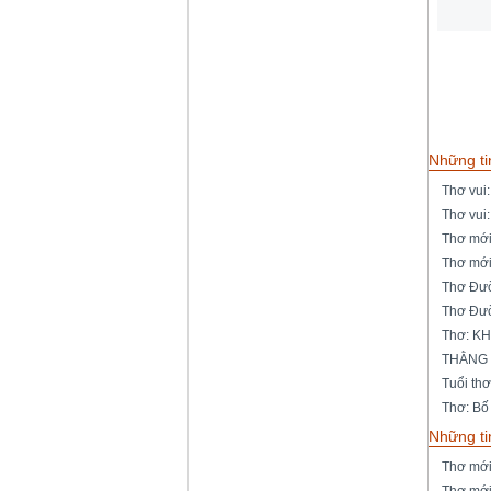
Những ti
Thơ vui
Thơ vui
Thơ mới
Thơ mới
Thơ Đườ
Thơ Đườ
Thơ: K
THẰNG
Tuổi th
Thơ: B
Những ti
Thơ mớ