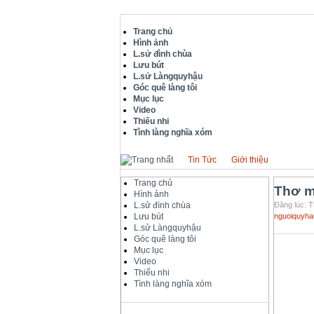
Trang chủ
Hình ảnh
L.sử đình chùa
Lưu bút
L.sử Làngquyhậu
Góc quê làng tôi
Mục lục
Video
Thiếu nhi
Tình làng nghĩa xóm
Tin Tức
Giới thiệu
Trang chủ
Thơ m
Hình ảnh
L.sử đình chùa
Đăng lúc: T
Lưu bút
nguoiquyha
L.sử Làngquyhậu
Góc quê làng tôi
Mục lục
Video
Thiếu nhi
Tình làng nghĩa xóm