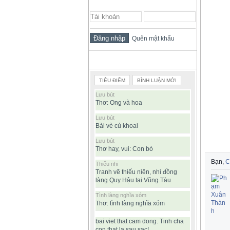
ĐĂNG NHẬP THÀNH VIÊN
Quên mật khẩu
BÀI VIẾT ĐƯỢC ĐỌC NHIỀU
TIÊU ĐIỂM
BÌNH LUẬN MỚI
Lưu bút
Thơ: Ong và hoa
Lưu bút
Bài vè củ khoai
Lưu bút
Thơ hay, vui: Con bò
Bạn,
C
Thiếu nhi
Tranh vẽ thiếu niên, nhi đồng
Commen
làng Quy Hậu tại Vũng Tàu
Tình làng nghĩa xóm
Thơ: tình làng nghĩa xóm
bai viet that cam dong. Tinh cha
con that la sau sac!