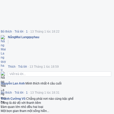
Bỏ thích
·
Trả lời
·
1
·
13 Tháng 1 lúc 18:22
NắngMai Langquyhau
Thích
·
Trả lời
·
13 Tháng 1 lúc 18:59
Viết trả lời...
Nguyễn Lan Anh
Mình thích nhất 4 câu cuối
Bỏ thích
·
Trả lời
·
1
·
13 Tháng 1 lúc 18:31
Thanh Cường Võ
Chẳng phải nơi nào cùng bậc ghế
Cũng là đứ độ với thanh liêm
Làm quan lớn nhỏ đều hai loại
Một bọn gian tham một sống hiền...