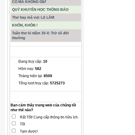
CÓ MÀ KHÔNG GIỮ
QUỶ KHUYẾN HỌC THÔNG BÁO
Thơ hay mà vui: LẠ LẮM
KHÔN, KHÔN !
Tuần thơ kỉ niệm 30-4: Trở về đời
thường
THỐNG KÊ
Đang truy cập:
10
Hôm nay:
582
Tháng hiện tại:
8509
Tổng lượt truy cập:
5725273
THĂM DÒ Ý KIẾN
Bạn cảm thấy trang web của chúng tôi
như thế nào?
Rất Tốt! Cung cấp thông tin hữu ích.
Tốt
Tạm được!