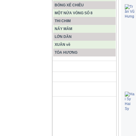
BÓNG XẾ CHIỀU
MỘT NỬA VÒNG SỐ 8
THI CHIM
NẨY MẦM
LỚN DẦN
XUÂN về
TỎA HƯƠNG
ĐỘNG PHONG NHA KẺ BÀNG
HANG SƠN ĐOÒNG MUÔN
MÀU