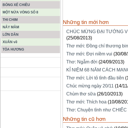
BÓNG XẾ CHIỀU
MỘT NỬA VÒNG SỐ 8
THI CHIM
Những tin mới hơn
NẨY MẦM
CHÚC MỪNG ĐẠI TƯỚNG VÕ
LỚN DẦN
(25/08/2013)
XUÂN về
Thơ mới: Đồng chí thương bi
TỎA HƯƠNG
Thơ mới: Đợi niềm vui
(30/08
Thơ: Ngẫm đời
(24/09/2013)
ĐỘNG PHONG NHA KẺ BÀNG
KỈ NIỆM 68 NĂM CÁCH MẠNG
Thơ mới: Lời tỏ tình đầu tiên
(
HANG SƠN ĐOÒNG MUÔN
Chúc mừng ngày 20/11
(14/11
MÀU
Chùm thơ sữa
(26/10/2013)
Thơ mới: Thích hoa
(10/08/20
Thơ: Chuyện tình như CHIẾC
Những tin cũ hơn