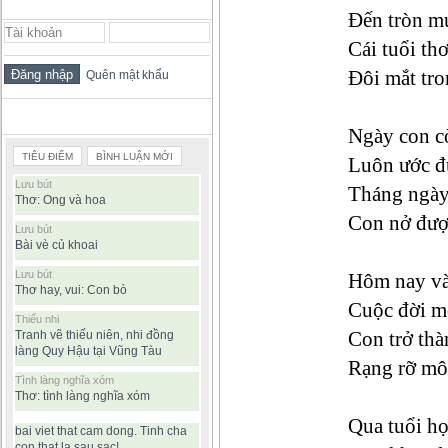
ĐĂNG NHẬP THÀNH VIÊN
Đến tròn mư
Cái tuổi th
Đôi mắt tro
Quên mật khẩu
BÀI VIẾT ĐƯỢC ĐỌC NHIỀU
Ngày con c
TIÊU ĐIỂM
BÌNH LUẬN MỚI
Luôn ước đ
Lưu bút
Tháng ngày
Thơ: Ong và hoa
Con nở đượ
Lưu bút
Bài vè củ khoai
Lưu bút
Hôm nay và
Thơ hay, vui: Con bò
Cuộc đời mớ
Thiếu nhi
Con trở thà
Tranh vẽ thiếu niên, nhi đồng
làng Quy Hậu tại Vũng Tàu
Rạng rỡ mô
Tình làng nghĩa xóm
Thơ: tình làng nghĩa xóm
Qua tuổi họ
bai viet that cam dong. Tinh cha
con that la sau sac!