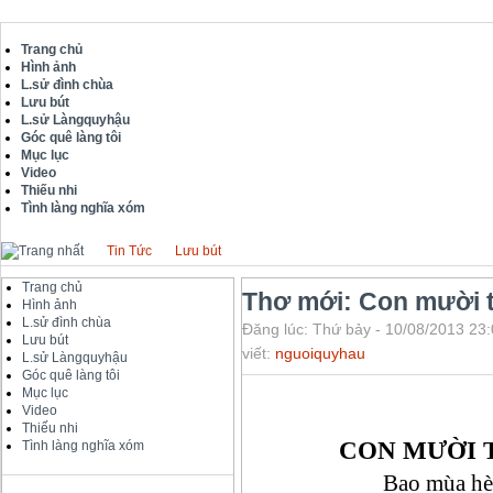
Trang chủ
Hình ảnh
L.sử đình chùa
Lưu bút
L.sử Làngquyhậu
Góc quê làng tôi
Mục lục
Video
Thiếu nhi
Tình làng nghĩa xóm
Tin Tức
Lưu bút
Trang chủ
Thơ mới: Con mười t
Hình ảnh
L.sử đình chùa
Đăng lúc: Thứ bảy - 10/08/2013 23:
Lưu bút
viết:
nguoiquyhau
L.sử Làngquyhậu
Góc quê làng tôi
Mục lục
Video
Thiếu nhi
CON MƯỜI 
Tình làng nghĩa xóm
Bao mùa hè