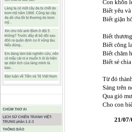
Con khôn l
Làng ta có một cây đa bị chết do
Biết yêu và 
bom mỹ năm 1966. Cũng tại cây
đa đó cha tôi bị thương do bom
Biết giận h
mỹ...
Xin cho hỏi anh Bình ở đội 5
Biết thươn
không? Trước đây đi bộ đội sau
d0ó ra quân định cư ở vũng tàu.
Biết công la
Nếu đúng...
Biết chăm 
Em đang làm bài nghiên cứu, nên
có mấy cái ni e muốn h ỏi là hiện
Biết sẻ chi
tại diện tích của làng mình là
bao...
Bàn luận về Tiền và Tệ Việt Nam
Từ đó thàn
Sáng trên n
Qua gió mư
BÀI VIẾT HAY
Cho con biế
CHÙM THƠ AI
LỊCH SỬ CHIẾN TRANH VIỆT-
21/07
TRUNG phần 1-2-3
THÔNG BÁO