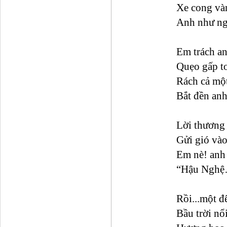
Xe cong và
Anh như n
Em trách an
Quẹo gấp t
Rách cả mộ
Bắt đền anh
Lời thương
Gửi gió vào
Em nè! anh
“Hậu Nghệ
Rồi...một đ
Bầu trời nổ