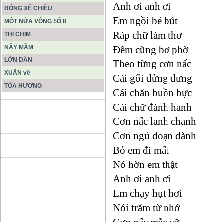
Anh ơi anh ơi
BÓNG XẾ CHIỀU
Em ngồi bẻ bút
MỘT NỬA VÒNG SỐ 8
Ráp chữ làm thơ
THI CHIM
NẨY MẦM
Đêm cũng bơ phờ
LỚN DẦN
Theo từng cơn nấc
XUÂN về
Cái gối dửng dưng
TỎA HƯƠNG
Cái chăn buồn bực
Cái chữ đành hanh
ĐỘNG PHONG NHA KẺ BÀNG
Cơn nấc lanh chanh
Cơn ngủ đoạn đành
HANG SƠN ĐOÒNG MUÔN
Bỏ em đi mất
MÀU
Nó hờn em thật
Anh ơi anh ơi
Em chạy hụt hơi
Nói trăm từ nhớ