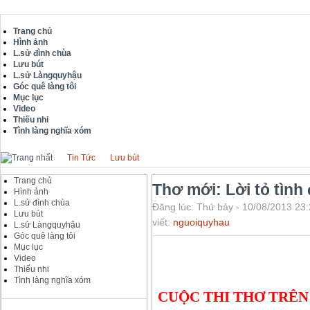
Trang chủ
Hình ảnh
L.sử đình chùa
Lưu bút
L.sử Làngquyhậu
Góc quê làng tôi
Mục lục
Video
Thiếu nhi
Tình làng nghĩa xóm
Tin Tức
Lưu bút
Trang chủ
Thơ mới: Lời tỏ tình 
Hình ảnh
L.sử đình chùa
Đăng lúc: Thứ bảy - 10/08/2013 23:
Lưu bút
viết:
nguoiquyhau
L.sử Làngquyhậu
Góc quê làng tôi
Mục lục
Video
Thiếu nhi
Tình làng nghĩa xóm
CUỘC THI THƠ TRÊN 