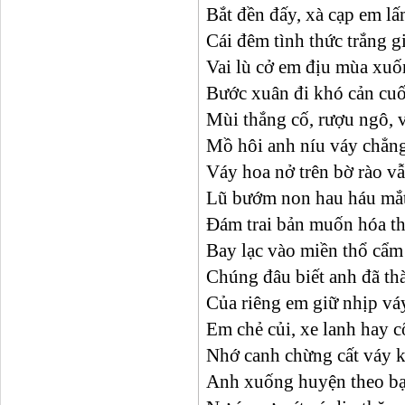
Bắt đền đấy, xà cạp em lấ
Cái đêm tình thức trắng g
Vai lù cở em địu mùa xuố
Bước xuân đi khó cản cu
Mùi thắng cố, rượu ngô, 
Mồ hôi anh níu váy chẳn
Váy hoa nở trên bờ rào vẫ
Lũ bướm non hau háu mắt
Đám trai bản muốn hóa t
Bay lạc vào miền thổ cẩm
Chúng đâu biết anh đã t
Của riêng em giữ nhịp vá
Em chẻ củi, xe lanh hay 
Nhớ canh chừng cất váy k
Anh xuống huyện theo bạ