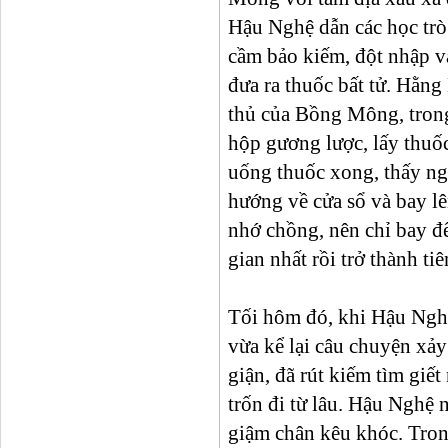
Hậu Nghệ dẫn các học tr
cầm bảo kiếm, đột nhập v
đưa ra thuốc bất tử. Hằng
thủ của Bồng Mông, tron
hộp gương lược, lấy thuốc
uống thuốc xong, thấy ng
hướng về cửa sổ và bay l
nhớ chồng, nên chỉ bay đế
gian nhất rồi trở thành tiê
Tối hôm đó, khi Hậu Nghệ
vừa kể lại câu chuyện xảy
giận, đã rút kiếm tìm gi
trốn đi từ lâu. Hậu Nghệ 
giậm chân kêu khóc. Tro