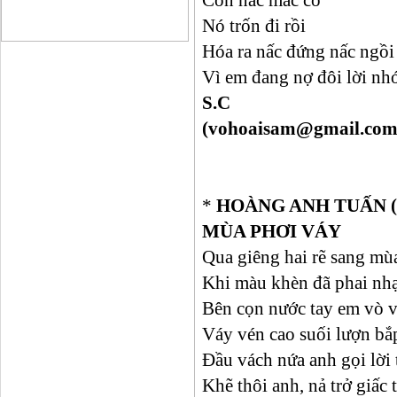
Cơn nấc mắc cỡ
Nó trốn đi rồi
Hóa ra nấc đứng nấc ngồi
Vì em đang nợ đôi lời nh
S.C
(vohoaisam@gmail.com
*
HOÀNG ANH TUẤN (G
MÙA PHƠI VÁY
Qua giêng hai rẽ sang mù
Khi màu khèn đã phai nhạ
Bên cọn nước tay em vò v
Váy vén cao suối lượn bắ
Đầu vách nứa anh gọi lời
Khẽ thôi anh, nả trở giấc