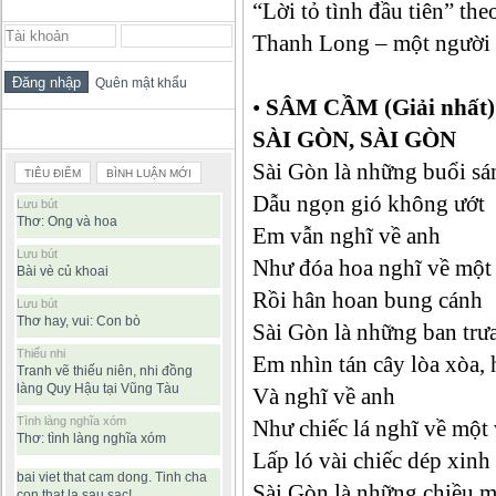
ĐĂNG NHẬP THÀNH VIÊN
“Lời tỏ tình đầu tiên” th
Thanh Long – một người y
Quên mật khẩu
•
SÂM CẦM (Giải nhất)
BÀI VIẾT ĐƯỢC ĐỌC NHIỀU
SÀI GÒN, SÀI GÒN
Sài Gòn là những buổi sá
TIÊU ĐIỂM
BÌNH LUẬN MỚI
Dẫu ngọn gió không ướt
Lưu bút
Thơ: Ong và hoa
Em vẫn nghĩ về anh
Lưu bút
Như đóa hoa nghĩ về mộ
Bài vè củ khoai
Rồi hân hoan bung cánh
Lưu bút
Thơ hay, vui: Con bò
Sài Gòn là những ban trư
Thiếu nhi
Em nhìn tán cây lòa xòa,
Tranh vẽ thiếu niên, nhi đồng
làng Quy Hậu tại Vũng Tàu
Và nghĩ về anh
Tình làng nghĩa xóm
Như chiếc lá nghĩ về một 
Thơ: tình làng nghĩa xóm
Lấp ló vài chiếc dép xinh
bai viet that cam dong. Tinh cha
Sài Gòn là những chiều 
con that la sau sac!