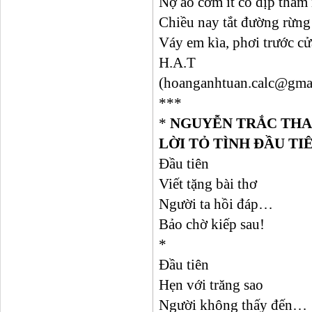
Nợ áo cơm ít có dịp thăm
Chiều nay tắt đường rừng
Váy em kìa, phơi trước cử
H.A.T
(hoanganhtuan.calc@gmai
***
*
NGUYỄN TRẮC THANH
LỜI TỎ TÌNH ĐẦU TI
Đầu tiên
Viết tặng bài thơ
Người ta hồi đáp…
Bảo chờ kiếp sau!
*
Đầu tiên
Hẹn với trăng sao
Người không thấy đến…