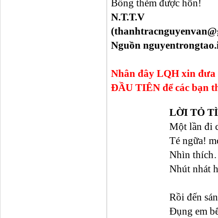
Bỗng thèm được hôn!
N.T.T.V
(thanhtracnguyenvan@
Nguồn nguyentrongtao.
Nhân đây LQH xin đưa 
ĐẦU TIÊN để các bạn t
LỜI TỎ T
Một lần đi 
Té ngữa! m
Nhìn thích
Nhút nhát h
Rồi đến sán
Đụng em bê