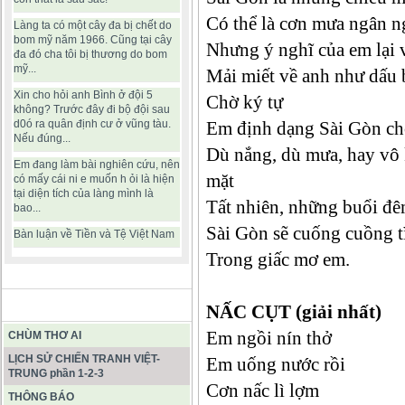
Có thể là cơn mưa ngân ng
Làng ta có một cây đa bị chết do
bom mỹ năm 1966. Cũng tại cây
Nhưng ý nghĩ của em lại
đa đó cha tôi bị thương do bom
mỹ...
Mải miết về anh như dấu
Xin cho hỏi anh Bình ở đội 5
Chờ ký tự
không? Trước đây đi bộ đội sau
d0ó ra quân định cư ở vũng tàu.
Em định dạng Sài Gòn ch
Nếu đúng...
Dù nắng, dù mưa, hay vô
Em đang làm bài nghiên cứu, nên
mặt
có mấy cái ni e muốn h ỏi là hiện
tại diện tích của làng mình là
Tất nhiên, những buổi đê
bao...
Sài Gòn sẽ cuống cuồng
Bàn luận về Tiền và Tệ Việt Nam
Trong giấc mơ em.
BÀI VIẾT HAY
NẤC CỤT (giải nhất)
Em ngồi nín thở
CHÙM THƠ AI
LỊCH SỬ CHIẾN TRANH VIỆT-
Em uống nước rồi
TRUNG phần 1-2-3
Cơn nấc lì lợm
THÔNG BÁO