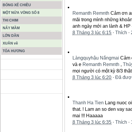
BÓNG XẾ CHIỀU
MỘT NỬA VÒNG SỐ 8
Remanth Remnth
Cảm ơn an
mãi trong mình những khoản
THI CHIM
anh ngày mới an lành & HP c
NẨY MẦM
8 Tháng 3 lúc 6:15
·
Thích
·
LỚN DẦN
XUÂN về
TỎA HƯƠNG
Làngquyhậu Nắngmai
Cảm 
và e
Remanth Remnth
,
Thú
ĐỘNG PHONG NHA KẺ BÀNG
mọi người có một kỳ 8/3 thật
8 Tháng 3 lúc 6:20
·
Đã đượ
HANG SƠN ĐOÒNG MUÔN
MÀU
Thanh Ha Tien
Lang nuoc oi 
that. ! Lam an so den vay sa
mai !!! Haaaaa
8 Tháng 3 lúc 6:35
·
Thích
·