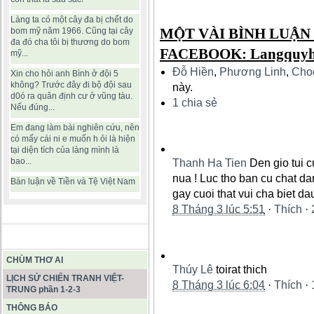
Làng ta có một cây đa bị chết do
MỘT VÀI BÌNH LUẬN
bom mỹ năm 1966. Cũng tại cây
đa đó cha tôi bị thương do bom
FACEBOOK: Langquyh
mỹ...
Đỗ Hiền
,
Phương Linh
,
Cho
Xin cho hỏi anh Bình ở đội 5
không? Trước đây đi bộ đội sau
này.
d0ó ra quân định cư ở vũng tàu.
1 chia sẻ
Nếu đúng...
Em đang làm bài nghiên cứu, nên
có mấy cái ni e muốn h ỏi là hiện
tại diện tích của làng mình là
bao...
Thanh Ha Tien
Den gio tui c
nua ! Luc tho ban cu chat dan
Bàn luận về Tiền và Tệ Việt Nam
gay cuoi that vui cha biet da
8 Tháng 3 lúc 5:51
·
Thích
·
BÀI VIẾT HAY
CHÙM THƠ AI
Thúy Lê
toirat thich
LỊCH SỬ CHIẾN TRANH VIỆT-
8 Tháng 3 lúc 6:04
·
Thích
·
TRUNG phần 1-2-3
THÔNG BÁO