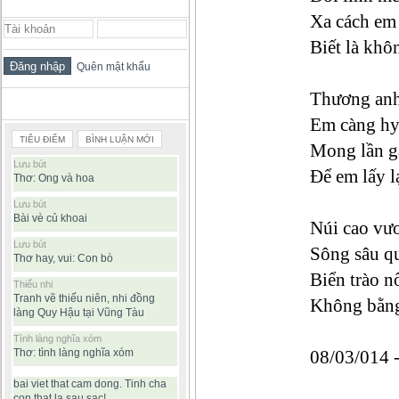
ĐĂNG NHẬP THÀNH VIÊN
Xa cách em 
Biết là khô
Quên mật khẩu
Thương an
BÀI VIẾT ĐƯỢC ĐỌC NHIỀU
Em càng hy
TIÊU ĐIỂM
BÌNH LUẬN MỚI
Mong lần gặ
Lưu bút
Để em lấy l
Thơ: Ong và hoa
Lưu bút
Bài vè củ khoai
Núi cao vư
Lưu bút
Sông sâu qu
Thơ hay, vui: Con bò
Biển trào n
Thiếu nhi
Tranh vẽ thiếu niên, nhi đồng
Không bằng
làng Quy Hậu tại Vũng Tàu
Tình làng nghĩa xóm
Thơ: tình làng nghĩa xóm
08/03/014 
bai viet that cam dong. Tinh cha
con that la sau sac!