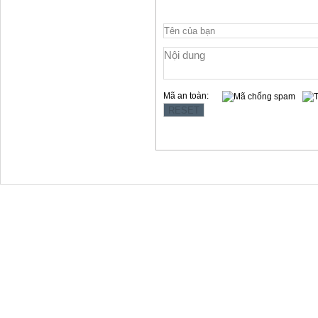
Mã an toàn:
Copyright © 2012 Làng Quy Hậu
Địa chỉ:354 Lê Hồng Phong, t.p Vũng Tàu
Website: www.langquyhau.com.vn
Email: langquyhauvungtau@gmail.com
Điện Thoại:02543859791