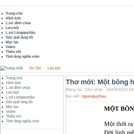
Trang chủ
Hình ảnh
L.sử đình chùa
Lưu bút
L.sử Làngquyhậu
Góc quê làng tôi
Mục lục
Video
Thiếu nhi
Tình làng nghĩa xóm
Tin Tức
Lưu bút
Trang chủ
Thơ mới: Một bông 
Hình ảnh
L.sử đình chùa
Đăng lúc: Chủ nhật - 16/03/2014 04
Lưu bút
bài viết:
nguoiquyhau
L.sử Làngquyhậu
Góc quê làng tôi
Mục lục
MỘT BÔN
Video
Thiếu nhi
Tình làng nghĩa xóm
Một thời ra
Đời lính m