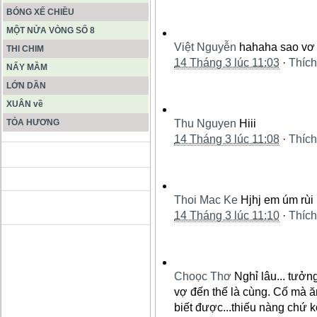
BÓNG XẾ CHIỀU
MỘT NỬA VÒNG SỐ 8
Việt Nguyễn
hahaha sao vơ 
THI CHIM
14 Tháng 3 lúc 11:03
·
Thích
NẨY MẦM
LỚN DẦN
XUÂN về
TỎA HƯƠNG
Thu Nguyen
Hiii
14 Tháng 3 lúc 11:08
·
Thích
ĐỘNG PHONG NHA KẺ BÀNG
Thoi Mac Ke
Hjhj em úm rùi
HANG SƠN ĐOÒNG MUÔN
MÀU
14 Tháng 3 lúc 11:10
·
Thích
Choọc Thơ
Nghỉ lâu... tưở
vợ đến thế là cùng. Cố mà ă
biết được...thiếu nàng chứ ko 