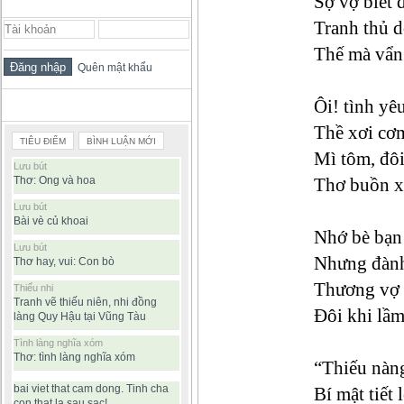
Sợ vợ biết 
ĐĂNG NHẬP THÀNH VIÊN
Tranh thủ d
Thế mà vẩn
Quên mật khẩu
Ôi! tình yê
BÀI VIẾT ĐƯỢC ĐỌC NHIỀU
Thề xơi cơ
TIÊU ĐIỂM
BÌNH LUẬN MỚI
Mì tôm, đôi
Lưu bút
Thơ: Ong và hoa
Thơ buồn x
Lưu bút
Bài vè củ khoai
Nhớ bè bạn 
Lưu bút
Nhưng đành
Thơ hay, vui: Con bò
Thương vợ 
Thiếu nhi
Tranh vẽ thiếu niên, nhi đồng
Đôi khi lầ
làng Quy Hậu tại Vũng Tàu
Tình làng nghĩa xóm
Thơ: tình làng nghĩa xóm
“Thiếu nàng
bai viet that cam dong. Tinh cha
Bí mật tiết 
con that la sau sac!