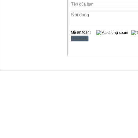
Mã an toàn:
Copyright © 2012 Làng Quy Hậu
Địa chỉ:354 Lê Hồng Phong, t.p Vũng Tàu
Website: www.langquyhau.com.vn
Email: langquyhauvungtau@gmail.com
Điện Thoại:02543859791