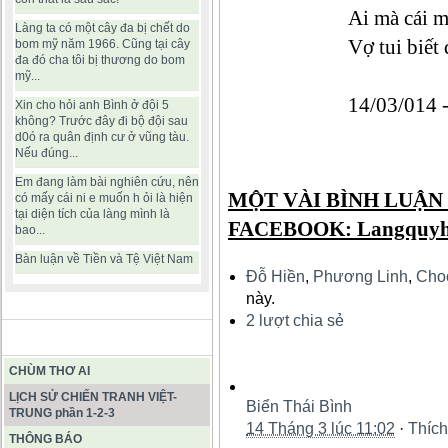
Ai mà cái mi
Làng ta có một cây đa bị chết do
Vợ tui biết
bom mỹ năm 1966. Cũng tại cây
đa đó cha tôi bị thương do bom
mỹ...
14/03/014 
Xin cho hỏi anh Bình ở đội 5
không? Trước đây đi bộ đội sau
d0ó ra quân định cư ở vũng tàu.
Nếu đúng...
Em đang làm bài nghiên cứu, nên
MỘT VÀI BÌNH LUẬN
có mấy cái ni e muốn h ỏi là hiện
tại diện tích của làng mình là
FACEBOOK: Langquyh
bao...
Bàn luận về Tiền và Tệ Việt Nam
Đỗ Hiền
,
Phương Linh
,
Cho
này.
2 lượt chia sẻ
BÀI VIẾT HAY
CHÙM THƠ AI
LỊCH SỬ CHIẾN TRANH VIỆT-
Biển Thái Bình
TRUNG phần 1-2-3
14 Tháng 3 lúc 11:02
·
Thích
THÔNG BÁO