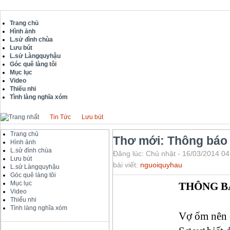
Trang chủ
Hình ảnh
L.sử đình chùa
Lưu bút
L.sử Làngquyhậu
Góc quê làng tôi
Mục lục
Video
Thiếu nhi
Tình làng nghĩa xóm
Tin Tức
Lưu bút
Trang chủ
Thơ mới: Thông báo
Hình ảnh
L.sử đình chùa
Đăng lúc: Chủ nhật - 16/03/2014 04
Lưu bút
bài viết:
nguoiquyhau
L.sử Làngquyhậu
Góc quê làng tôi
Mục lục
THÔNG B
Video
Thiếu nhi
Tình làng nghĩa xóm
Vợ ốm nên 