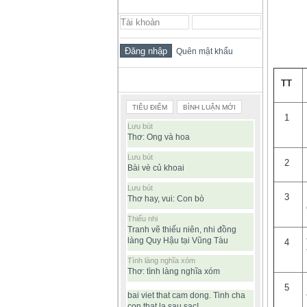
ĐĂNG NHẬP THÀNH VIÊN
Quên mật khẩu
BÀI VIẾT ĐƯỢC ĐỌC NHIỀU
TT
TIÊU ĐIỂM
BÌNH LUẬN MỚI
1
Lưu bút
Thơ: Ong và hoa
Lưu bút
2
Bài vè củ khoai
Lưu bút
3
Thơ hay, vui: Con bò
Thiếu nhi
Tranh vẽ thiếu niên, nhi đồng
làng Quy Hậu tại Vũng Tàu
4
Tình làng nghĩa xóm
Thơ: tình làng nghĩa xóm
5
bai viet that cam dong. Tinh cha
con that la sau sac!