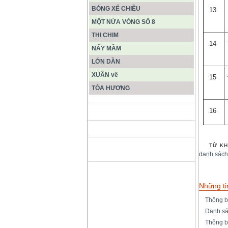
BÓNG XẾ CHIỀU
13
MỘT NỬA VÒNG SỐ 8
THI CHIM
14
NẨY MẦM
LỚN DẦN
XUÂN về
15
TỎA HƯƠNG
16
ĐỘNG PHONG NHA KẺ BÀNG
TỪ KH
HANG SƠN ĐOÒNG MUÔN
MÀU
danh sách
Những ti
Thông b
Danh sá
Thông b