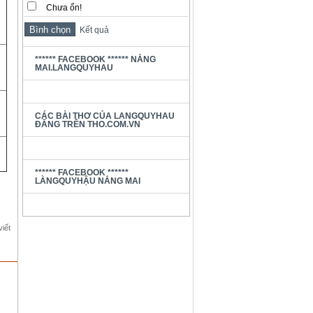
Chưa ổn!
Kết quả
****** FACEBOOK ****** NẮNG
MAI.LANGQUYHAU
CÁC BÀI THƠ CỦA LANGQUYHAU
ĐĂNG TRÊN THO.COM.VN
****** FACEBOOK ******
LÀNGQUYHẬU NẮNG MAI
viết