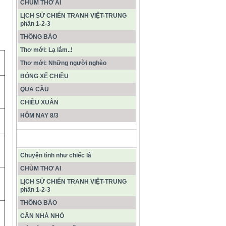
CHÙM THƠ AI
LỊCH SỬ CHIẾN TRANH VIỆT-TRUNG
phần 1-2-3
THÔNG BÁO
Thơ mới: Lạ lắm..!
Thơ mới: Những người nghèo
BÓNG XẾ CHIỀU
QUA CẦU
CHIỀU XUÂN
HÔM NAY 8/3
CÁC BÀI VIẾT MỚI NHẤT
Chuyện tình như chiếc lá
CHÙM THƠ AI
LỊCH SỬ CHIẾN TRANH VIỆT-TRUNG
phần 1-2-3
THÔNG BÁO
CĂN NHÀ NHỎ