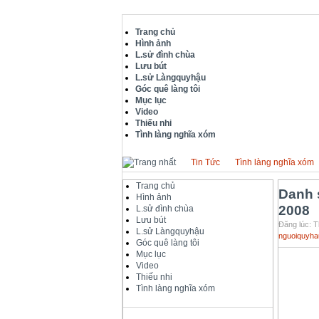
Trang chủ
Hình ảnh
L.sử đình chùa
Lưu bút
L.sử Làngquyhậu
Góc quê làng tôi
Mục lục
Video
Thiếu nhi
Tình làng nghĩa xóm
Tin Tức
Tình làng nghĩa xóm
Trang chủ
Danh 
Hình ảnh
2008
L.sử đình chùa
Lưu bút
Đăng lúc: T
L.sử Làngquyhậu
nguoiquyha
Góc quê làng tôi
Mục lục
DA
Video
Thiếu nhi
Tình làng nghĩa xóm