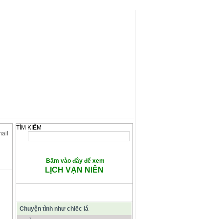
TÌM KIẾM
mail
Bấm vào đây để xem
LỊCH VẠN NIÊN
CÁC BÀI VIẾT TIÊU ĐIỂM
Chuyện tình như chiếc lá