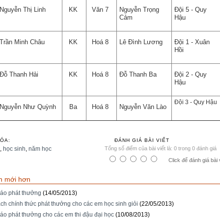
Nguyễn Thị Linh
KK
Văn 7
Nguyễn Trọng
Đội 5 - Quy
Cảm
Hậu
Trần Minh Châu
KK
Hoá 8
Lê Đình Lương
Đội 1 - Xuân
Hồi
Đỗ Thanh Hải
KK
Hoá 8
Đỗ Thanh Ba
Đội 2 - Quy
Hậu
Đội 3 - Quy Hậu
Nguyễn Như Quỳnh
Ba
Hoá 8
Nguyễn Văn Lào
ÓA:
ĐÁNH GIÁ BÀI VIẾT
,
học sinh
,
năm học
Tổng số điểm của bài viết là: 0 trong 0 đánh giá
Click để đánh giá bài 
n mới hơn
áo phát thưởng
(14/05/2013)
ch chính thức phát thưởng cho các em học sinh giỏi
(22/05/2013)
áo phát thưởng cho các em thi đậu đại học
(10/08/2013)