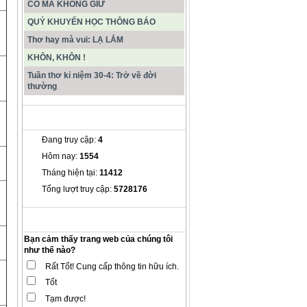
CÓ MÀ KHÔNG GIỮ
QUỶ KHUYẾN HỌC THÔNG BÁO
Thơ hay mà vui: LẠ LẮM
KHÔN, KHÔN !
Tuần thơ kỉ niệm 30-4: Trở về đời
thường
THỐNG KÊ
Đang truy cập:
4
Hôm nay:
1554
Tháng hiện tại:
11412
Tổng lượt truy cập:
5728176
THĂM DÒ Ý KIẾN
Bạn cảm thấy trang web của chúng tôi
như thế nào?
Rất Tốt! Cung cấp thông tin hữu ích.
Tốt
Tạm được!