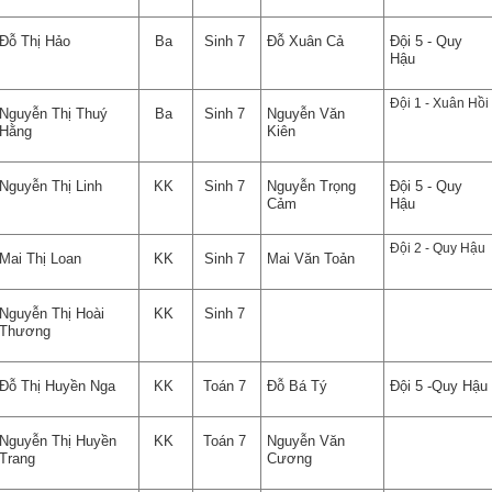
Đỗ Thị Hảo
Ba
Sinh 7
Đỗ Xuân Cả
Đội 5 - Quy
Hậu
Đội 1 - Xuân Hồi
Nguyễn Thị Thuý
Ba
Sinh 7
Nguyễn Văn
Hằng
Kiên
Nguyễn Thị Linh
KK
Sinh 7
Nguyễn Trọng
Đội 5 - Quy
Cảm
Hậu
Đội 2 - Quy Hậu
Mai Thị Loan
KK
Sinh 7
Mai Văn Toản
Nguyễn Thị Hoài
KK
Sinh 7
Thương
Đỗ Thị Huyền Nga
KK
Toán 7
Đỗ Bá Tý
Đội 5 -Quy Hậu
Nguyễn Thị Huyền
KK
Toán 7
Nguyễn Văn
Trang
Cương