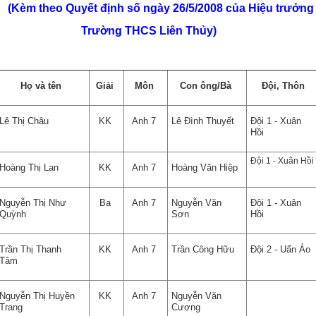
(Kèm theo Quyết định số ngày 26/5/2008 của Hiệu trưởng
Trường THCS Liên Thủy)
Họ và tên
Giải
Môn
Con ông/Bà
Đội, Thôn
Lê Thị Châu
KK
Anh 7
Lê Đình Thuyết
Đội 1 - Xuân
Hồi
Đội 1 - Xuân Hồi
Hoàng Thị Lan
KK
Anh 7
Hoàng Văn Hiệp
Nguyễn Thị Như
Ba
Anh 7
Nguyễn Văn
Đội 1 - Xuân
Quỳnh
Sơn
Hồi
Trần Thị Thanh
KK
Anh 7
Trần Công Hữu
Đội 2 - Uẩn Áo
Tâm
Nguyễn Thị Huyền
KK
Anh 7
Nguyễn Văn
Trang
Cương