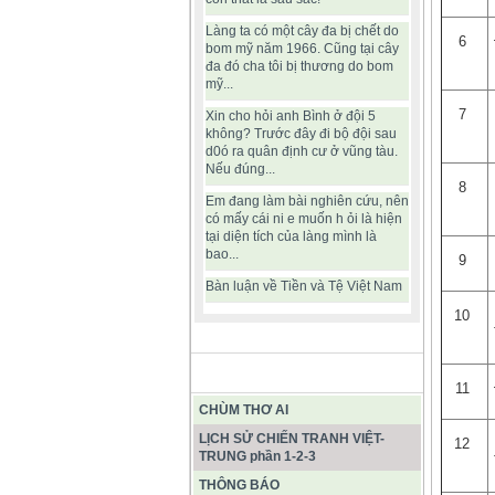
Làng ta có một cây đa bị chết do
6
bom mỹ năm 1966. Cũng tại cây
đa đó cha tôi bị thương do bom
mỹ...
7
Xin cho hỏi anh Bình ở đội 5
không? Trước đây đi bộ đội sau
d0ó ra quân định cư ở vũng tàu.
Nếu đúng...
8
Em đang làm bài nghiên cứu, nên
có mấy cái ni e muốn h ỏi là hiện
tại diện tích của làng mình là
bao...
9
Bàn luận về Tiền và Tệ Việt Nam
10
BÀI VIẾT HAY
11
CHÙM THƠ AI
LỊCH SỬ CHIẾN TRANH VIỆT-
12
TRUNG phần 1-2-3
THÔNG BÁO