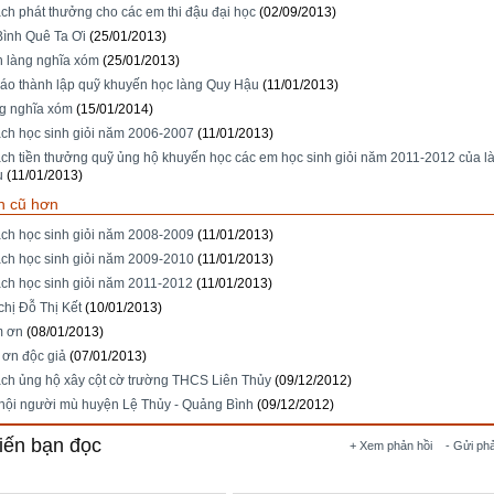
ch phát thưởng cho các em thi đậu đại học
(02/09/2013)
ình Quê Ta Ơi
(25/01/2013)
h làng nghĩa xóm
(25/01/2013)
áo thành lập quỹ khuyến học làng Quy Hậu
(11/01/2013)
ng nghĩa xóm
(15/01/2014)
ch học sinh giỏi năm 2006-2007
(11/01/2013)
ch tiền thưởng quỹ ủng hộ khuyến học các em học sinh giỏi năm 2011-2012 của l
u
(11/01/2013)
n cũ hơn
ch học sinh giỏi năm 2008-2009
(11/01/2013)
ch học sinh giỏi năm 2009-2010
(11/01/2013)
ch học sinh giỏi năm 2011-2012
(11/01/2013)
chị Đỗ Thị Kết
(10/01/2013)
m ơn
(08/01/2013)
 ơn độc giả
(07/01/2013)
ch ủng hộ xây cột cờ trường THCS Liên Thủy
(09/12/2012)
hội người mù huyện Lệ Thủy - Quảng Bình
(09/12/2012)
iến bạn đọc
+ Xem phản hồi
- Gửi ph