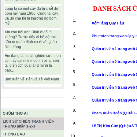
DANH SÁCH 
Làng ta có một cây đa bị chết do
bom mỹ năm 1966. Cũng tại cây
đa đó cha tôi bị thương do bom
mỹ...
Xóm làng Quy Hậu
Xin cho hỏi anh Bình ở đội 5
Phụ trách trang web Quy 
không? Trước đây đi bộ đội sau
d0ó ra quân định cư ở vũng tàu.
Nếu đúng...
Quản trị viên 1 tran
Em đang làm bài nghiên cứu, nên
có mấy cái ni e muốn h ỏi là hiện
Quản trị viên 2 trang we
tại diện tích của làng mình là
bao...
Quản trị viên 3 trang web
Bàn luận về Tiền và Tệ Việt Nam
Quản trị viên 4 tran
Quản trị viên 5 tran
BÀI VIẾT HAY
Phạm Xuân Hoàn (Q.
CHÙM THƠ AI
LỊCH SỬ CHIẾN TRANH VIỆT-
Lê Thị Kim Cúc (Q.Hậu
TRUNG phần 1-2-3
THÔNG BÁO