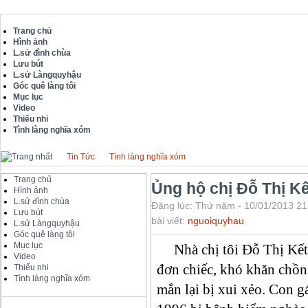
Trang chủ
Hình ảnh
L.sử đình chùa
Lưu bút
L.sử Làngquyhậu
Góc quê làng tôi
Mục lục
Video
Thiếu nhi
Tình làng nghĩa xóm
Tin Tức
Tình làng nghĩa xóm
Trang chủ
Ủng hộ chị Đỗ Thị Kế
Hình ảnh
L.sử đình chùa
Đăng lúc: Thứ năm - 10/01/2013 21
Lưu bút
bài viết:
nguoiquyhau
L.sử Làngquyhậu
Góc quê làng tôi
Mục lục
Nhà chị tôi Đỗ Thị Kết 
Video
đơn chiếc, khó khăn chồn
Thiếu nhi
Tình làng nghĩa xóm
mắn lại bị xui xẻo. Con g