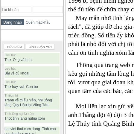
1996 bị bệnh hiểm nghèo 
ĐĂNG NHẬP THÀNH VIÊN
thể đủ tiền để chữa chạy 
May mắn nhờ tình làng n
Quên mật khẩu
rách", đã giúp đỡ cho gia 
triệu đồng. Số tiền ấy kh
BÀI VIẾT ĐƯỢC ĐỌC NHIỀU
phải là nhỏ đối với chị tô
TIÊU ĐIỂM
BÌNH LUẬN MỚI
cảm ơn tình nghĩa xóm là
Lưu bút
Thơ: Ong và hoa
Thông qua trang web ng
Lưu bút
kêu gọi những tấm lòng h
Bài vè củ khoai
tôi, vượt qua giai đoạn 
Lưu bút
Thơ hay, vui: Con bò
quan tâm của các bác, các
Thiếu nhi
Tranh vẽ thiếu niên, nhi đồng
Mọi liên lạc xin gửi về 
làng Quy Hậu tại Vũng Tàu
anh Thắng đội 4) đội 3 
Tình làng nghĩa xóm
Thơ: tình làng nghĩa xóm
Lệ Thủy tỉnh Quảng Bình
bai viet that cam dong. Tinh cha
con that la sau sac!