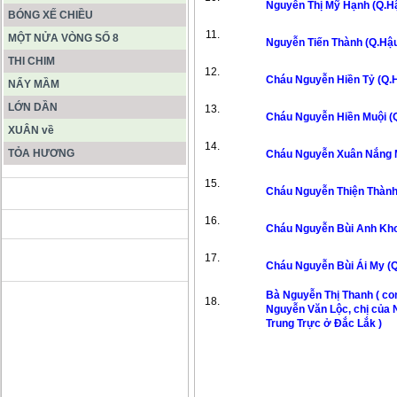
Nguyễn Thị Mỹ Hạnh 
BÓNG XẾ CHIỀU
MỘT NỬA VÒNG SỐ 8
Nguyễn Tiến Thành 
THI CHIM
Cháu Nguyễn Hiền Tỷ
NẨY MẦM
LỚN DẦN
Cháu Nguyễn Hiền Muộ
XUÂN về
TỎA HƯƠNG
Cháu Nguyễn Xuân Nắng 
Cháu Nguyễn Thiện Thành
ĐỘNG PHONG NHA KẺ BÀNG
Cháu Nguyễn Bùi Anh Kho
HANG SƠN ĐOÒNG MUÔN
MÀU
Cháu Nguyễn Bùi Ái My 
Bà Nguyễn Thị Thanh ( co
Nguyễn Văn Lộc, chị của
Trung Trực ở Đắc Lắ