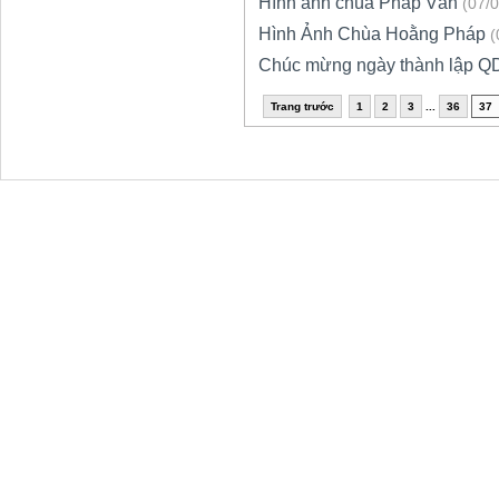
Hình ảnh chùa Pháp Vân
(07/
Hình Ảnh Chùa Hoằng Pháp
(
Chúc mừng ngày thành lập 
Trang trước
1
2
3
...
36
37
Copyright © 2012 Làng Quy Hậu
Địa chỉ:354 Lê Hồng Phong, t.p Vũng Tàu
Website: www.langquyhau.com.vn
Email: langquyhauvungtau@gmail.com
Điện Thoại:02543859791