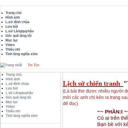
Trang chủ
Hình ảnh
L.sử đình chùa
Lưu bút
L.sử Làngquyhậu
Góc quê làng tôi
Mục lục
Video
Thiếu nhi
Tình làng nghĩa xóm
Tin Tức
Trang chủ
Hình ảnh
Lịch sử chiến tranh
"
L.sử đình chùa
Lưu bút
(Là bài thơ được nhiều người đó
L.sử Làngquyhậu
mời các anh chị kéo ra trang sau
Góc quê làng tôi
Mục lục
để đọc)
Video
~~ PHẦN:I ~
Thiếu nhi
Tình làng nghĩa xóm
Có ai trên thế
Bạn bè với k