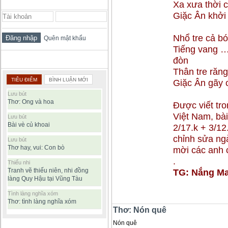
ĐĂNG NHẬP THÀNH VIÊN
Xa xưa thời 
Giặc Ân khởi
Nhổ tre cả bó
Quên mật khẩu
Tiếng vang 
đòn
BÀI VIẾT ĐƯỢC ĐỌC NHIỀU
Thân tre răn
TIÊU ĐIỂM
BÌNH LUẬN MỚI
Giặc Ân gãy c
Lưu bút
Thơ: Ong và hoa
Được viết tr
Việt Nam, bài
Lưu bút
Bài vè củ khoai
2/17.k + 3/12
chỉnh sửa ngà
Lưu bút
Thơ hay, vui: Con bò
mời các anh 
.
Thiếu nhi
Tranh vẽ thiếu niên, nhi đồng
TG: Nắng Ma
làng Quy Hậu tại Vũng Tàu
Tình làng nghĩa xóm
Thơ: tình làng nghĩa xóm
Thơ: Nón quê
Nón quê