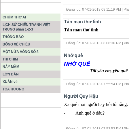
BÀI VIẾT HAY
Đăng lúc: 07-01-2013 08:11:19 PM
| Ph
CHÙM THƠ AI
Tản mạn thơ tình
LỊCH SỬ CHIẾN TRANH VIỆT-
Tản mạn thơ tình
TRUNG phần 1-2-3
THÔNG BÁO
Đăng lúc: 07-01-2013 08:08:36 PM
| Ph
BÓNG XẾ CHIỀU
MỘT NỬA VÒNG SỐ 8
Nhớ quê
THI CHIM
NHỚ QUÊ
NẨY MẦM
Tôi yêu em, yêu qu
LỚN DẦN
XUÂN về
Đăng lúc: 07-01-2013 07:55:54 PM
| Ph
TỎA HƯƠNG
Người Quy Hậu
ĐỘNG PHONG NHA KẺ BÀNG
Xa quê mọi người hay hỏi tôi rằng:
- Anh quê ở đâu?
HANG SƠN ĐOÒNG MUÔN
MÀU
Đăng lúc: 07-01-2013 07:52:53 PM
| Ph