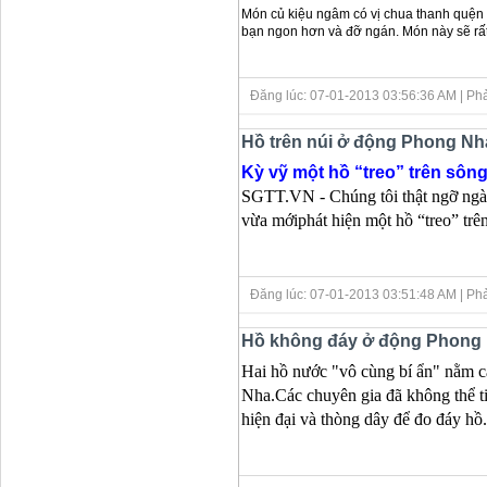
Món củ kiệu ngâm có vị chua thanh quện l
bạn ngon hơn và đỡ ngán. Món này sẽ rất đắ
Đăng lúc: 07-01-2013 03:56:36 AM
| Ph
Hồ trên núi ở động Phong Nh
Kỳ vỹ một hồ “treo” trên sô
SGTT.VN - Chúng tôi thật ngỡ ngà
vừa mớiphát hiện một hồ “treo” tr
Đăng lúc: 07-01-2013 03:51:48 AM
| Ph
Hồ không đáy ở động Phong 
Hai hồ nước "vô cùng bí ẩn" nằm 
Nha.
Các chuyên gia đã không thể ti
hiện đại và thòng dây để đo đáy hồ.