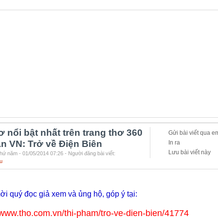
ơ nổi bật nhất trên trang thơ 360
Gửi bài viết qua e
àn VN: Trở về Điện Biên
In ra
Lưu bài viết này
hứ năm - 01/05/2014 07:26 - Người đăng bài viết:
u
ời quý đọc giả xem và ủng hộ, góp ý tại:
//www.tho.com.vn/thi-pham/tro-ve-dien-bien/41774