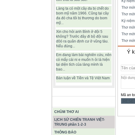
Kỷ niệm
Thơ mới
Làng ta có một cây đa bị chết do
bom mỹ năm 1966. Cũng tại cây
Thơ mới:
đa đó cha tôi bị thương do bom
Kỷ niệm
mỹ...
Thơ mới
Xin cho hỏi anh Bình ở đội 5
Thơ mới
không? Trước đây đi bộ đội sau
Thơ mới
d0ó ra quân định cư ở vũng tàu.
Nếu đúng...
Ý k
Em đang làm bài nghiên cứu, nên
có mấy cái ni e muốn h ỏi là hiện
tại diện tích của làng mình là
bao...
Bàn luận về Tiền và Tệ Việt Nam
Mã an t
BÀI VIẾT HAY
CHÙM THƠ AI
LỊCH SỬ CHIẾN TRANH VIỆT-
TRUNG phần 1-2-3
THÔNG BÁO