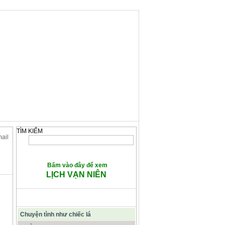
TÌM KIẾM
mail
Bấm vào đây để xem
LỊCH VẠN NIÊN
CÁC BÀI VIẾT TIÊU ĐIỂM
Chuyện tình như chiếc lá