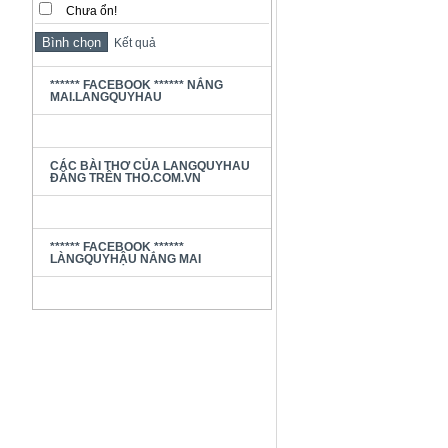
Chưa ổn!
Kết quả
****** FACEBOOK ****** NẮNG
MAI.LANGQUYHAU
CÁC BÀI THƠ CỦA LANGQUYHAU
ĐĂNG TRÊN THO.COM.VN
****** FACEBOOK ******
LÀNGQUYHẬU NẮNG MAI