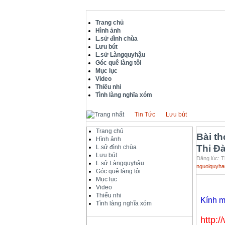
Trang chủ
Hình ảnh
L.sử đình chùa
Lưu bút
L.sử Làngquyhậu
Góc quê làng tôi
Mục lục
Video
Thiếu nhi
Tình làng nghĩa xóm
Tin Tức
Lưu bút
Trang chủ
Bài th
Hình ảnh
Thi Đ
L.sử đình chùa
Lưu bút
Đăng lúc: T
L.sử Làngquyhậu
nguoiquyha
Góc quê làng tôi
Mục lục
Video
Thiếu nhi
Kính m
Tình làng nghĩa xóm
http: