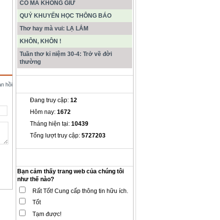
CÓ MÀ KHÔNG GIỮ
QUỶ KHUYẾN HỌC THÔNG BÁO
Thơ hay mà vui: LẠ LẮM
KHÔN, KHÔN !
Tuần thơ kỉ niệm 30-4: Trở về đời
thường
THỐNG KÊ
ản hồi
Đang truy cập:
12
Hôm nay:
1672
Tháng hiện tại:
10439
Tổng lượt truy cập:
5727203
THĂM DÒ Ý KIẾN
Bạn cảm thấy trang web của chúng tôi
như thế nào?
Rất Tốt! Cung cấp thông tin hữu ích.
Tốt
Tạm được!