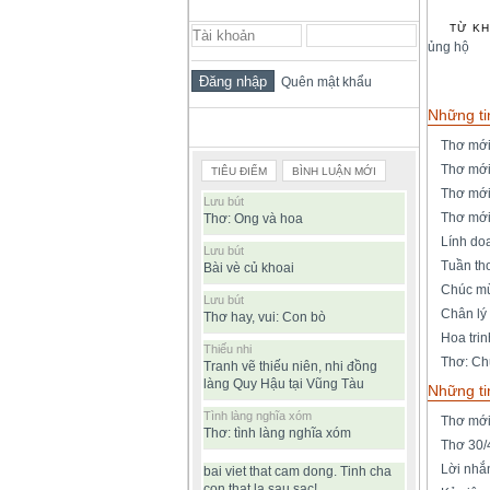
ĐĂNG NHẬP THÀNH VIÊN
TỪ KH
ủng hộ
Quên mật khẩu
Những ti
BÀI VIẾT ĐƯỢC ĐỌC NHIỀU
Thơ mới
Thơ mới
TIÊU ĐIỂM
BÌNH LUẬN MỚI
Thơ mới
Lưu bút
Thơ mới
Thơ: Ong và hoa
Lính do
Lưu bút
Tuần th
Bài vè củ khoai
Chúc mừ
Lưu bút
Chân lý
Thơ hay, vui: Con bò
Hoa tri
Thiếu nhi
Thơ: Ch
Tranh vẽ thiếu niên, nhi đồng
làng Quy Hậu tại Vũng Tàu
Những ti
Tình làng nghĩa xóm
Thơ mới
Thơ: tình làng nghĩa xóm
Thơ 30/4
Lời nhắ
bai viet that cam dong. Tinh cha
con that la sau sac!