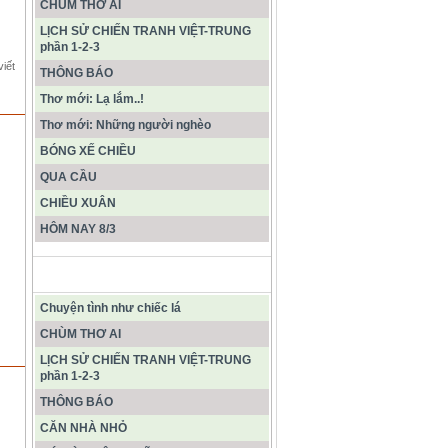
CHÙM THƠ AI
LỊCH SỬ CHIẾN TRANH VIỆT-TRUNG
phần 1-2-3
viết
THÔNG BÁO
Thơ mới: Lạ lắm..!
Thơ mới: Những người nghèo
BÓNG XẾ CHIỀU
QUA CẦU
CHIỀU XUÂN
HÔM NAY 8/3
CÁC BÀI VIẾT MỚI NHẤT
Chuyện tình như chiếc lá
CHÙM THƠ AI
LỊCH SỬ CHIẾN TRANH VIỆT-TRUNG
phần 1-2-3
THÔNG BÁO
CĂN NHÀ NHỎ