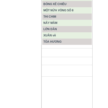
BÓNG XẾ CHIỀU
MỘT NỬA VÒNG SỐ 8
THI CHIM
NẨY MẦM
LỚN DẦN
XUÂN về
TỎA HƯƠNG
ĐỘNG PHONG NHA KẺ BÀNG
HANG SƠN ĐOÒNG MUÔN
MÀU