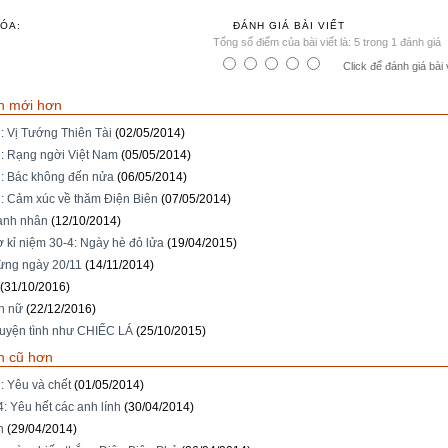
ÓA:
ĐÁNH GIÁ BÀI VIẾT
Tổng số điểm của bài viết là: 5 trong 1 đánh giá
Click để đánh giá bài 
n mới hơn
: Vị Tướng Thiên Tài
(02/05/2014)
: Rạng ngời Việt Nam
(05/05/2014)
: Bác không đến nửa
(06/05/2014)
: Cảm xúc về thăm Điện Biên
(07/05/2014)
anh nhân
(12/10/2014)
ơ kỉ niệm 30-4: Ngày hè đỏ lửa
(19/04/2015)
ng ngày 20/11
(14/11/2014)
(31/10/2016)
nh nữ
(22/12/2016)
uyện tình như CHIẾC LÁ
(25/10/2015)
n cũ hơn
: Yêu và chết
(01/05/2014)
: Yêu hết các anh lính
(30/04/2014)
n
(29/04/2014)