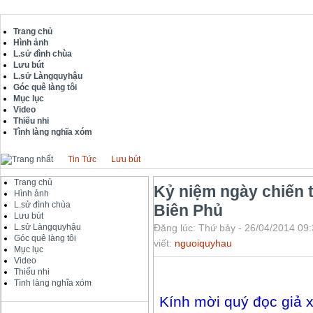
Trang chủ
Hình ảnh
L.sử đình chùa
Lưu bút
L.sử Làngquyhậu
Góc quê làng tôi
Mục lục
Video
Thiếu nhi
Tình làng nghĩa xóm
Tin Tức
Lưu bút
Trang chủ
Kỷ niệm ngày chiến 
Hình ảnh
L.sử đình chùa
Biên Phủ
Lưu bút
L.sử Làngquyhậu
Đăng lúc: Thứ bảy - 26/04/2014 09:
Góc quê làng tôi
viết:
nguoiquyhau
Mục lục
Video
Thiếu nhi
Tình làng nghĩa xóm
Kính mời quý đọc giả x