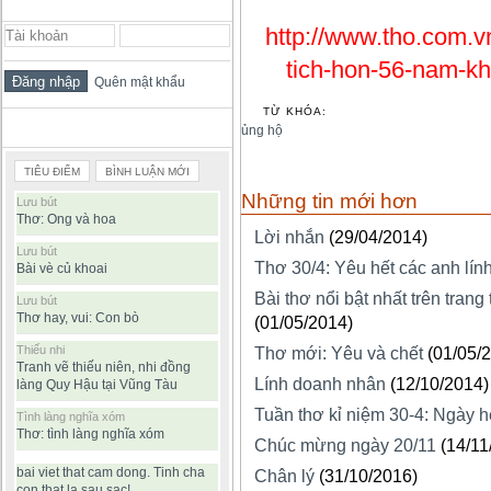
ĐĂNG NHẬP THÀNH VIÊN
http://www.tho.com.vn
tich-hon-56-nam-kh
Quên mật khẩu
TỪ KHÓA:
BÀI VIẾT ĐƯỢC ĐỌC NHIỀU
ủng hộ
TIÊU ĐIỂM
BÌNH LUẬN MỚI
Những tin mới hơn
Lưu bút
Thơ: Ong và hoa
Lời nhắn
(29/04/2014)
Lưu bút
Thơ 30/4: Yêu hết các anh lín
Bài vè củ khoai
Bài thơ nổi bật nhất trên tran
Lưu bút
Thơ hay, vui: Con bò
(01/05/2014)
Thiếu nhi
Thơ mới: Yêu và chết
(01/05/
Tranh vẽ thiếu niên, nhi đồng
Lính doanh nhân
(12/10/2014)
làng Quy Hậu tại Vũng Tàu
Tuần thơ kỉ niệm 30-4: Ngày h
Tình làng nghĩa xóm
Thơ: tình làng nghĩa xóm
Chúc mừng ngày 20/11
(14/11
bai viet that cam dong. Tinh cha
Chân lý
(31/10/2016)
con that la sau sac!