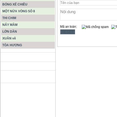
BÓNG XẾ CHIỀU
MỘT NỬA VÒNG SỐ 8
THI CHIM
NẨY MẦM
Mã an toàn:
LỚN DẦN
XUÂN về
TỎA HƯƠNG
ĐỘNG PHONG NHA KẺ BÀNG
HANG SƠN ĐOÒNG MUÔN
MÀU